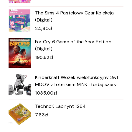
The Sims 4 Pastelowy Czar Kolekcja
(Digital)
24,90
zł
Far Cry 6 Game of the Year Edition
(Digital)
195,62
zł
Kinderkraft Wózek wielofunkcyjny 3w1
MOOV z fotelikiem MINK i torbą szary
1035,00
zł
TechnoK Labirynt 1264
7,63
zł