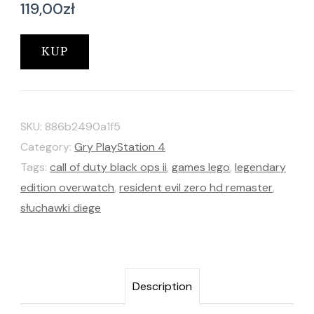
119,00
zł
KUP
SKU:
886b2490a1f5
Category:
Gry PlayStation 4
Tags:
call of duty black ops ii
,
games lego
,
legendary
edition overwatch
,
resident evil zero hd remaster
,
słuchawki diege
Description