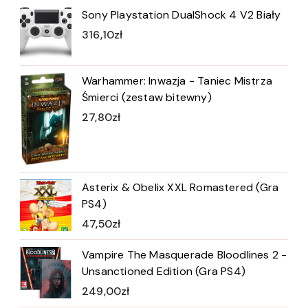
Sony Playstation DualShock 4 V2 Biały
316,10
zł
Warhammer: Inwazja - Taniec Mistrza
Śmierci (zestaw bitewny)
27,80
zł
Asterix & Obelix XXL Romastered (Gra
PS4)
47,50
zł
Vampire The Masquerade Bloodlines 2 -
Unsanctioned Edition (Gra PS4)
249,00
zł