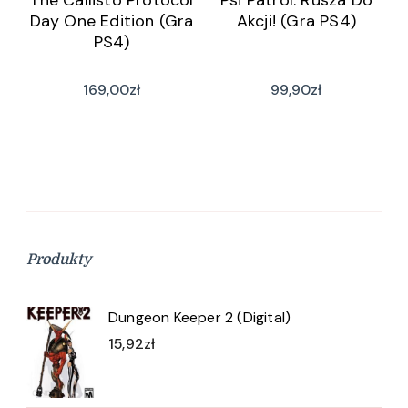
The Callisto Protocol
Psi Patrol: Rusza Do
Day One Edition (Gra
Akcji! (Gra PS4)
PS4)
169,00
zł
99,90
zł
Produkty
Dungeon Keeper 2 (Digital)
15,92
zł