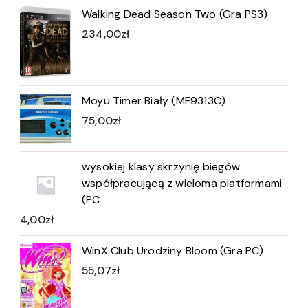
Walking Dead Season Two (Gra PS3)
234,00
zł
Moyu Timer Biały (MF9313C)
75,00
zł
wysokiej klasy skrzynię biegów
współpracującą z wieloma platformami
(PC
4,00
zł
WinX Club Urodziny Bloom (Gra PC)
55,07
zł