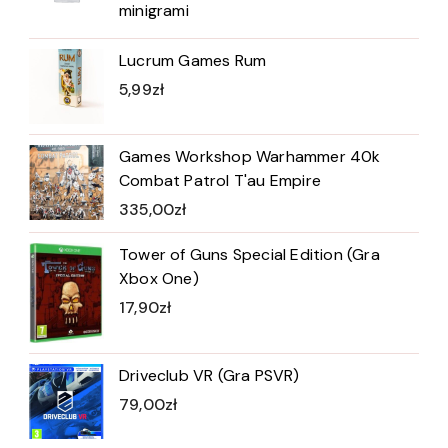
minigrami
Lucrum Games Rum
5,99
zł
Games Workshop Warhammer 40k
Combat Patrol T'au Empire
335,00
zł
Tower of Guns Special Edition (Gra
Xbox One)
17,90
zł
Driveclub VR (Gra PSVR)
79,00
zł