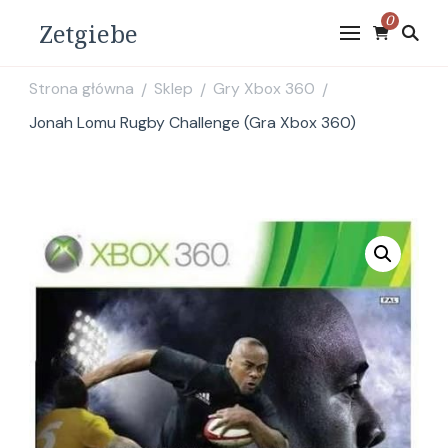
0
Zetgiebe
Strona główna
Sklep
Gry Xbox 360
/
/
/
Jonah Lomu Rugby Challenge (Gra Xbox 360)