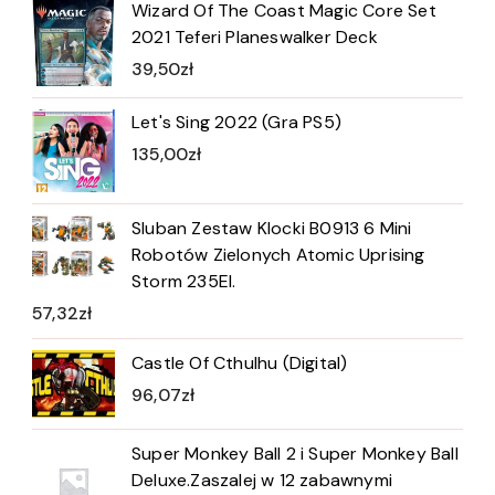
Wizard Of The Coast Magic Core Set
2021 Teferi Planeswalker Deck
39,50
zł
Let's Sing 2022 (Gra PS5)
135,00
zł
Sluban Zestaw Klocki B0913 6 Mini
Robotów Zielonych Atomic Uprising
Storm 235El.
57,32
zł
Castle Of Cthulhu (Digital)
96,07
zł
Super Monkey Ball 2 i Super Monkey Ball
Deluxe.Zaszalej w 12 zabawnymi