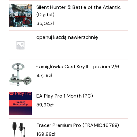
Silent Hunter 5: Battle of the Atlantic
(Digital)
35,04
zł
opanuj każdą nawierzchnię
Łamigłówka Cast Key II - poziom 2/6
47,19
zł
EA Play Pro 1 Month (PC)
59,90
zł
Tracer Premium Pro (TRAMIC46788)
169,99
zł