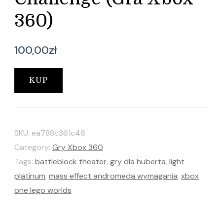
360)
100,00
zł
KUP
SKU:
ea788c361c46
Category:
Gry Xbox 360
Tags:
battleblock theater
,
gry dla huberta
,
light
platinum
,
mass effect andromeda wymagania
,
xbox
one lego worlds