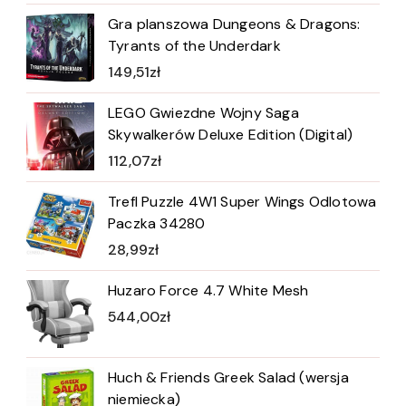
Gra planszowa Dungeons & Dragons:
Tyrants of the Underdark
149,51
zł
LEGO Gwiezdne Wojny Saga
Skywalkerów Deluxe Edition (Digital)
112,07
zł
Trefl Puzzle 4W1 Super Wings Odlotowa
Paczka 34280
28,99
zł
Huzaro Force 4.7 White Mesh
544,00
zł
Huch & Friends Greek Salad (wersja
niemiecka)