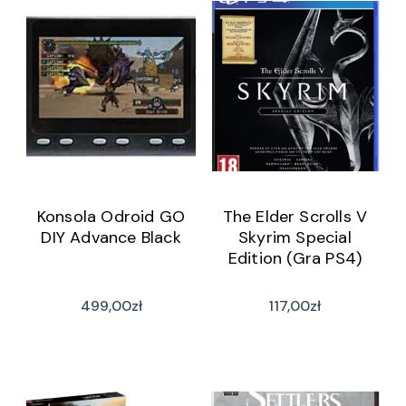
Konsola Odroid GO
The Elder Scrolls V
DIY Advance Black
Skyrim Special
Edition (Gra PS4)
499,00
zł
117,00
zł