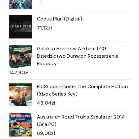
Coeus Plan (Digital)
71,12
zł
Galakta Horror w Arkham LCG
Dziedzictwo Dunwich Rozszerzenie
Badaczy
147,60
zł
BioShock Infinite: The Complete Edition
(Xbox Series Key)
48,04
zł
Australian Road Trains Simulator 2014
(Gra PC)
69,00
zł