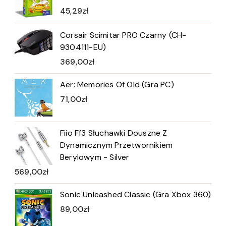
45,29
zł
Corsair Scimitar PRO Czarny (CH-
9304111-EU)
369,00
zł
Aer: Memories Of Old (Gra PC)
71,00
zł
Fiio Ff3 Słuchawki Douszne Z
Dynamicznym Przetwornikiem
Berylowym - Silver
569,00
zł
Sonic Unleashed Classic (Gra Xbox 360)
89,00
zł