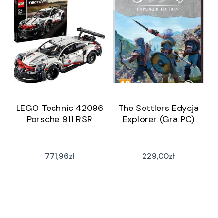
LEGO Technic 42096
The Settlers Edycja
Porsche 911 RSR
Explorer (Gra PC)
771,96
zł
229,00
zł