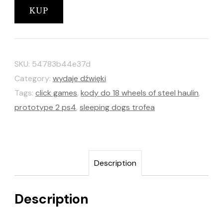
KUP
SKU:
54783b44e37d
Category:
wydaje dźwięki
Tags:
click games
,
kody do 18 wheels of steel haulin
,
prototype 2 ps4
,
sleeping dogs trofea
Description
Description