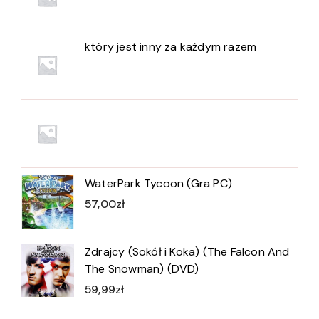
który jest inny za każdym razem
WaterPark Tycoon (Gra PC)
57,00
zł
Zdrajcy (Sokół i Koka) (The Falcon And
The Snowman) (DVD)
59,99
zł