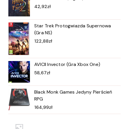
42,92
zł
Star Trek Protogwiazda Supernowa
(Gra NS)
122,88
zł
AVICII Invector (Gra Xbox One)
58,67
zł
Black Monk Games Jedyny Pierścień
RPG
164,99
zł