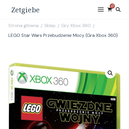
0
Zetgiebe
Strona główna
Sklep
Gry Xbox 360
/
/
/
LEGO Star Wars Przebudzenie Mocy (Gra Xbox 360)