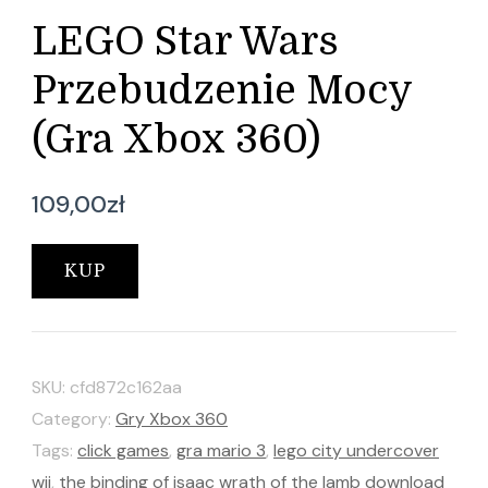
LEGO Star Wars
Przebudzenie Mocy
(Gra Xbox 360)
109,00
zł
KUP
SKU:
cfd872c162aa
Category:
Gry Xbox 360
Tags:
click games
,
gra mario 3
,
lego city undercover
wii
,
the binding of isaac wrath of the lamb download