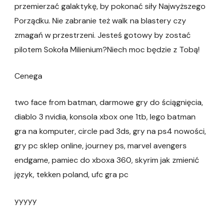
przemierzać galaktykę, by pokonać siły Najwyższego
Porządku. Nie zabranie też walk na blastery czy
zmagań w przestrzeni. Jesteś gotowy by zostać
pilotem Sokoła Milienium?Niech moc będzie z Tobą!
Cenega
two face from batman, darmowe gry do ściągnięcia,
diablo 3 nvidia, konsola xbox one 1tb, lego batman
gra na komputer, circle pad 3ds, gry na ps4 nowości,
gry pc sklep online, journey ps, marvel avengers
endgame, pamiec do xboxa 360, skyrim jak zmienić
język, tekken poland, ufc gra pc
yyyyy