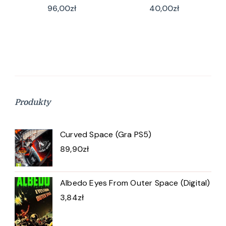
96,00
zł
40,00
zł
Produkty
Curved Space (Gra PS5)
89,90
zł
Albedo Eyes From Outer Space (Digital)
3,84
zł