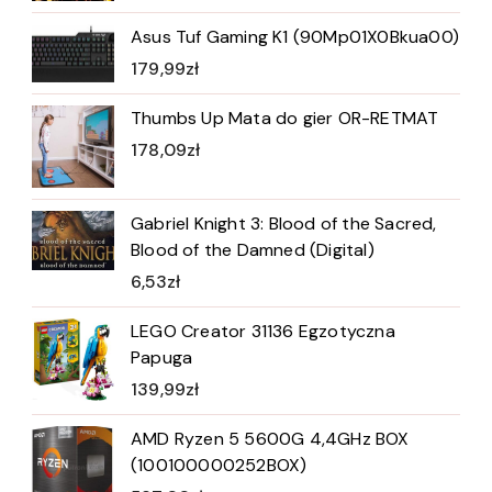
Asus Tuf Gaming K1 (90Mp01X0Bkua00)
179,99
zł
Thumbs Up Mata do gier OR-RETMAT
178,09
zł
Gabriel Knight 3: Blood of the Sacred,
Blood of the Damned (Digital)
6,53
zł
LEGO Creator 31136 Egzotyczna
Papuga
139,99
zł
AMD Ryzen 5 5600G 4,4GHz BOX
(100100000252BOX)