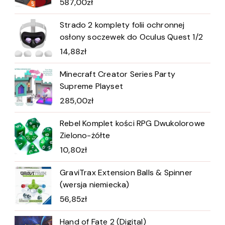
587,00
zł
Strado 2 komplety folii ochronnej
osłony soczewek do Oculus Quest 1/2
14,88
zł
Minecraft Creator Series Party
Supreme Playset
285,00
zł
Rebel Komplet kości RPG Dwukolorowe
Zielono-żółte
10,80
zł
GraviTrax Extension Balls & Spinner
(wersja niemiecka)
56,85
zł
Hand of Fate 2 (Digital)