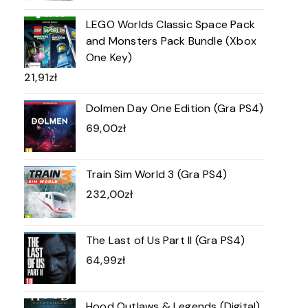
LEGO Worlds Classic Space Pack
and Monsters Pack Bundle (Xbox
One Key)
21,91
zł
Dolmen Day One Edition (Gra PS4)
69,00
zł
Train Sim World 3 (Gra PS4)
232,00
zł
The Last of Us Part II (Gra PS4)
64,99
zł
Hood Outlaws & Legends (Digital)