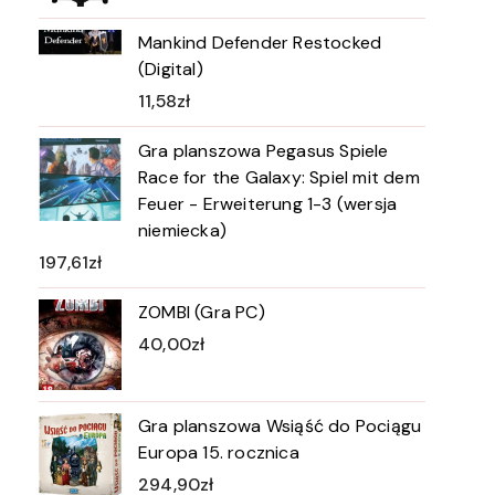
Mankind Defender Restocked
(Digital)
11,58
zł
Gra planszowa Pegasus Spiele
Race for the Galaxy: Spiel mit dem
Feuer - Erweiterung 1-3 (wersja
niemiecka)
197,61
zł
ZOMBI (Gra PC)
40,00
zł
Gra planszowa Wsiąść do Pociągu
Europa 15. rocznica
294,90
zł