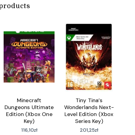
products
Minecraft
Tiny Tina’s
Dungeons Ultimate
Wonderlands Next-
Edition (Xbox One
Level Edition (Xbox
Key)
Series Key)
116,10
zł
201,25
zł