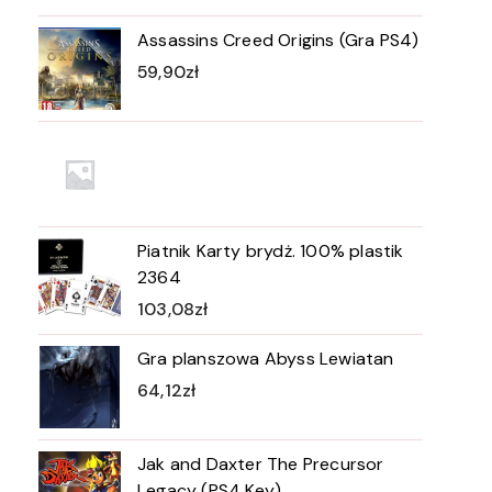
Assassins Creed Origins (Gra PS4)
59,90
zł
Piatnik Karty brydż. 100% plastik
2364
103,08
zł
Gra planszowa Abyss Lewiatan
64,12
zł
Jak and Daxter The Precursor
Legacy (PS4 Key)