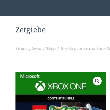
Zetgiebe
Strona główna
Sklep
Gry do pobrania na Xbox O
/
/