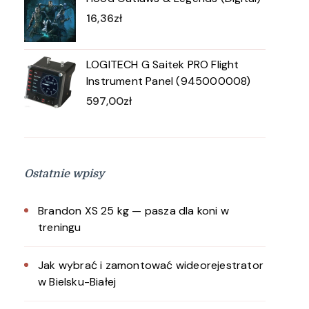
16,36
zł
LOGITECH G Saitek PRO Flight
Instrument Panel (945000008)
597,00
zł
Ostatnie wpisy
Brandon XS 25 kg — pasza dla koni w
treningu
Jak wybrać i zamontować wideorejestrator
w Bielsku-Białej