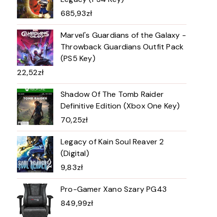
685,93
zł
Marvel's Guardians of the Galaxy -
Throwback Guardians Outfit Pack
(PS5 Key)
22,52
zł
Shadow Of The Tomb Raider
Definitive Edition (Xbox One Key)
70,25
zł
Legacy of Kain Soul Reaver 2
(Digital)
9,83
zł
Pro-Gamer Xano Szary PG43
849,99
zł