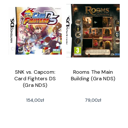
SNK vs. Capcom:
Rooms The Main
Card Fighters DS
Building (Gra NDS)
(Gra NDS)
154,00
zł
79,00
zł