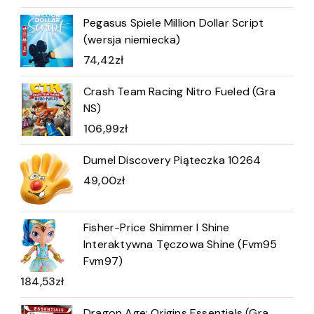
Pegasus Spiele Million Dollar Script
(wersja niemiecka)
74,42
zł
Crash Team Racing Nitro Fueled (Gra
NS)
106,99
zł
Dumel Discovery Piąteczka 10264
49,00
zł
Fisher-Price Shimmer I Shine
Interaktywna Tęczowa Shine (Fvm95
Fvm97)
184,53
zł
Dragon Age: Origins Essentials (Gra