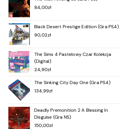
84,00
zł
Black Desert Prestige Edition (Gra PS4)
90,02
zł
The Sims 4 Pastelowy Czar Kolekcja
(Digital)
24,90
zł
The Sinking City Day One (Gra PS4)
134,99
zł
Deadly Premonition 2 A Blessing In
Disguise (Gra NS)
150,00
zł