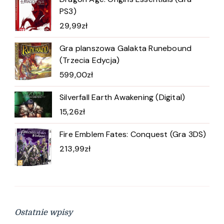
PS3)
29,99
zł
Gra planszowa Galakta Runebound
(Trzecia Edycja)
599,00
zł
Silverfall Earth Awakening (Digital)
15,26
zł
Fire Emblem Fates: Conquest (Gra 3DS)
213,99
zł
Ostatnie wpisy