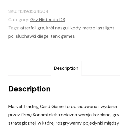
SKU:
ff3f9d534b04
Category:
Gry Nintendo DS
Tags:
afterfall gra
,
król nazguli kody
,
metro last light
pc
,
słuchawki diege
,
tank games
Description
Description
Marvel Trading Card Game to opracowana i wydana
przez firmę Konami elektroniczna wersja karcianej gry
strategicznej, w której rozgrywamy pojedynki między