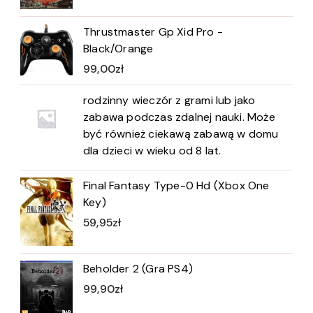
Thrustmaster Gp Xid Pro -
Black/Orange
99,00
zł
rodzinny wieczór z grami lub jako
zabawa podczas zdalnej nauki. Może
być również ciekawą zabawą w domu
dla dzieci w wieku od 8 lat.
Final Fantasy Type-0 Hd (Xbox One
Key)
59,95
zł
Beholder 2 (Gra PS4)
99,90
zł