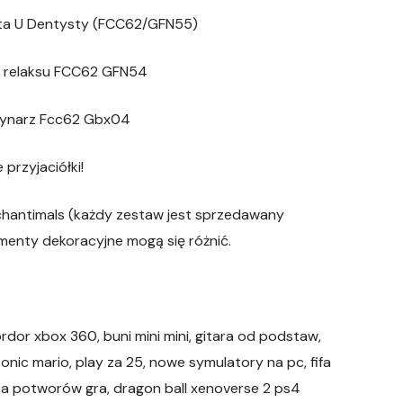
zyta U Dentysty (FCC62/GFN55)
efa relaksu FCC62 GFN54
erynarz Fcc62 Gbx04
przyjaciółki!
nchantimals (każdy zestaw jest sprzedawany
ementy dekoracyjne mogą się różnić.
rdor xbox 360, buni mini mini, gitara od podstaw,
nic mario, play za 25, nowe symulatory na pc, fifa
neta potworów gra, dragon ball xenoverse 2 ps4