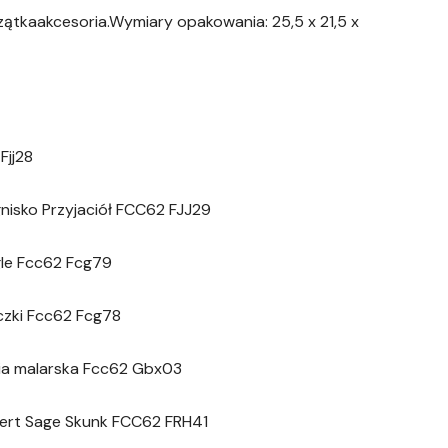
zątkaakcesoria.Wymiary opakowania: 25,5 x 21,5 x
Fjj28
gnisko Przyjaciół FCC62 FJJ29
igle Fcc62 Fcg79
eczki Fcc62 Fcg78
wnia malarska Fcc62 Gbx03
ncert Sage Skunk FCC62 FRH41