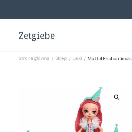
Zetgiebe
Strona główna
Sklep
Lalki
Mattel Enchantimals 
/
/
/