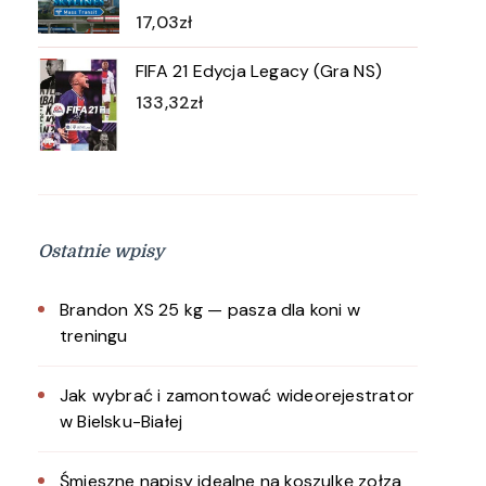
17,03
zł
FIFA 21 Edycja Legacy (Gra NS)
133,32
zł
Ostatnie wpisy
Brandon XS 25 kg — pasza dla koni w
treningu
Jak wybrać i zamontować wideorejestrator
w Bielsku-Białej
Śmieszne napisy idealne na koszulkę zołza