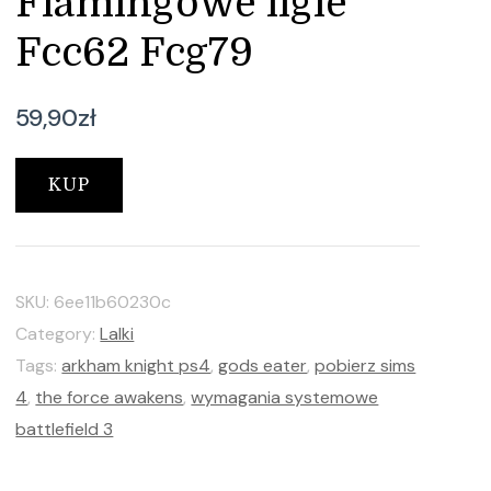
Flamingowe figle
Fcc62 Fcg79
59,90
zł
KUP
SKU:
6ee11b60230c
Category:
Lalki
Tags:
arkham knight ps4
,
gods eater
,
pobierz sims
4
,
the force awakens
,
wymagania systemowe
battlefield 3