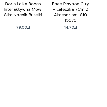
Doris Lalka Bobas
Epee Pinypon City
Interaktywna Mówi
– Laleczka 7Cm Z
Sika Nocnik Butelki
Akcesoriami S10
15575
79,00
zł
14,70
zł