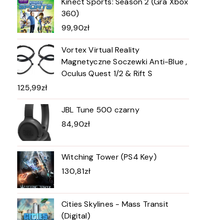
Kinect Sports: Season 2 (Gra Xbox
360)
99,90
zł
Vortex Virtual Reality
Magnetyczne Soczewki Anti-Blue ,
Oculus Quest 1/2 & Rift S
125,99
zł
JBL Tune 500 czarny
84,90
zł
Witching Tower (PS4 Key)
130,81
zł
Cities Skylines - Mass Transit
(Digital)