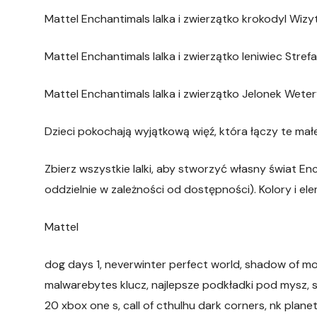
Mattel Enchantimals lalka i zwierzątko krokodyl Wi
Mattel Enchantimals lalka i zwierzątko leniwiec Str
Mattel Enchantimals lalka i zwierzątko Jelonek Wet
Dzieci pokochają wyjątkową więź, która łączy te małe 
Zbierz wszystkie lalki, aby stworzyć własny świat E
oddzielnie w zależności od dostępności). Kolory i el
Mattel
dog days 1, neverwinter perfect world, shadow of mo
malwarebytes klucz, najlepsze podkładki pod mysz, so
20 xbox one s, call of cthulhu dark corners, nk pla