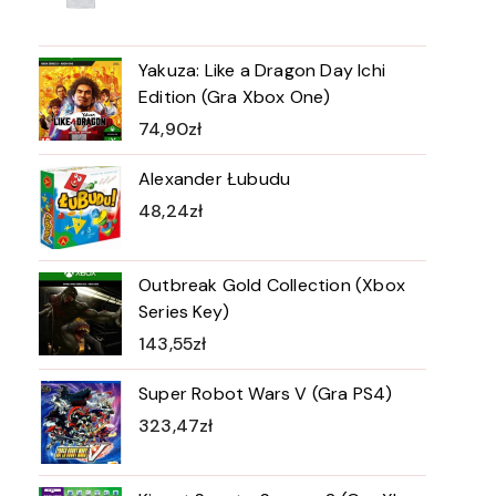
Yakuza: Like a Dragon Day Ichi
Edition (Gra Xbox One)
74,90
zł
Alexander Łubudu
48,24
zł
Outbreak Gold Collection (Xbox
Series Key)
143,55
zł
Super Robot Wars V (Gra PS4)
323,47
zł