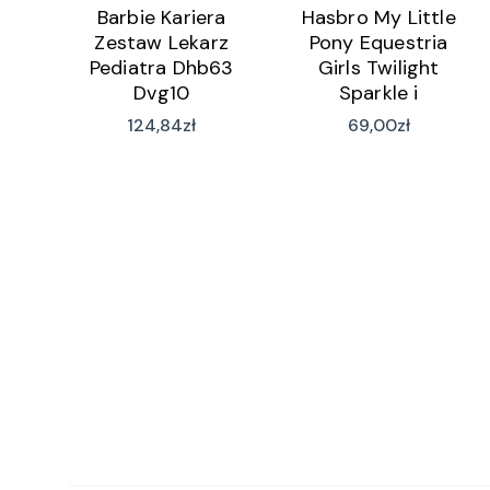
Barbie Kariera
Hasbro My Little
Zestaw Lekarz
Pony Equestria
Pediatra Dhb63
Girls Twilight
Dvg10
Sparkle i
Księżniczka
124,84
zł
69,00
zł
Cadance F1587