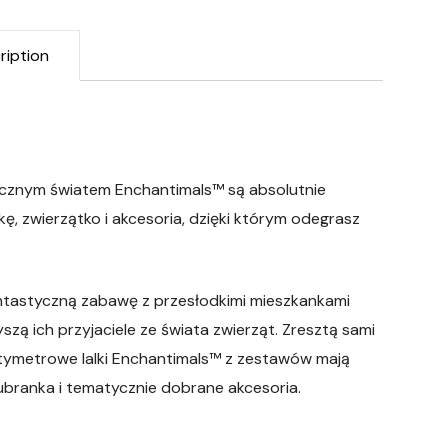
ription
icznym światem Enchantimals™ są absolutnie
ę, zwierzątko i akcesoria, dzięki którym odegrasz
ntastyczną zabawę z przesłodkimi mieszkankami
ą ich przyjaciele ze świata zwierząt. Zresztą sami
ntymetrowe lalki Enchantimals™ z zestawów mają
 ubranka i tematycznie dobrane akcesoria.