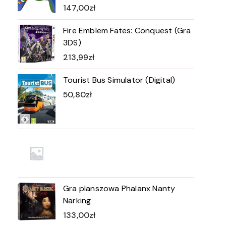
147,00
zł
Fire Emblem Fates: Conquest (Gra
3DS)
213,99
zł
Tourist Bus Simulator (Digital)
50,80
zł
Gra planszowa Phalanx Nanty
Narking
133,00
zł