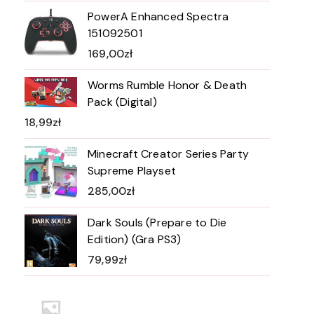
PowerA Enhanced Spectra
151092501
169,00
zł
Worms Rumble Honor & Death
Pack (Digital)
18,99
zł
Minecraft Creator Series Party
Supreme Playset
285,00
zł
Dark Souls (Prepare to Die
Edition) (Gra PS3)
79,99
zł