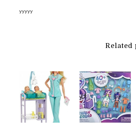
yyyyy
Related 