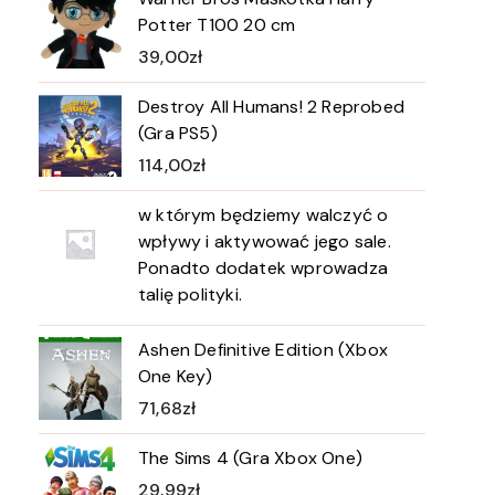
Potter T100 20 cm
39,00
zł
Destroy All Humans! 2 Reprobed
(Gra PS5)
114,00
zł
w którym będziemy walczyć o
wpływy i aktywować jego sale.
Ponadto dodatek wprowadza
talię polityki.
Ashen Definitive Edition (Xbox
One Key)
71,68
zł
The Sims 4 (Gra Xbox One)
29,99
zł