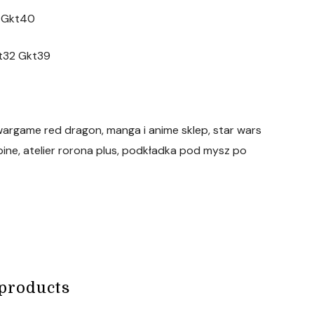
2 Gkt40
kt32 Gkt39
 wargame red dragon, manga i anime sklep, star wars
lpine, atelier rorona plus, podkładka pod mysz po
products