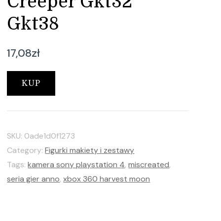
Creeper Gkt32
Gkt38
17,08
zł
KUP
SKU:
0ade1d0f1273
Category:
Figurki makiety i zestawy
Tags:
kamera sony playstation 4
,
miscreated
,
seria gier anno
,
xbox 360 harvest moon