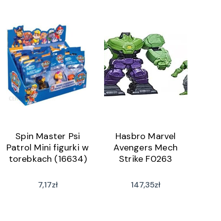
Spin Master Psi
Hasbro Marvel
Patrol Mini figurki w
Avengers Mech
torebkach (16634)
Strike F0263
7,17
zł
147,35
zł