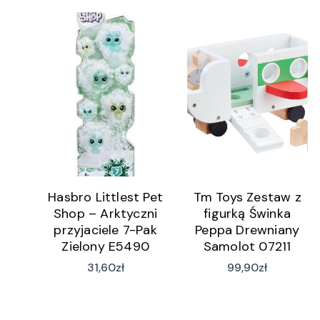
Hasbro Littlest Pet
Tm Toys Zestaw z
Shop – Arktyczni
figurką Świnka
przyjaciele 7-Pak
Peppa Drewniany
Zielony E5490
Samolot 07211
31,60
zł
99,90
zł