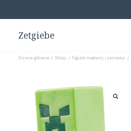
Zetgiebe
Strona główna
Sklep
Figurki makiety i zestawy
/
/
/