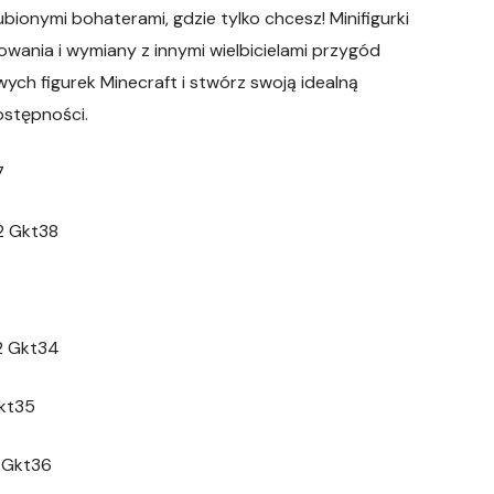
bionymi bohaterami, gdzie tylko chcesz! Minifigurki
wania i wymiany z innymi wielbicielami przygód
wych figurek Minecraft i stwórz swoją idealną
ostępności.
7
2 Gkt38
32 Gkt34
Gkt35
 Gkt36