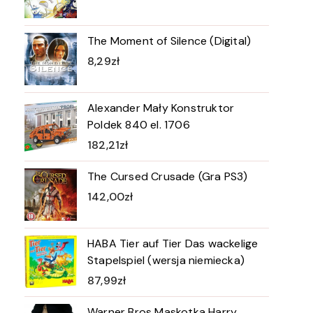
The Moment of Silence (Digital)
8,29
zł
Alexander Mały Konstruktor
Poldek 840 el. 1706
182,21
zł
The Cursed Crusade (Gra PS3)
142,00
zł
HABA Tier auf Tier Das wackelige
Stapelspiel (wersja niemiecka)
87,99
zł
Warner Bros Maskotka Harry