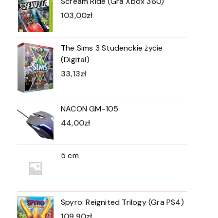
Scream Ride (Gra Xbox 360)
103,00
zł
The Sims 3 Studenckie życie
(Digital)
33,13
zł
NACON GM-105
44,00
zł
5 cm
Spyro: Reignited Trilogy (Gra PS4)
109,90
zł