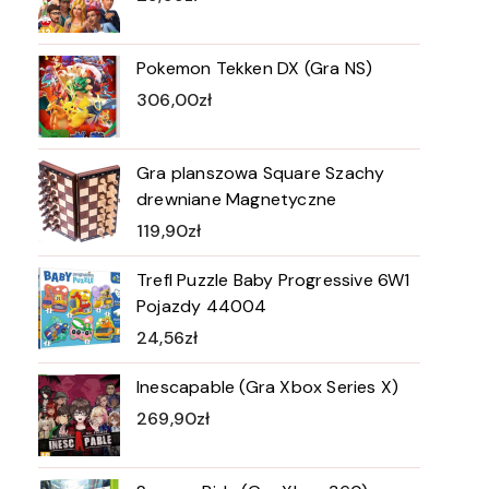
Pokemon Tekken DX (Gra NS)
306,00
zł
Gra planszowa Square Szachy
drewniane Magnetyczne
119,90
zł
Trefl Puzzle Baby Progressive 6W1
Pojazdy 44004
24,56
zł
Inescapable (Gra Xbox Series X)
269,90
zł