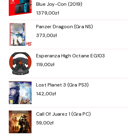
Blue Joy-Con (2019)
1379,00
zł
Panzer Dragoon (Gra NS)
373,00
zł
Esperanza High Octane EG103
119,00
zł
Lost Planet 3 (Gra PS3)
142,00
zł
Call Of Juarez 1 (Gra PC)
59,00
zł