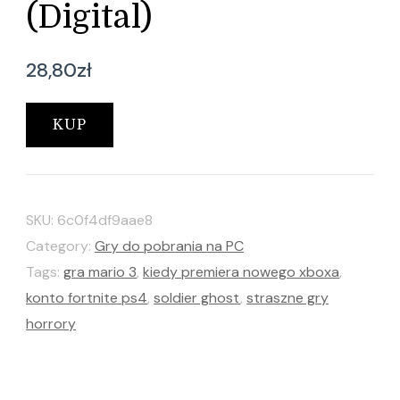
(Digital)
28,80
zł
KUP
SKU:
6c0f4df9aae8
Category:
Gry do pobrania na PC
Tags:
gra mario 3
,
kiedy premiera nowego xboxa
,
konto fortnite ps4
,
soldier ghost
,
straszne gry
horrory