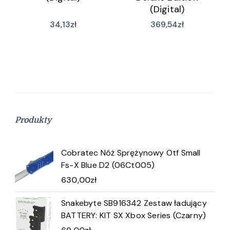
(Digital)
34,13
zł
369,54
zł
Produkty
Cobratec Nóż Sprężynowy Otf Small
Fs-X Blue D2 (06Ct005)
630,00
zł
Snakebyte SB916342 Zestaw ładujący
BATTERY: KIT SX Xbox Series (Czarny)