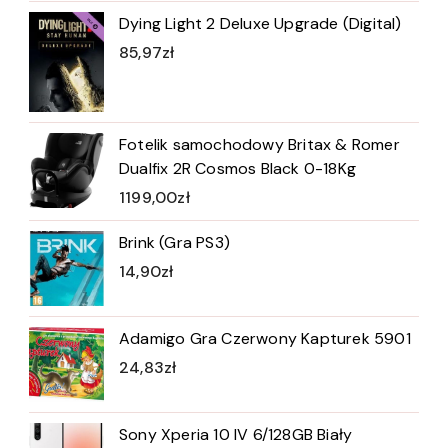
Dying Light 2 Deluxe Upgrade (Digital)
85,97
zł
Fotelik samochodowy Britax & Romer
Dualfix 2R Cosmos Black 0-18Kg
1199,00
zł
Brink (Gra PS3)
14,90
zł
Adamigo Gra Czerwony Kapturek 5901
24,83
zł
Sony Xperia 10 IV 6/128GB Biały