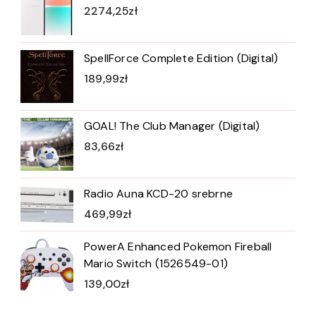
2274,25
zł
SpellForce Complete Edition (Digital)
189,99
zł
GOAL! The Club Manager (Digital)
83,66
zł
Radio Auna KCD-20 srebrne
469,99
zł
PowerA Enhanced Pokemon Fireball
Mario Switch (1526549-01)
139,00
zł