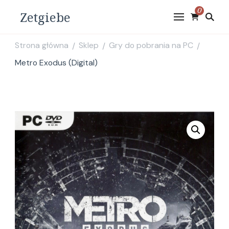
0
Zetgiebe
Strona główna
Sklep
Gry do pobrania na PC
/
/
/
Metro Exodus (Digital)