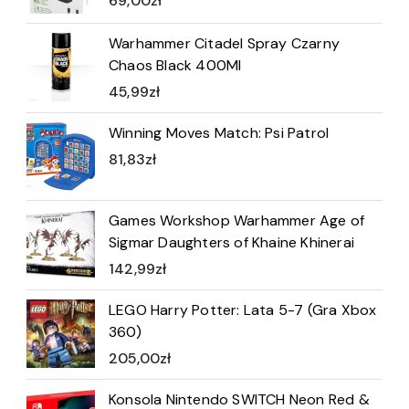
69,00
zł
Warhammer Citadel Spray Czarny
Chaos Black 400Ml
45,99
zł
Winning Moves Match: Psi Patrol
81,83
zł
Games Workshop Warhammer Age of
Sigmar Daughters of Khaine Khinerai
142,99
zł
LEGO Harry Potter: Lata 5-7 (Gra Xbox
360)
205,00
zł
Konsola Nintendo SWITCH Neon Red &