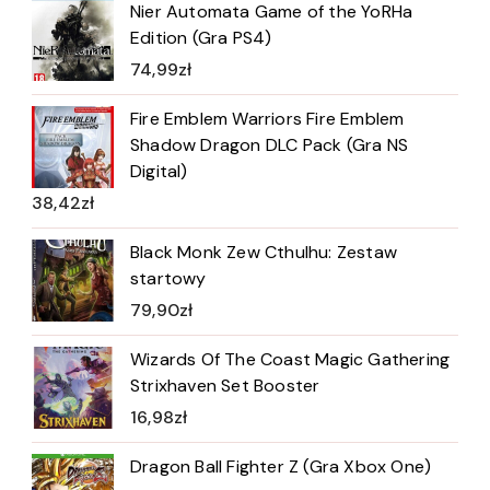
Nier Automata Game of the YoRHa
Edition (Gra PS4)
74,99
zł
Fire Emblem Warriors Fire Emblem
Shadow Dragon DLC Pack (Gra NS
Digital)
38,42
zł
Black Monk Zew Cthulhu: Zestaw
startowy
79,90
zł
Wizards Of The Coast Magic Gathering
Strixhaven Set Booster
16,98
zł
Dragon Ball Fighter Z (Gra Xbox One)