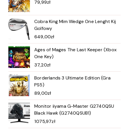
79,99
zł
Cobra King Mim Wedge One Lenght Kij
Golfowy
649,00
zł
Ages of Mages The Last Keeper (Xbox
One Key)
37,20
zł
Borderlands 3 Ultimate Edition (Gra
PS5)
89,00
zł
Monitor iiyama G-Master G2740QSU
Black Hawk (G2740QSUB1)
1075,97
zł