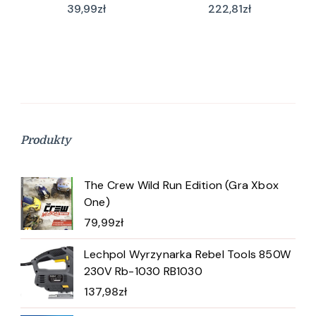
licences only), 1 Year
39,99
zł
222,81
zł
(NITROPROUPDATES)
Produkty
The Crew Wild Run Edition (Gra Xbox
One)
79,99
zł
Lechpol Wyrzynarka Rebel Tools 850W
230V Rb-1030 RB1030
137,98
zł