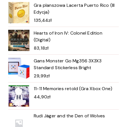
Gra planszowa Lacerta Puerto Rico (III
Edycja)
135,44
zł
Hearts of Iron IV: Colonel Edition
(Digital)
83,18
zł
Gans Monster Go Mg356 3X3X3
Standard Stickerless Bright
29,99
zł
11-11 Memories retold (Gra Xbox One)
44,90
zł
Rudi Jäger and the Den of Wolves