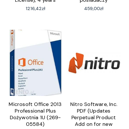
(PPDTERM0390C4)
abonamentu do
1216,42
zł
459,00
zł
Subiekta nexo lub
GT) licencja na 1 rok
użytkowania
Microsoft Office 2013
Nitro Software, Inc.
Professional Plus
PDF (Updates
Dożywotnia 1U (269-
Perpetual Product
05584)
Add on for new