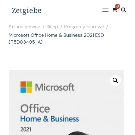
0
Zetgiebe
Strona główna
Sklep
Programy biurowe
/
/
/
Microsoft Office Home & Business 2021 ESD
(T5D03485_A)