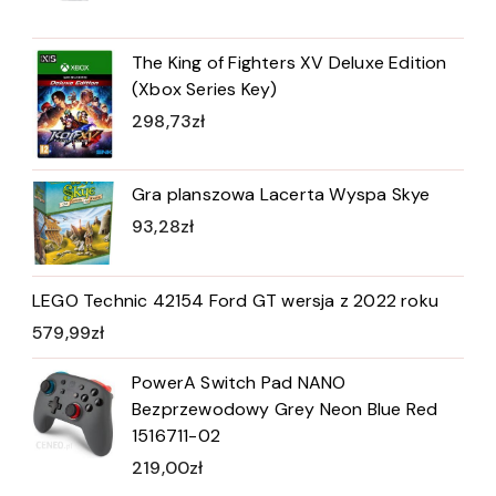
The King of Fighters XV Deluxe Edition
(Xbox Series Key)
298,73
zł
Gra planszowa Lacerta Wyspa Skye
93,28
zł
LEGO Technic 42154 Ford GT wersja z 2022 roku
579,99
zł
PowerA Switch Pad NANO
Bezprzewodowy Grey Neon Blue Red
1516711-02
219,00
zł