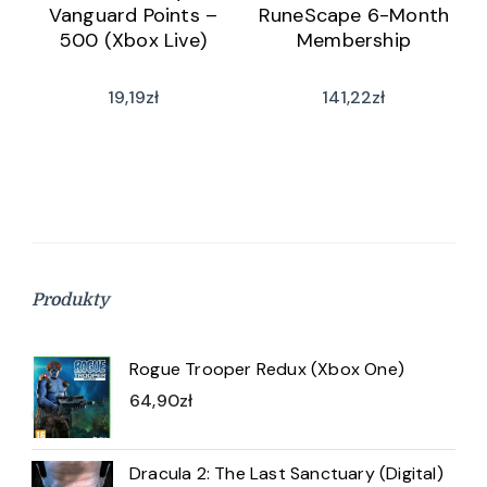
Vanguard Points –
RuneScape 6-Month
500 (Xbox Live)
Membership
19,19
zł
141,22
zł
Produkty
Rogue Trooper Redux (Xbox One)
64,90
zł
Dracula 2: The Last Sanctuary (Digital)