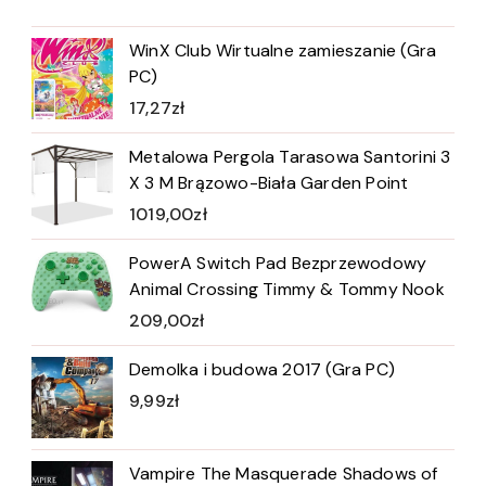
WinX Club Wirtualne zamieszanie (Gra
PC)
17,27
zł
Metalowa Pergola Tarasowa Santorini 3
X 3 M Brązowo-Biała Garden Point
1019,00
zł
PowerA Switch Pad Bezprzewodowy
Animal Crossing Timmy & Tommy Nook
209,00
zł
Demolka i budowa 2017 (Gra PC)
9,99
zł
Vampire The Masquerade Shadows of