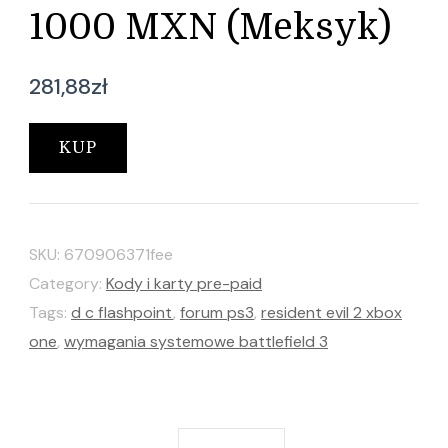
1000 MXN (Meksyk)
281,88
zł
KUP
SKU:
670906371fee
Category:
Kody i karty pre-paid
Tags:
d c flashpoint
,
forum ps3
,
resident evil 2 xbox
one
,
wymagania systemowe battlefield 3