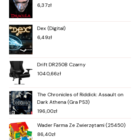
6,37
zł
Dex (Digital)
6,49
zł
Drift DR250B Czarny
1040,66
zł
The Chronicles of Riddick: Assault on
Dark Athena (Gra PS3)
196,00
zł
Wader Farma Ze Zwierzętami (25450)
86,40
zł