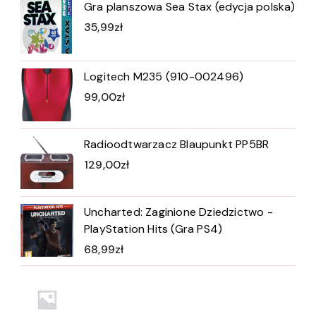
Gra planszowa Sea Stax (edycja polska)
35,99
zł
Logitech M235 (910-002496)
99,00
zł
Radioodtwarzacz Blaupunkt PP5BR
129,00
zł
Uncharted: Zaginione Dziedzictwo -
PlayStation Hits (Gra PS4)
68,99
zł