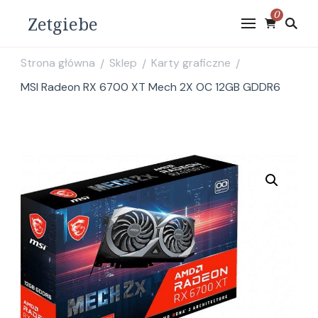
0
Zetgiebe
Strona główna
Sklep
Karty graficzne
/
/
/
MSI Radeon RX 6700 XT Mech 2X OC 12GB GDDR6