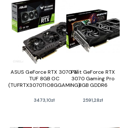
ASUS GeForce RTX 3070 Ti
Palit GeForce RTX
TUF 8GB OC
3070 Gaming Pro
(TUFRTX3070TIO8GGAMING)
8GB GDDR6
3473,10
zł
2591,28
zł