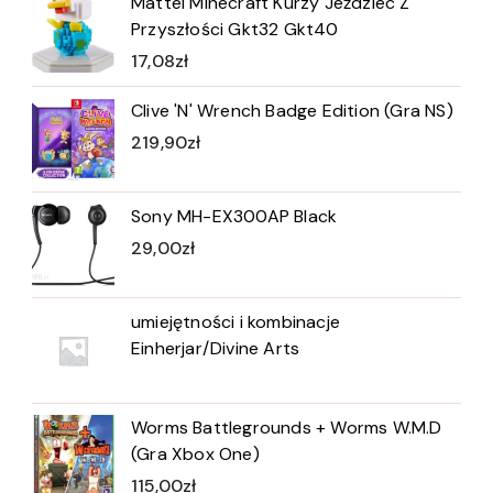
Mattel Minecraft Kurzy Jeździec Z
Przyszłości Gkt32 Gkt40
17,08
zł
Clive 'N' Wrench Badge Edition (Gra NS)
219,90
zł
Sony MH-EX300AP Black
29,00
zł
umiejętności i kombinacje
Einherjar/Divine Arts
Worms Battlegrounds + Worms W.M.D
(Gra Xbox One)
115,00
zł