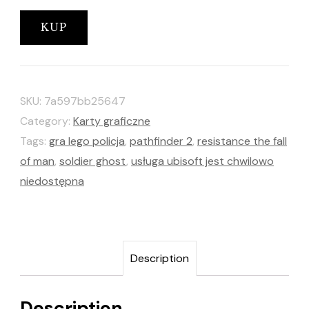
KUP
SKU:
7a597bb25647
Category:
Karty graficzne
Tags:
gra lego policja
,
pathfinder 2
,
resistance the fall
of man
,
soldier ghost
,
usługa ubisoft jest chwilowo
niedostępna
Description
Description