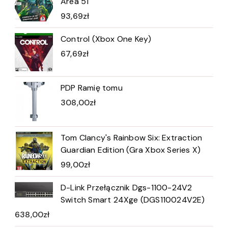
Area 51
93,69
zł
Control (Xbox One Key)
67,69
zł
PDP Ramię tomu
308,00
zł
Tom Clancy's Rainbow Six: Extraction
Guardian Edition (Gra Xbox Series X)
99,00
zł
D-Link Przełącznik Dgs-1100-24V2
Switch Smart 24Xge (DGS110024V2E)
638,00
zł