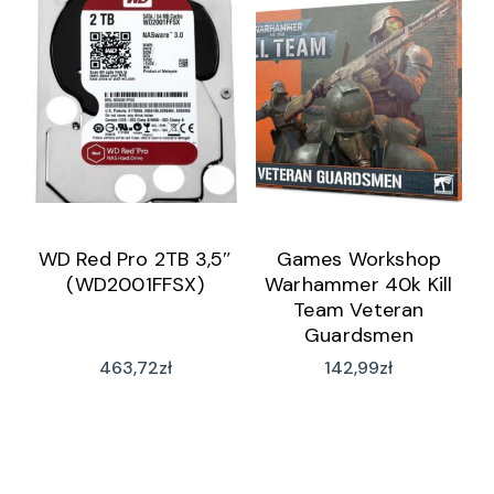
WD Red Pro 2TB 3,5″
Games Workshop
(WD2001FFSX)
Warhammer 40k Kill
Team Veteran
Guardsmen
463,72
zł
142,99
zł