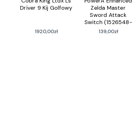
Cobra King Ltdx Ls
PowerA Enhanced
Driver 9 Kij Golfowy
Zelda Master
Sword Attack
Switch (1526548-
01)
1920,00
zł
139,00
zł