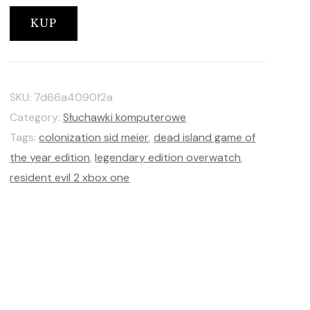
KUP
SKU:
7d66a4090f2a
Category:
Słuchawki komputerowe
Tags:
colonization sid meier
,
dead island game of
the year edition
,
legendary edition overwatch
,
resident evil 2 xbox one