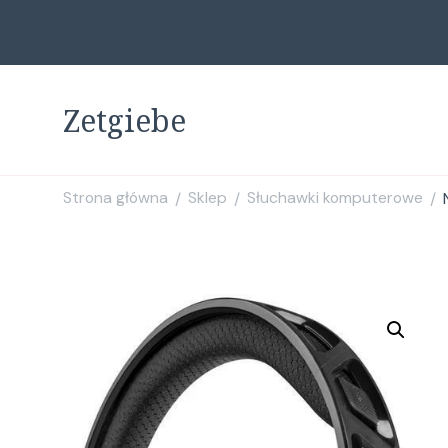
Zetgiebe
Strona główna
Sklep
Słuchawki komputerowe
/
/
/