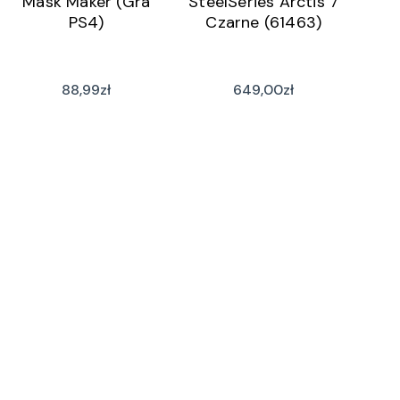
Mask Maker (Gra
SteelSeries Arctis 7
PS4)
Czarne (61463)
88,99
zł
649,00
zł