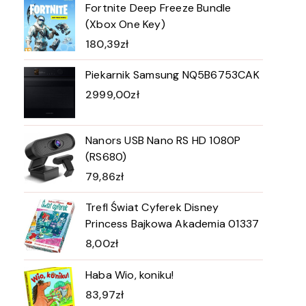
Fortnite Deep Freeze Bundle
(Xbox One Key)
180,39
zł
Piekarnik Samsung NQ5B6753CAK
2999,00
zł
Nanors USB Nano RS HD 1080P
(RS680)
79,86
zł
Trefl Świat Cyferek Disney
Princess Bajkowa Akademia 01337
8,00
zł
Haba Wio, koniku!
83,97
zł