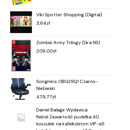
Viki Spotter Shopping (Digital)
3,64
zł
Zombie Army Trilogy (Gra NS)
209,00
zł
Songmics OBG29Q1 Czarno-
Niebieski
479,77
zł
Daniel Balage Wydawca:
Rebel Zawartość pudełka:40
koszulek na kafelkiżeton VIP-a5