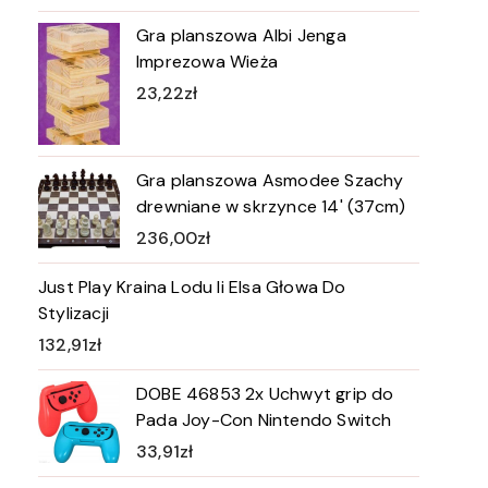
Gra planszowa Albi Jenga
Imprezowa Wieża
23,22
zł
Gra planszowa Asmodee Szachy
drewniane w skrzynce 14' (37cm)
236,00
zł
Just Play Kraina Lodu Ii Elsa Głowa Do
Stylizacji
132,91
zł
DOBE 46853 2x Uchwyt grip do
Pada Joy-Con Nintendo Switch
33,91
zł