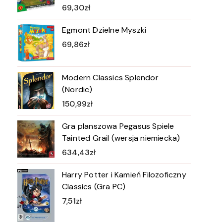
69,30
zł
Egmont Dzielne Myszki
69,86
zł
Modern Classics Splendor
(Nordic)
150,99
zł
Gra planszowa Pegasus Spiele
Tainted Grail (wersja niemiecka)
634,43
zł
Harry Potter i Kamień Filozoficzny
Classics (Gra PC)
7,51
zł