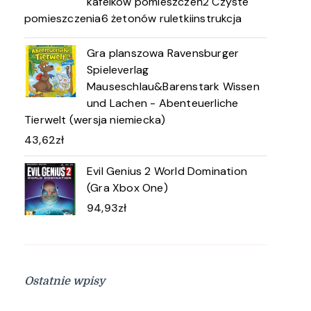
kafelków pomieszczeń2 Czyste
pomieszczenia6 żetonów ruletkiinstrukcja
Gra planszowa Ravensburger
Spieleverlag
Mauseschlau&Barenstark Wissen
und Lachen - Abenteuerliche
Tierwelt (wersja niemiecka)
43,62
zł
Evil Genius 2 World Domination
(Gra Xbox One)
94,93
zł
Ostatnie wpisy