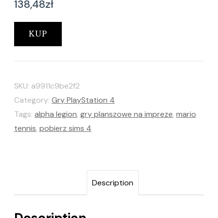
138,48
zł
KUP
SKU:
a9911c9be2f2
Category:
Gry PlayStation 4
Tags:
alpha legion
,
gry planszowe na impreze
,
mario
tennis
,
pobierz sims 4
Description
Description