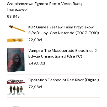
Gra planszowa Egmont Recto Verso Buduj
Imprezowo!
68,84
zł
KBR Games Zestaw Taśm Przycisków
Sl/sr/zl Joy-Con Nintendo (T007+T010)
22,99
zł
Vampire The Masquerade Bloodlines 2
Edycja Unsanctioned (Gra PC)
249,00
zł
Operation Flashpoint Red River (Digital)
72,93
zł