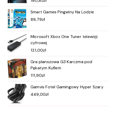
180,85
zł
Smart Games Pingwiny Na Lodzie
89,79
zł
Microsoft Xbox One Tuner telewizji
cyfrowej
121,00
zł
Gra planszowa G3 Karczma pod
Pękatym Kuflem
111,90
zł
Gamvis Fotel Gamingowy Hyper Szary
449,00
zł