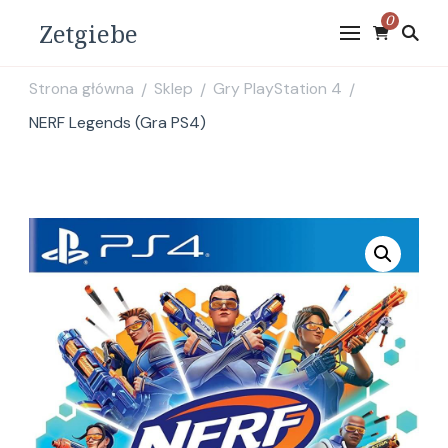
0
Zetgiebe
Strona główna
Sklep
Gry PlayStation 4
/
/
/
NERF Legends (Gra PS4)