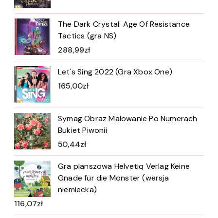
The Dark Crystal: Age Of Resistance
Tactics (gra NS)
288,99
zł
Let's Sing 2022 (Gra Xbox One)
165,00
zł
Symag Obraz Malowanie Po Numerach
Bukiet Piwonii
50,44
zł
Gra planszowa Helvetiq Verlag Keine
Gnade für die Monster (wersja
niemiecka)
116,07
zł