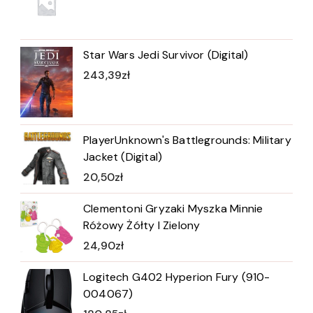
Star Wars Jedi Survivor (Digital)
243,39
zł
PlayerUnknown's Battlegrounds: Military
Jacket (Digital)
20,50
zł
Clementoni Gryzaki Myszka Minnie
Różowy Żółty I Zielony
24,90
zł
Logitech G402 Hyperion Fury (910-
004067)