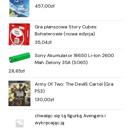
457,00
zł
Gra planszowa Story Cubes:
Bohaterowie (nowa edycja)
35,04
zł
Sony Akumulator 18650 Li-Ion 2600
Mah Zielony 35A (SO65)
28,65
zł
Army Of Two: The DevilS Cartel (Gra
PS3)
130,00
zł
chwaląc się tą figurką Avengers i
wykręcając ją