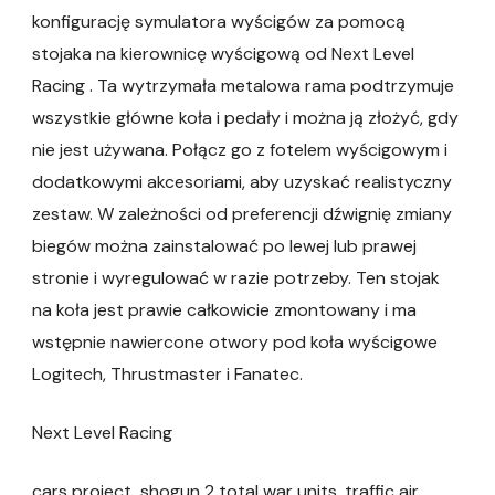
konfigurację symulatora wyścigów za pomocą
stojaka na kierownicę wyścigową od Next Level
Racing . Ta wytrzymała metalowa rama podtrzymuje
wszystkie główne koła i pedały i można ją złożyć, gdy
nie jest używana. Połącz go z fotelem wyścigowym i
dodatkowymi akcesoriami, aby uzyskać realistyczny
zestaw. W zależności od preferencji dźwignię zmiany
biegów można zainstalować po lewej lub prawej
stronie i wyregulować w razie potrzeby. Ten stojak
na koła jest prawie całkowicie zmontowany i ma
wstępnie nawiercone otwory pod koła wyścigowe
Logitech, Thrustmaster i Fanatec.
Next Level Racing
cars project, shogun 2 total war units, traffic air