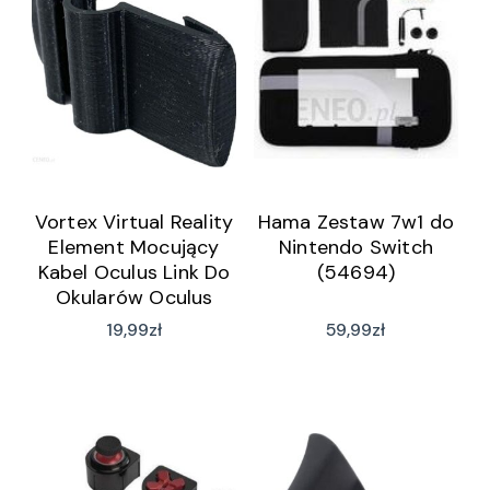
Vortex Virtual Reality
Hama Zestaw 7w1 do
Element Mocujący
Nintendo Switch
Kabel Oculus Link Do
(54694)
Okularów Oculus
Quest 2
19,99
zł
59,99
zł