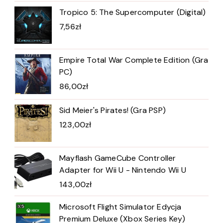
Tropico 5: The Supercomputer (Digital)
7,56
zł
Empire Total War Complete Edition (Gra
PC)
86,00
zł
Sid Meier's Pirates! (Gra PSP)
123,00
zł
Mayflash GameCube Controller
Adapter for Wii U - Nintendo Wii U
143,00
zł
Microsoft Flight Simulator Edycja
Premium Deluxe (Xbox Series Key)