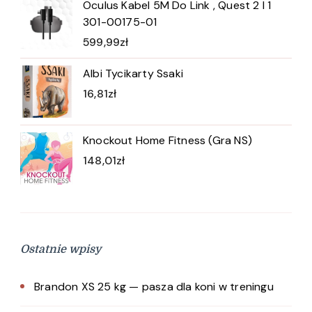
Oculus Kabel 5M Do Link , Quest 2 I 1
301-00175-01
599,99
zł
Albi Tycikarty Ssaki
16,81
zł
Knockout Home Fitness (Gra NS)
148,01
zł
Ostatnie wpisy
Brandon XS 25 kg — pasza dla koni w treningu