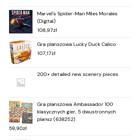
Marvel's Spider-Man Miles Morales
(Digital)
108,97
zł
Gra planszowa Lucky Duck Calico
107,17
zł
200+ detailed new scenery pieces
Gra planszowa Ambassador 100
klasycznych gier, 5 dwustronnych
plansz (638252)
59,90
zł