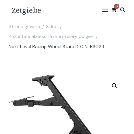
0
Zetgiebe
Strona główna
Sklep
/
/
Pozostałe akcesoria i kontrolery do gier
/
Next Level Racing Wheel Stand 2.0 NLRS023