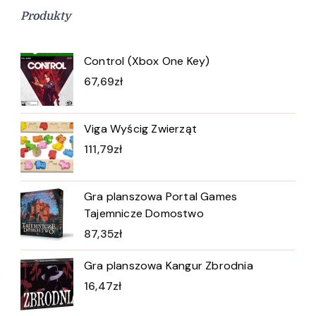
Produkty
Control (Xbox One Key)
67,69
zł
Viga Wyścig Zwierząt
111,79
zł
Gra planszowa Portal Games
Tajemnicze Domostwo
87,35
zł
Gra planszowa Kangur Zbrodnia
16,47
zł