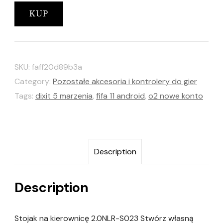
KUP
SKU:
faff20d89b3a
Category:
Pozostałe akcesoria i kontrolery do gier
Tags:
dixit 5 marzenia
,
fifa 11 android
,
o2 nowe konto
Description
Description
Stojak na kierownicę 2.0NLR-S023 Stwórz własną