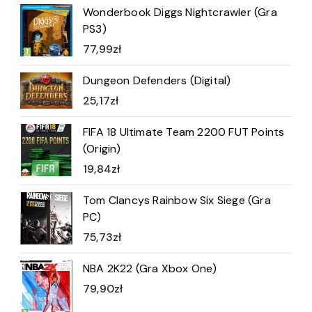
Wonderbook Diggs Nightcrawler (Gra
PS3)
77,99
zł
Dungeon Defenders (Digital)
25,17
zł
FIFA 18 Ultimate Team 2200 FUT Points
(Origin)
19,84
zł
Tom Clancys Rainbow Six Siege (Gra
PC)
75,73
zł
NBA 2K22 (Gra Xbox One)
79,90
zł