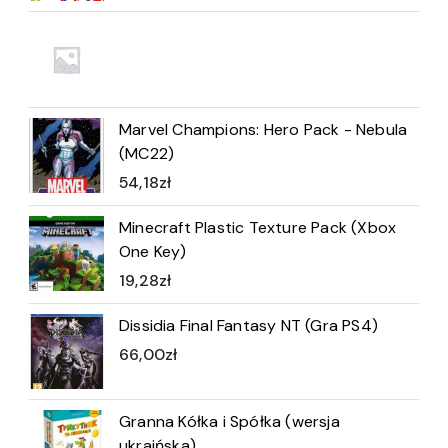
Marvel Champions: Hero Pack - Nebula
(MC22)
54,18
zł
Minecraft Plastic Texture Pack (Xbox
One Key)
19,28
zł
Dissidia Final Fantasy NT (Gra PS4)
66,00
zł
Granna Kółka i Spółka (wersja
ukraińska)