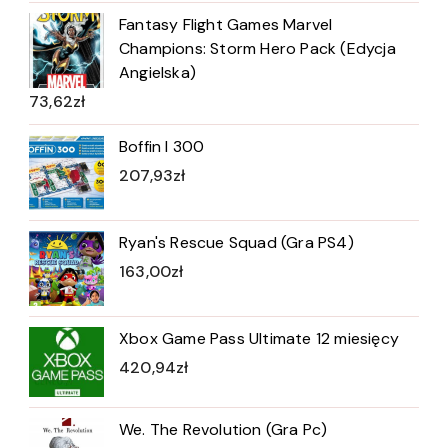
Fantasy Flight Games Marvel
Champions: Storm Hero Pack (Edycja
Angielska)
73,62
zł
Boffin I 300
207,93
zł
Ryan's Rescue Squad (Gra PS4)
163,00
zł
Xbox Game Pass Ultimate 12 miesięcy
420,94
zł
We. The Revolution (Gra Pc)