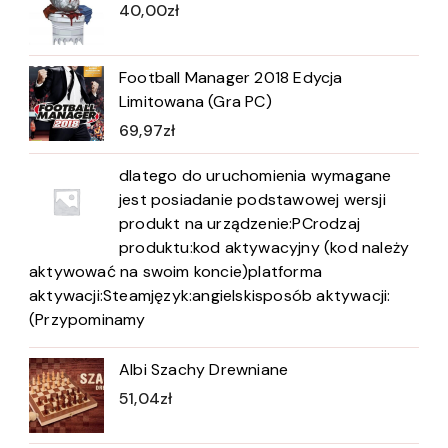
40,00
zł
Football Manager 2018 Edycja
Limitowana (Gra PC)
69,97
zł
dlatego do uruchomienia wymagane
jest posiadanie podstawowej wersji
produkt na urządzenie:PCrodzaj
produktu:kod aktywacyjny (kod należy
aktywować na swoim koncie)platforma
aktywacji:Steamjęzyk:angielskisposób aktywacji:
(Przypominamy
Albi Szachy Drewniane
51,04
zł