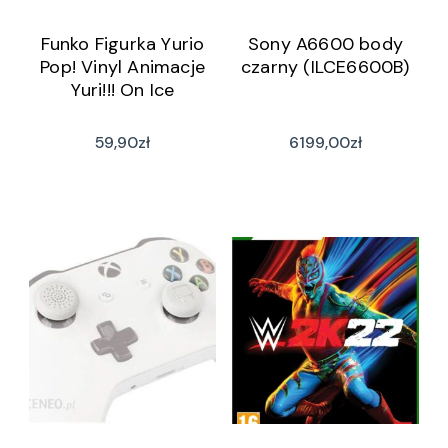
Funko Figurka Yurio
Sony A6600 body
Pop! Vinyl Animacje
czarny (ILCE6600B)
Yuri!!! On Ice
59,90
zł
6199,00
zł