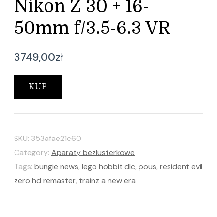
Nikon Z 30 + 16-
50mm f/3.5-6.3 VR
3749,00
zł
KUP
SKU:
353afae21c60
Category:
Aparaty bezlusterkowe
Tags:
bungie news
,
lego hobbit dlc
,
pous
,
resident evil
zero hd remaster
,
trainz a new era