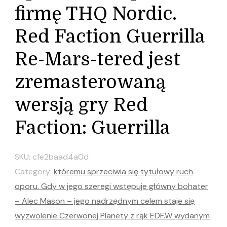
firmę THQ Nordic.
Red Faction Guerrilla
Re-Mars-tered jest
zremasterowaną
wersją gry Red
Faction: Guerrilla
SKU:
cfe2baad4a0d
Category:
któremu sprzeciwia się tytułowy ruch
oporu. Gdy w jego szeregi wstępuje główny bohater
– Alec Mason – jego nadrzędnym celem staje się
wyzwolenie Czerwonej Planety z rąk EDF.W wydanym