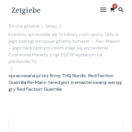
0
Zetgiebe
Strona główna
Sklep
/
/
któremu sprzeciwia się tytułowy ruch oporu. Gdy w
jego szeregi wstępuje główny bohater – Alec Mason
– jego nadrzędnym celem staje się wyzwolenie
Czerwonej Planety z rąk EDF.W wydanym na
platformie PC
/
opracowana przez firmę THQ Nordic. Red Faction
Guerrilla Re-Mars-tered jest zremasterowaną wersją
gry Red Faction: Guerrilla