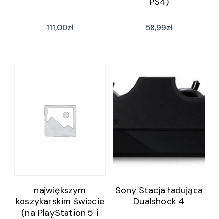
PS4)
111,00
zł
58,99
zł
największym
Sony Stacja ładująca
koszykarskim świecie
Dualshock 4
(na PlayStation 5 i