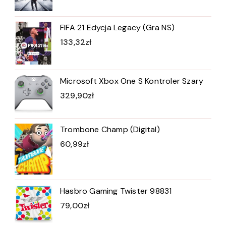
FIFA 21 Edycja Legacy (Gra NS)
133,32
zł
Microsoft Xbox One S Kontroler Szary
329,90
zł
Trombone Champ (Digital)
60,99
zł
Hasbro Gaming Twister 98831
79,00
zł