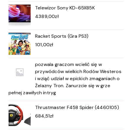
Telewizor Sony KD-65X85K
4389,00
zł
Racket Sports (Gra PS3)
101,00
zł
pozwala graczom wcielić się w
przywódców wielkich Rodów Westeros
i wziąć udział w epickich zmaganiach o
Żelazny Tron. Zanurzcie się w grze
pełnej zawiłych intryg
Thrustmaster F458 Spider (4460105)
684,51
zł