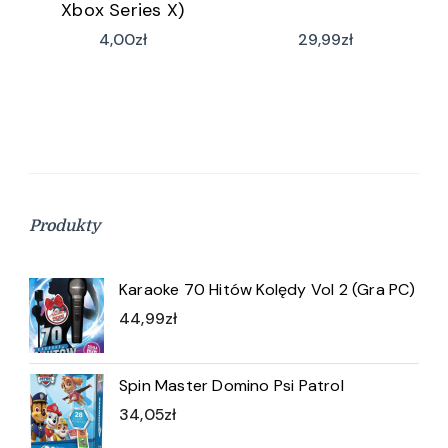
Xbox Series X)
4,00
zł
29,99
zł
Produkty
Karaoke 70 Hitów Kolędy Vol 2 (Gra PC)
44,99
zł
Spin Master Domino Psi Patrol
34,05
zł