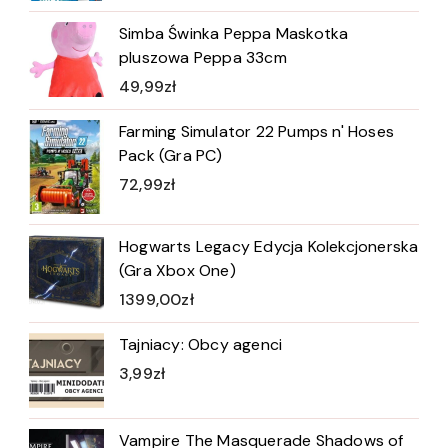
Simba Świnka Peppa Maskotka
pluszowa Peppa 33cm
49,99
zł
Farming Simulator 22 Pumps n' Hoses
Pack (Gra PC)
72,99
zł
Hogwarts Legacy Edycja Kolekcjonerska
(Gra Xbox One)
1399,00
zł
Tajniacy: Obcy agenci
3,99
zł
Vampire The Masquerade Shadows of