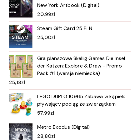
New York Artbook (Digital)
20,99
zł
Steam Gift Card 25 PLN
25,00
zł
Gra planszowa Skellig Games Die Insel
der Katzen: Explore & Draw - Promo
Pack #1 (wersja niemiecka)
25,18
zł
LEGO DUPLO 10965 Zabawa w kąpieli:
pływający pociąg ze zwierzątkami
57,99
zł
Metro Exodus (Digital)
28,80
zł