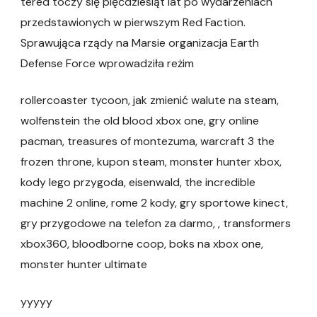
tered toczy się pięćdziesiąt lat po wydarzeniach
przedstawionych w pierwszym Red Faction.
Sprawująca rządy na Marsie organizacja Earth
Defense Force wprowadziła reżim
rollercoaster tycoon, jak zmienić walute na steam,
wolfenstein the old blood xbox one, gry online
pacman, treasures of montezuma, warcraft 3 the
frozen throne, kupon steam, monster hunter xbox,
kody lego przygoda, eisenwald, the incredible
machine 2 online, rome 2 kody, gry sportowe kinect,
gry przygodowe na telefon za darmo, , transformers
xbox360, bloodborne coop, boks na xbox one,
monster hunter ultimate
yyyyy