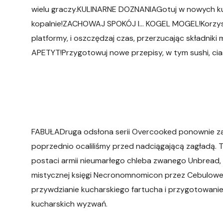
wielu graczy.KULINARNE DOZNANIAGotuj w nowych kuch
kopalnie!ZACHOWAJ SPOKÓJ I… KOGEL MOGEL!Korzyst
platformy, i oszczędzaj czas, przerzucając składnik
APETYT!Przygotowuj nowe przepisy, w tym sushi, ciast
FABUŁADruga odsłona serii Overcooked ponownie za
poprzednio ocaliliśmy przed nadciągającą zagładą.
postaci armii nieumarłego chleba zwanego Unbread, k
mistycznej księgi Necronomnomicon przez Cebulowe
przywdzianie kucharskiego fartucha i przygotowanie
kucharskich wyzwań.