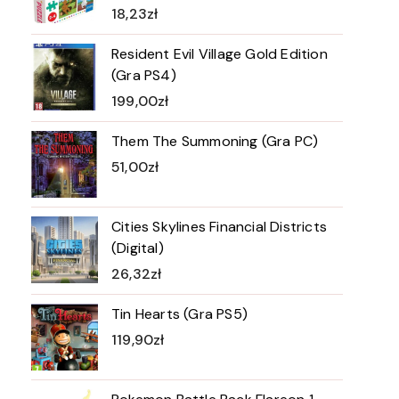
18,23
zł
Resident Evil Village Gold Edition
(Gra PS4)
199,00
zł
Them The Summoning (Gra PC)
51,00
zł
Cities Skylines Financial Districts
(Digital)
26,32
zł
Tin Hearts (Gra PS5)
119,90
zł