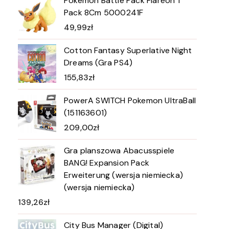
Pokemon Battle Pack Flareon 1
Pack 8Cm 5000241F
49,99
zł
Cotton Fantasy Superlative Night
Dreams (Gra PS4)
155,83
zł
PowerA SWITCH Pokemon UltraBall
(151163601)
209,00
zł
Gra planszowa Abacusspiele
BANG! Expansion Pack
Erweiterung (wersja niemiecka)
(wersja niemiecka)
139,26
zł
City Bus Manager (Digital)