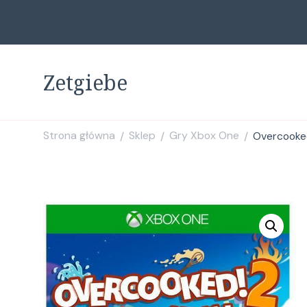
Zetgiebe
Strona główna
Sklep
Gry Xbox One
Overcooke
/
/
/