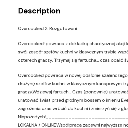
Description
Overcooked 2: Rozgotowani
Overcooked! powraca z dokładką chaotycznej akcji k
swój zespół szefów kuchni w klasycznym trybie wspó
czterech graczy. Trzymaj się fartucha… czas ocalić ś
Overcooked powraca w nowej odsłonie szaleńczego g
drużynę szefów kuchni w klasycznym kanapowym tryb
graczy.Wdziewaj fartuch… Czas (ponownie) uratować ś
uratować świat przed groźnym bossem o imieniu Eve
zagrożenia czas wrócić do kuchni i zmierzyć się z g
Niepożarłych!___________________________
LOKALNA / ONLINEWspółpraca zapewni najwyższe noty 