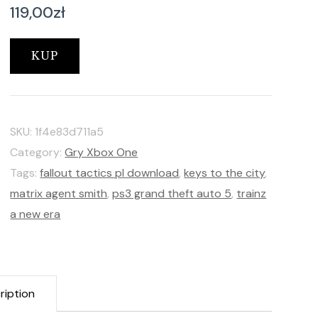
119,00
zł
KUP
SKU:
1f4e83d711a5
Category:
Gry Xbox One
Tags:
fallout tactics pl download
,
keys to the city
,
matrix agent smith
,
ps3 grand theft auto 5
,
trainz
a new era
ription