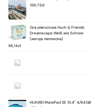
159,73
zł
Gra planszowa Huch & Friends
Dreamscape Weiß wie Schnee
(wersja niemiecka)
95,14
zł
HUAWEI MatePad SE 10.4" 4/64GB