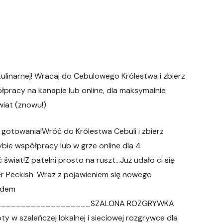
ulinarnej! Wracaj do Cebulowego Królestwa i zbierz
łpracy na kanapie lub online, dla maksymalnie
wiat (znowu!)
otowania!Wróć do Królestwa Cebuli i zbierz
ie współpracy lub w grze online dla 4
wiat!Z patelni prosto na ruszt…Już udało ci się
r Peckish. Wraz z pojawieniem się nowego
łodem
____________________SZALONA ROZGRYWKA
w szaleńczej lokalnej i sieciowej rozgrywce dla