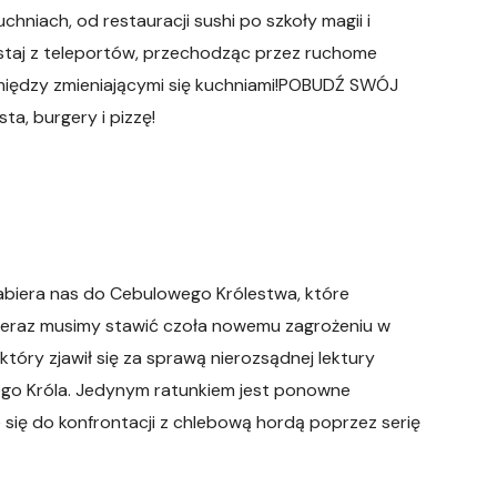
niach, od restauracji sushi po szkoły magii i
aj z teleportów, przechodząc przez ruchome
i między zmieniającymi się kuchniami!POBUDŹ SWÓJ
a, burgery i pizzę!
biera nas do Cebulowego Królestwa, które
 Teraz musimy stawić czoła nowemu zagrożeniu w
tóry zjawił się za sprawą nierozsądnej lektury
go Króla. Jedynym ratunkiem jest ponowne
 się do konfrontacji z chlebową hordą poprzez serię