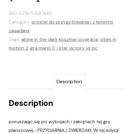
SKU:
b21670b87e82
Category:
prostej do przygotowania i z łatwymi
zasadami
Tags:
alone in the dark koszmar powraca
,
cities in
motion 2
,
gra mario 3
,
j star victory vs pc
Description
Description
poruszając się po wybojach i zakrętach tej gry
planszowej.- PRZYGARNIAJ ZWIERZAKI: W tej edycji