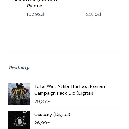
Games
102,92
zł
23,10
zł
Produkty
Total War: Attila The Last Roman
Campaign Pack Dlc (Digital)
29,37
zł
Ossuary (Digital)
26,99
zł