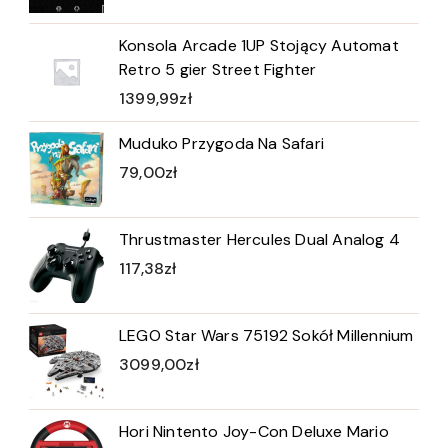
Konsola Arcade 1UP Stojący Automat
Retro 5 gier Street Fighter
1399,99
zł
Muduko Przygoda Na Safari
79,00
zł
Thrustmaster Hercules Dual Analog 4
117,38
zł
LEGO Star Wars 75192 Sokół Millennium
3099,00
zł
Hori Nintento Joy-Con Deluxe Mario