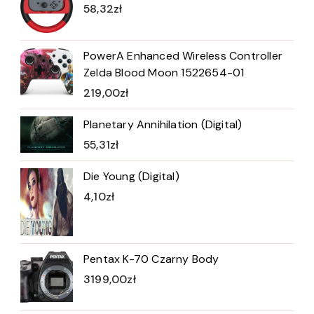
58,32
zł
PowerA Enhanced Wireless Controller
Zelda Blood Moon 1522654-01
219,00
zł
Planetary Annihilation (Digital)
55,31
zł
Die Young (Digital)
4,10
zł
Pentax K-70 Czarny Body
3199,00
zł