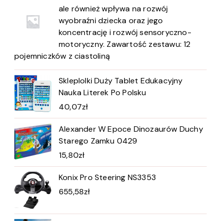
ale również wpływa na rozwój
wyobraźni dziecka oraz jego
koncentrację i rozwój sensoryczno-
motoryczny. Zawartość zestawu: 12
pojemniczków z ciastoliną
Skleplolki Duży Tablet Edukacyjny
Nauka Literek Po Polsku
40,07
zł
Alexander W Epoce Dinozaurów Duchy
Starego Zamku 0429
15,80
zł
Konix Pro Steering NS3353
655,58
zł