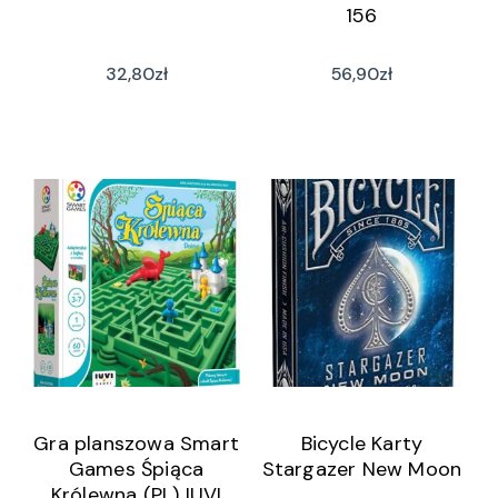
156
32,80
zł
56,90
zł
Gra planszowa Smart
Bicycle Karty
Games Śpiąca
Stargazer New Moon
Królewna (PL) IUVI