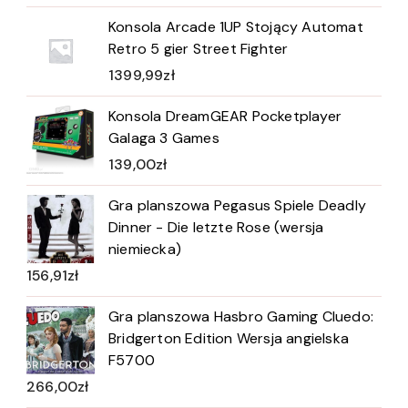
Konsola Arcade 1UP Stojący Automat
Retro 5 gier Street Fighter
1399,99
zł
Konsola DreamGEAR Pocketplayer
Galaga 3 Games
139,00
zł
Gra planszowa Pegasus Spiele Deadly
Dinner - Die letzte Rose (wersja
niemiecka)
156,91
zł
Gra planszowa Hasbro Gaming Cluedo:
Bridgerton Edition Wersja angielska
F5700
266,00
zł