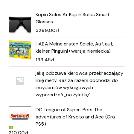
Kopin Solos Ar Kopin Solos Smart
Glasses
3299,00
zł
HABA Meine ersten Spiele, Auf, auf,
kleiner Pinguin! (wersja niemiecka)
133,45
zł
jaką odczuwa kierowca przekraczający
linię mety. Raz za razem dochodzi do
incydentów wyścigowych –
wyprzedzeń „na żyletkę”
DC League of Super-Pets The
adventures of Krypto and Ace (Gra
PS5)
210,00
zł