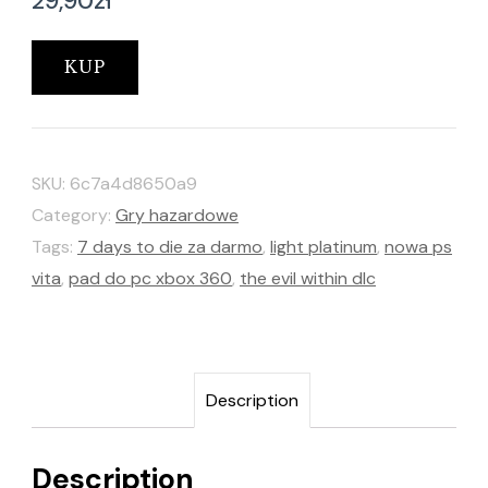
29,90
zł
KUP
SKU:
6c7a4d8650a9
Category:
Gry hazardowe
Tags:
7 days to die za darmo
,
light platinum
,
nowa ps
vita
,
pad do pc xbox 360
,
the evil within dlc
Description
Description