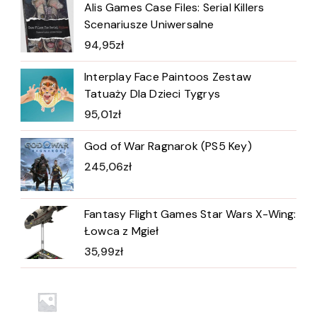
Alis Games Case Files: Serial Killers
Scenariusze Uniwersalne
94,95
zł
Interplay Face Paintoos Zestaw
Tatuaży Dla Dzieci Tygrys
95,01
zł
God of War Ragnarok (PS5 Key)
245,06
zł
Fantasy Flight Games Star Wars X-Wing:
Łowca z Mgieł
35,99
zł