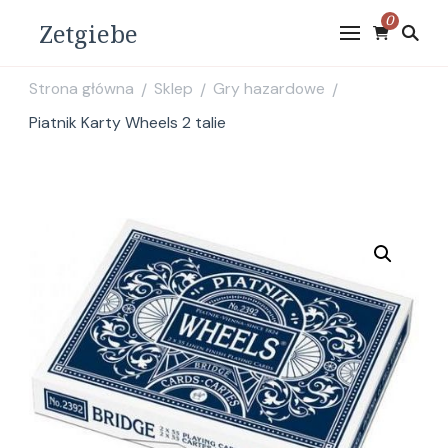
0
Zetgiebe
Strona główna
Sklep
Gry hazardowe
/
/
/
Piatnik Karty Wheels 2 talie