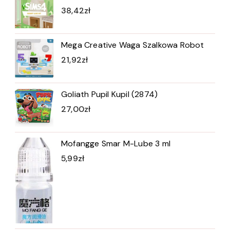
38,42
zł
Mega Creative Waga Szalkowa Robot
21,92
zł
Goliath Pupil Kupil (2874)
27,00
zł
Mofangge Smar M-Lube 3 ml
5,99
zł