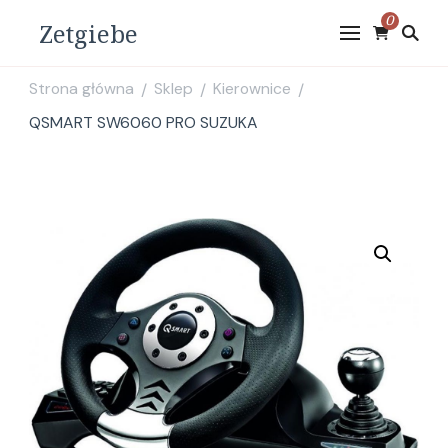
0
Zetgiebe
Strona główna
Sklep
Kierownice
/
/
/
QSMART SW6060 PRO SUZUKA