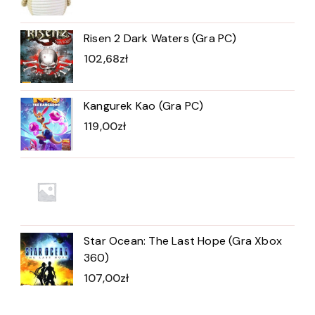
Risen 2 Dark Waters (Gra PC)
102,68
zł
Kangurek Kao (Gra PC)
119,00
zł
Star Ocean: The Last Hope (Gra Xbox
360)
107,00
zł