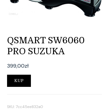
QSMART SW6060
PRO SUZUKA
399,00
zł
KUP
SKU:
7cc45ee832a0