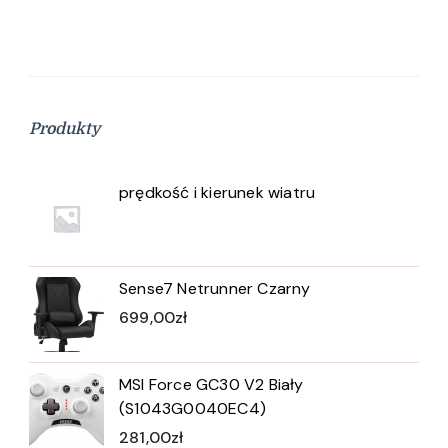
Produkty
prędkość i kierunek wiatru
Sense7 Netrunner Czarny
699,00
zł
MSI Force GC30 V2 Biały
(S1043G0040EC4)
281,00
zł