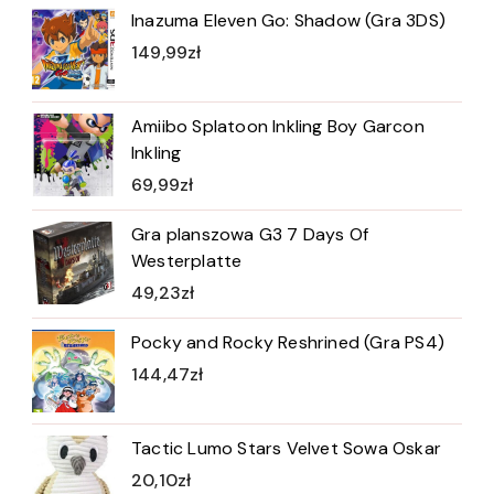
Inazuma Eleven Go: Shadow (Gra 3DS)
149,99
zł
Amiibo Splatoon Inkling Boy Garcon
Inkling
69,99
zł
Gra planszowa G3 7 Days Of
Westerplatte
49,23
zł
Pocky and Rocky Reshrined (Gra PS4)
144,47
zł
Tactic Lumo Stars Velvet Sowa Oskar
20,10
zł