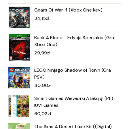
Gears Of War 4 (Xbox One Key)
34,15
zł
Back 4 Blood - Edycja Specjalna (Gra
Xbox One)
29,99
zł
LEGO Ninjago Shadow of Ronin (Gra
PSV)
40,00
zł
Smart Games Wiewiórki Atakują! (PL)
IUVI Games
60,02
zł
The Sims 4 Desert Luxe Kit ((Digital)