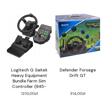
Logitech G Saitek
Defender Forsage
Heavy Equipment
Drift GT
Bundle Farm Sim
Controller (945-
000062)
1210,00
zł
314,00
zł