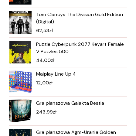
Tom Clancys The Division Gold Edition
(Digital)
62,53
zł
Puzzle Cyberpunk 2077 Keyart Female
V Puzzles 500
44,00
zł
Malplay Line Up 4
12,00
zł
Gra planszowa Galakta Bestia
243,99
zł
Gra planszowa Agm-Urania Golden