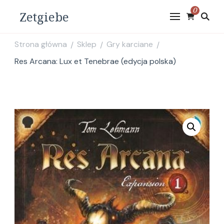
0
Zetgiebe
Strona główna
Sklep
Gry karciane
/
/
/
Res Arcana: Lux et Tenebrae (edycja polska)