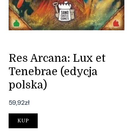
Res Arcana: Lux et
Tenebrae (edycja
polska)
59,92
zł
KUP