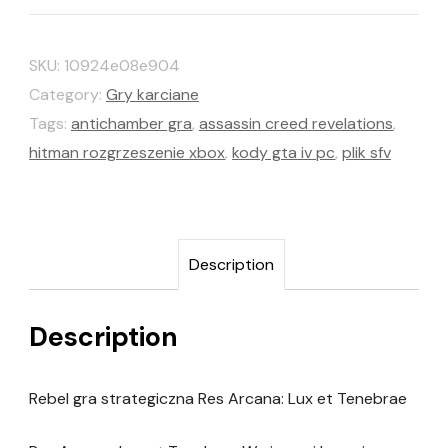
SKU:
10924e08e904
Category:
Gry karciane
Tags:
antichamber gra
,
assassin creed revelations
,
hitman rozgrzeszenie xbox
,
kody gta iv pc
,
plik sfv
Description
Description
Rebel gra strategiczna Res Arcana: Lux et Tenebrae