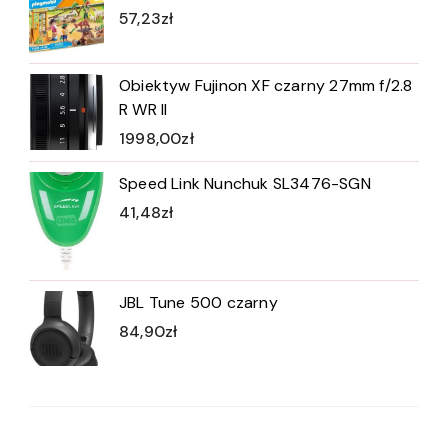
57,23
zł
Obiektyw Fujinon XF czarny 27mm f/2.8
R WR II
1998,00
zł
Speed Link Nunchuk SL3476-SGN
41,48
zł
JBL Tune 500 czarny
84,90
zł