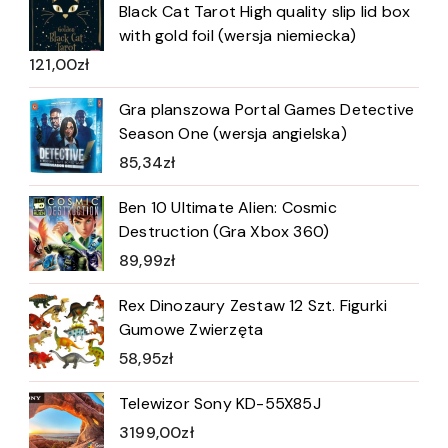
Black Cat Tarot High quality slip lid box
with gold foil (wersja niemiecka)
121,00
zł
Gra planszowa Portal Games Detective
Season One (wersja angielska)
85,34
zł
Ben 10 Ultimate Alien: Cosmic
Destruction (Gra Xbox 360)
89,99
zł
Rex Dinozaury Zestaw 12 Szt. Figurki
Gumowe Zwierzęta
58,95
zł
Telewizor Sony KD-55X85J
3199,00
zł