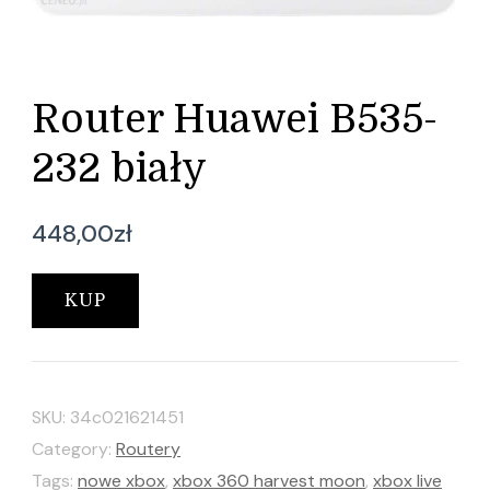
Router Huawei B535-
232 biały
448,00
zł
KUP
SKU:
34c021621451
Category:
Routery
Tags:
nowe xbox
,
xbox 360 harvest moon
,
xbox live