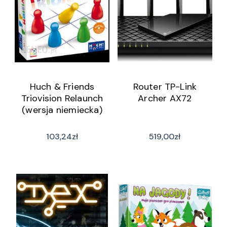
Huch & Friends
Router TP-Link
Triovision Relaunch
Archer AX72
(wersja niemiecka)
103,24
zł
519,00
zł