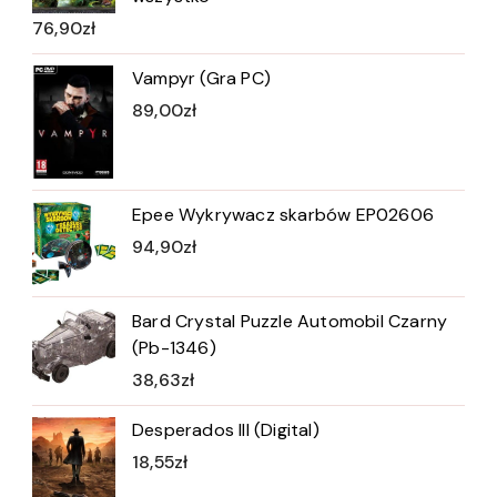
76,90
zł
Vampyr (Gra PC)
89,00
zł
Epee Wykrywacz skarbów EP02606
94,90
zł
Bard Crystal Puzzle Automobil Czarny
(Pb-1346)
38,63
zł
Desperados III (Digital)
18,55
zł