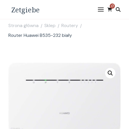
0
Zetgiebe
Strona główna
Sklep
Routery
/
/
/
Router Huawei B535-232 biały