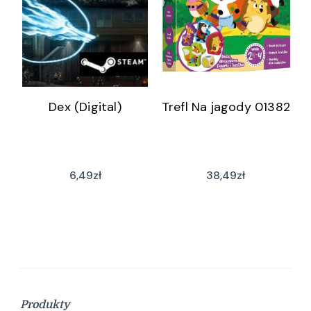
Dex (Digital)
Trefl Na jagody 01382
6,49
zł
38,49
zł
Produkty