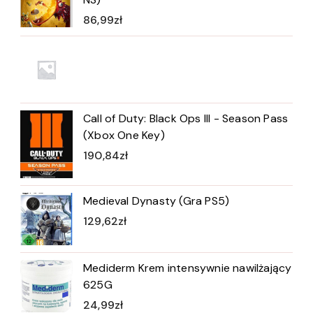
86,99
zł
Call of Duty: Black Ops III - Season Pass
(Xbox One Key)
190,84
zł
Medieval Dynasty (Gra PS5)
129,62
zł
Mediderm Krem intensywnie nawilżający
625G
24,99
zł