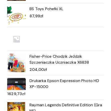
BS Toys Pchełki XL
87,99
zł
Fisher-Price Chodzik Jeździk
Szczeniaczka Uczniaczka X6838
204,00
zł
Drukarka Epson Expression Photo HD
XP-15000
1629,73
zł
Rayman Legends Definitive Edition (Gra
NS)