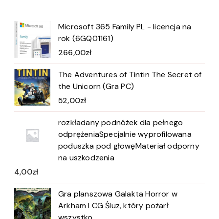
Microsoft 365 Family PL - licencja na
rok (6GQ01161)
266,00
zł
The Adventures of Tintin The Secret of
the Unicorn (Gra PC)
52,00
zł
rozkładany podnóżek dla pełnego
odprężeniaSpecjalnie wyprofilowana
poduszka pod głowęMateriał odporny
na uszkodzenia
4,00
zł
Gra planszowa Galakta Horror w
Arkham LCG Śluz, który pożarł
wszystko