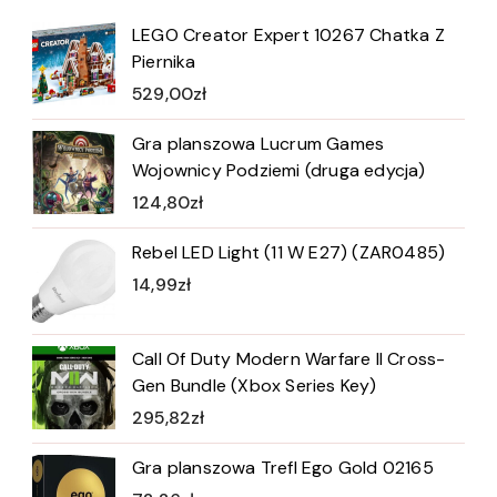
LEGO Creator Expert 10267 Chatka Z
Piernika
529,00
zł
Gra planszowa Lucrum Games
Wojownicy Podziemi (druga edycja)
124,80
zł
Rebel LED Light (11 W E27) (ZAR0485)
14,99
zł
Call Of Duty Modern Warfare II Cross-
Gen Bundle (Xbox Series Key)
295,82
zł
Gra planszowa Trefl Ego Gold 02165