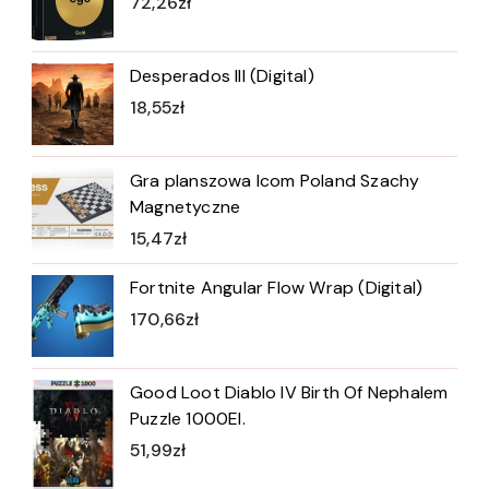
72,26
zł
Desperados III (Digital)
18,55
zł
Gra planszowa Icom Poland Szachy
Magnetyczne
15,47
zł
Fortnite Angular Flow Wrap (Digital)
170,66
zł
Good Loot Diablo IV Birth Of Nephalem
Puzzle 1000El.
51,99
zł