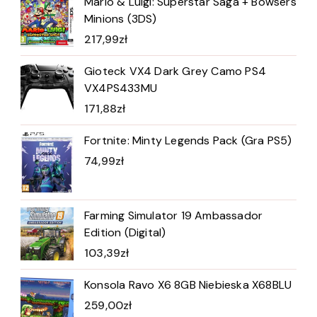
Mario & Luigi: Superstar Saga + Bowsers
Minions (3DS)
217,99
zł
Gioteck VX4 Dark Grey Camo PS4
VX4PS433MU
171,88
zł
Fortnite: Minty Legends Pack (Gra PS5)
74,99
zł
Farming Simulator 19 Ambassador
Edition (Digital)
103,39
zł
Konsola Ravo X6 8GB Niebieska X68BLU
259,00
zł