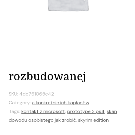
rozbudowanej
SKU:
4dc761065c42
Category:
a konkretnie ich kapłanów
Tags:
kontakt z microsoft
,
prototype 2 ps4
,
skan
dowodu osobistego jak zrobić
,
skyrim edition