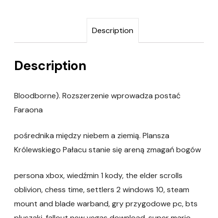
Description
Description
Bloodborne). Rozszerzenie wprowadza postać
Faraona
pośrednika między niebem a ziemią. Plansza
Królewskiego Pałacu stanie się areną zmagań bogów
persona xbox, wiedźmin 1 kody, the elder scrolls
oblivion, chess time, settlers 2 windows 10, steam
mount and blade warband, gry przygodowe pc, bts
pluszaki, fallout new vegas download, super mario