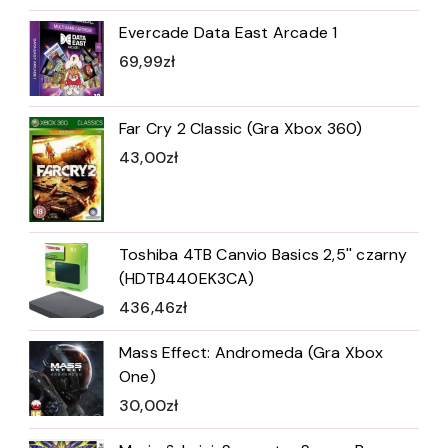
Evercade Data East Arcade 1
69,99
zł
Far Cry 2 Classic (Gra Xbox 360)
43,00
zł
Toshiba 4TB Canvio Basics 2,5'' czarny
(HDTB440EK3CA)
436,46
zł
Mass Effect: Andromeda (Gra Xbox
One)
30,00
zł