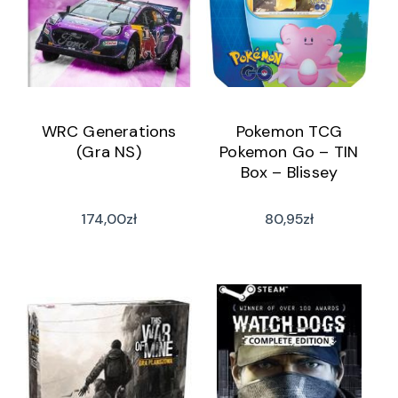
WRC Generations
Pokemon TCG
(Gra NS)
Pokemon Go – TIN
Box – Blissey
174,00
zł
80,95
zł