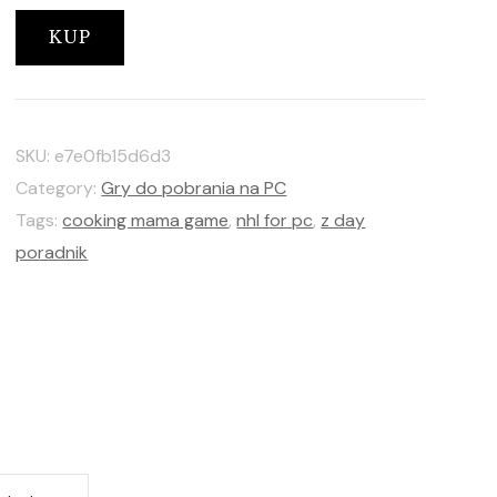
KUP
SKU:
e7e0fb15d6d3
Category:
Gry do pobrania na PC
Tags:
cooking mama game
,
nhl for pc
,
z day
poradnik