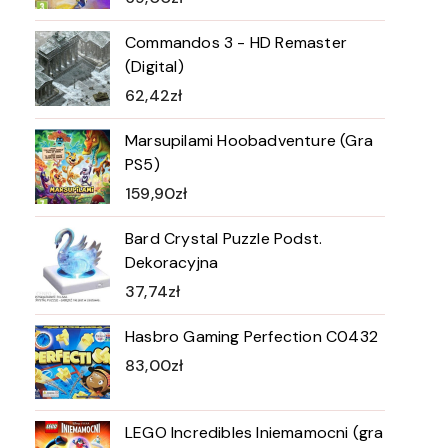
Commandos 3 - HD Remaster
(Digital)
62,42
zł
Marsupilami Hoobadventure (Gra
PS5)
159,90
zł
Bard Crystal Puzzle Podst.
Dekoracyjna
37,74
zł
Hasbro Gaming Perfection C0432
83,00
zł
LEGO Incredibles Iniemamocni (gra