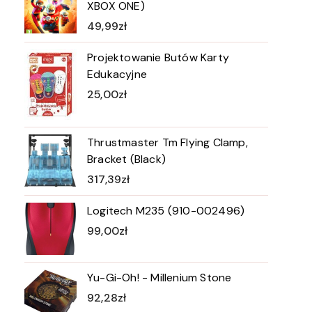
XBOX ONE)
49,99
zł
Projektowanie Butów Karty
Edukacyjne
25,00
zł
Thrustmaster Tm Flying Clamp,
Bracket (Black)
317,39
zł
Logitech M235 (910-002496)
99,00
zł
Yu-Gi-Oh! - Millenium Stone
92,28
zł