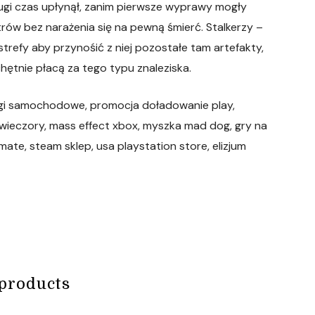
ługi czas upłynął, zanim pierwsze wyprawy mogły
etrów bez narażenia się na pewną śmierć. Stalkerzy –
strefy aby przynośić z niej pozostałe tam artefakty,
chętnie płacą za tego typu znaleziska.
cigi samochodowe, promocja doładowanie play,
wieczory, mass effect xbox, myszka mad dog, gry na
imate, steam sklep, usa playstation store, elizjum
products