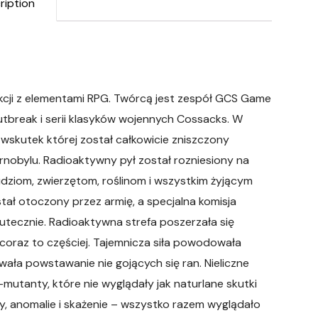
ription
 akcji z elementami RPG. Twórcą jest zespół GCS Game
break i serii klasyków wojennych Cossacks. W
skutek której został całkowicie zniszczony
obylu. Radioaktywny pył został rozniesiony na
ludziom, zwierzętom, roślinom i wszystkim żyjącym
tał otoczony przez armię, a specjalna komisja
kutecznie. Radioaktywna strefa poszerzała się
 coraz to częściej. Tajemnicza siła powodowała
ła powstawanie nie gojących się ran. Nieliczne
utanty, które nie wyglądały jak naturlane skutki
, anomalie i skażenie – wszystko razem wyglądało