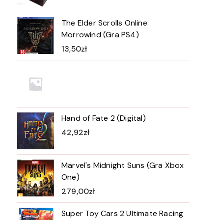
The Elder Scrolls Online:
Morrowind (Gra PS4)
13,50
zł
Hand of Fate 2 (Digital)
42,92
zł
Marvel's Midnight Suns (Gra Xbox
One)
279,00
zł
Super Toy Cars 2 Ultimate Racing