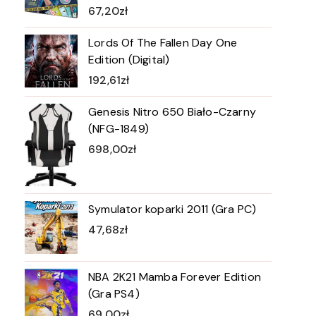
67,20
zł
Lords Of The Fallen Day One
Edition (Digital)
192,61
zł
Genesis Nitro 650 Biało-Czarny
(NFG-1849)
698,00
zł
Symulator koparki 2011 (Gra PC)
47,68
zł
NBA 2K21 Mamba Forever Edition
(Gra PS4)
69,00
zł