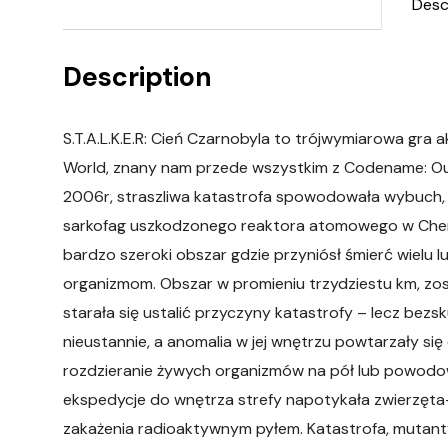
Desc
Description
S.T.A.L.K.E.R: Cień Czarnobyla to trójwymiarowa gra
World, znany nam przede wszystkim z Codename: Out
2006r, straszliwa katastrofa spowodowała wybuch, w
sarkofag uszkodzonego reaktora atomowego w Chern
bardzo szeroki obszar gdzie przyniósł śmierć wielu 
organizmom. Obszar w promieniu trzydziestu km, zos
starała się ustalić przyczyny katastrofy – lecz bezs
nieustannie, a anomalia w jej wnętrzu powtarzały się
rozdzieranie żywych organizmów na pół lub powodowa
ekspedycje do wnętrza strefy napotykała zwierzęta-m
zakażenia radioaktywnym pyłem. Katastrofa, mutanty