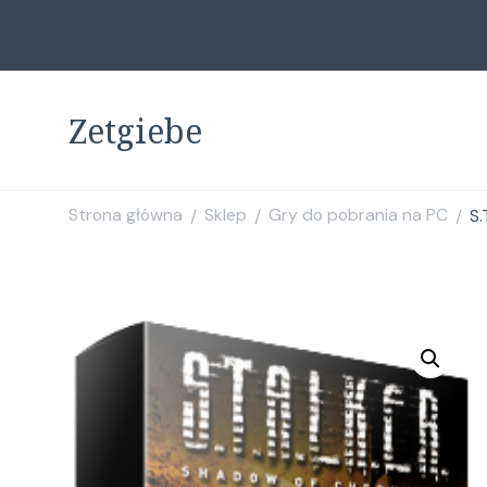
Zetgiebe
Strona główna
Sklep
Gry do pobrania na PC
S.
/
/
/