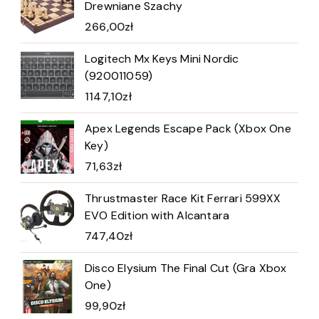
Drewniane Szachy
266,00
zł
Logitech Mx Keys Mini Nordic
(920011059)
1147,10
zł
Apex Legends Escape Pack (Xbox One
Key)
71,63
zł
Thrustmaster Race Kit Ferrari 599XX
EVO Edition with Alcantara
747,40
zł
Disco Elysium The Final Cut (Gra Xbox
One)
99,90
zł