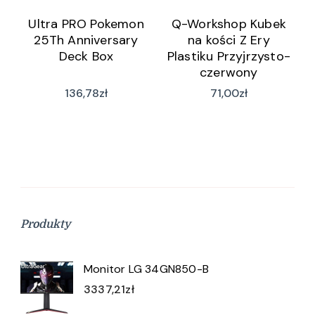
Ultra PRO Pokemon
Q-Workshop Kubek
25Th Anniversary
na kości Z Ery
Deck Box
Plastiku Przyjrzysto-
czerwony
136,78
zł
71,00
zł
Produkty
Monitor LG 34GN850-B
3337,21
zł