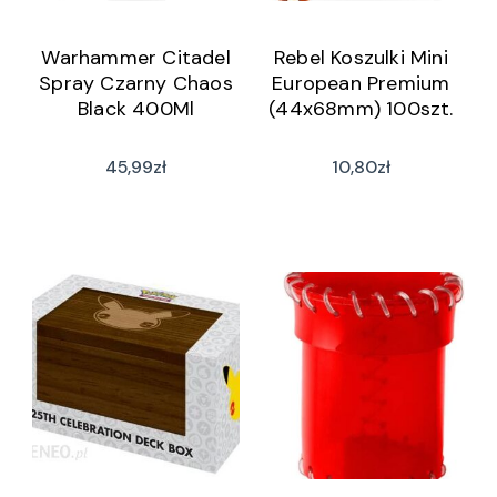
Warhammer Citadel
Rebel Koszulki Mini
Spray Czarny Chaos
European Premium
Black 400Ml
(44x68mm) 100szt.
45,99
zł
10,80
zł