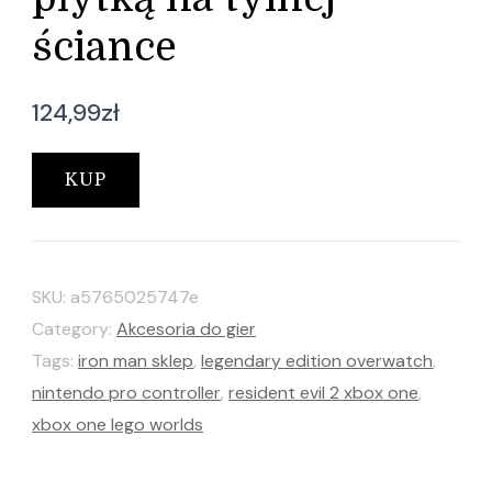
ściance
124,99
zł
KUP
SKU:
a5765025747e
Category:
Akcesoria do gier
Tags:
iron man sklep
,
legendary edition overwatch
,
nintendo pro controller
,
resident evil 2 xbox one
,
xbox one lego worlds