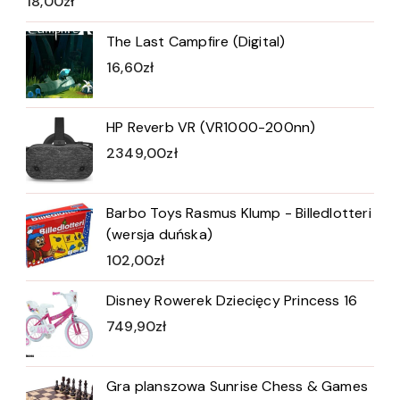
18,00
zł
The Last Campfire (Digital)
16,60
zł
HP Reverb VR (VR1000-200nn)
2349,00
zł
Barbo Toys Rasmus Klump - Billedlotteri
(wersja duńska)
102,00
zł
Disney Rowerek Dziecięcy Princess 16
749,90
zł
Gra planszowa Sunrise Chess & Games