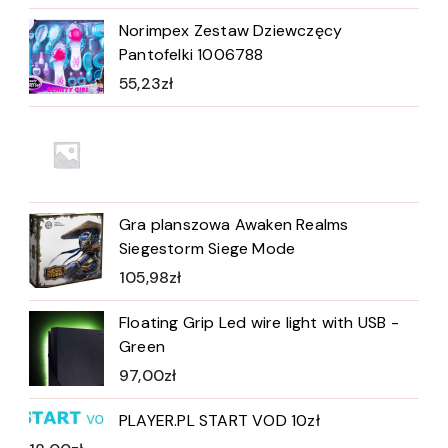
Norimpex Zestaw Dziewczęcy
Pantofelki 1006788
55,23
zł
Gra planszowa Awaken Realms
Siegestorm Siege Mode
105,98
zł
Floating Grip Led wire light with USB -
Green
97,00
zł
PLAYER.PL START VOD 10zł