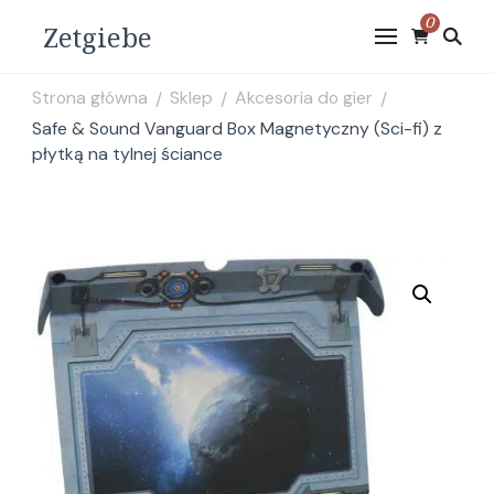
0
Zetgiebe
Strona główna
Sklep
Akcesoria do gier
/
/
/
Safe & Sound Vanguard Box Magnetyczny (Sci-fi) z
płytką na tylnej ściance