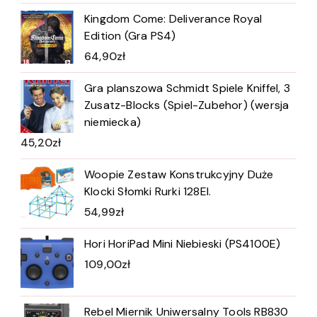
Kingdom Come: Deliverance Royal
Edition (Gra PS4)
64,90
zł
Gra planszowa Schmidt Spiele Kniffel, 3
Zusatz-Blocks (Spiel-Zubehor) (wersja
niemiecka)
45,20
zł
Woopie Zestaw Konstrukcyjny Duże
Klocki Słomki Rurki 128El.
54,99
zł
Hori HoriPad Mini Niebieski (PS4100E)
109,00
zł
Rebel Miernik Uniwersalny Tools RB830