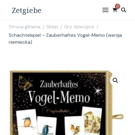
0
Zetgiebe
Strona główna
Sklep
Gry dziecięce
/
/
/
Schachtelspiel – Zauberhaftes Vogel-Memo (wersja
niemiecka)