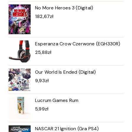
No More Heroes 3 (Digital)
182,67
zł
Esperanza Crow Czerwone (EGH330R)
25,88
zł
Our World Is Ended (Digital)
9,93
zł
Lucrum Games Rum
5,99
zł
NASCAR 21 Ignition (Gra PS4)