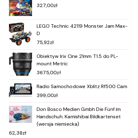
327,00
zł
LEGO Technic 42119 Monster Jam Max-
D
75,92
zł
Obiektyw Irix Cine 21mm T1.5 do PL-
mount Metric
3675,00
zł
Radio Samochodowe Xblitz Rf500 Cam
399,00
zł
Don Bosco Medien Gmbh Die Fünf im
Handschuh. Kamishibai Bildkartenset
(wersja niemiecka)
62,38
zł