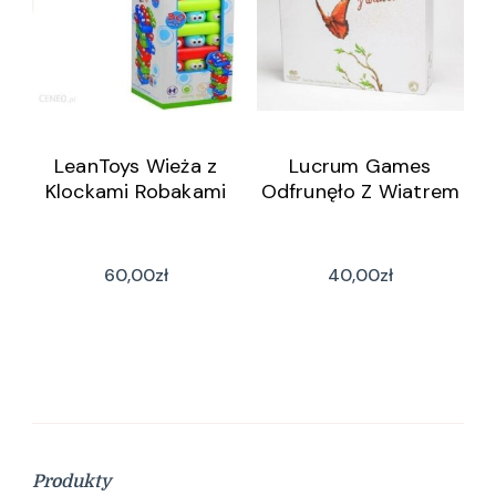
LeanToys Wieża z
Lucrum Games
Klockami Robakami
Odfrunęło Z Wiatrem
60,00
zł
40,00
zł
Produkty