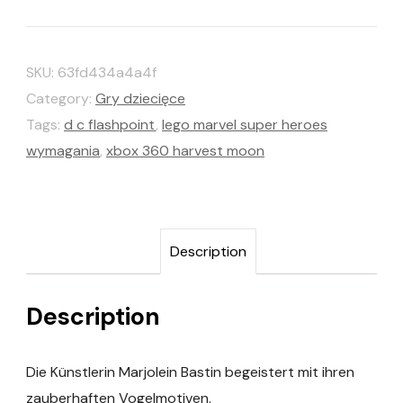
SKU:
63fd434a4a4f
Category:
Gry dziecięce
Tags:
d c flashpoint
,
lego marvel super heroes
wymagania
,
xbox 360 harvest moon
Description
Description
Die Künstlerin Marjolein Bastin begeistert mit ihren
zauberhaften Vogelmotiven.