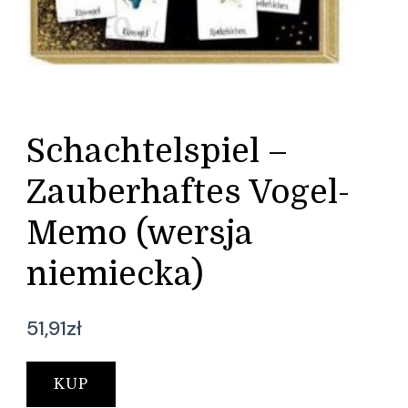
Schachtelspiel –
Zauberhaftes Vogel-
Memo (wersja
niemiecka)
51,91
zł
KUP