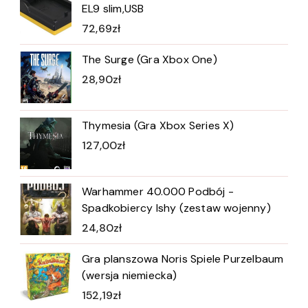
EL9 slim,USB
72,69
zł
The Surge (Gra Xbox One)
28,90
zł
Thymesia (Gra Xbox Series X)
127,00
zł
Warhammer 40.000 Podbój -
Spadkobiercy Ishy (zestaw wojenny)
24,80
zł
Gra planszowa Noris Spiele Purzelbaum
(wersja niemiecka)
152,19
zł