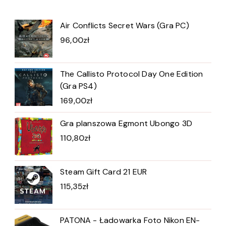
Air Conflicts Secret Wars (Gra PC)
96,00
zł
The Callisto Protocol Day One Edition
(Gra PS4)
169,00
zł
Gra planszowa Egmont Ubongo 3D
110,80
zł
Steam Gift Card 21 EUR
115,35
zł
PATONA - Ładowarka Foto Nikon EN-