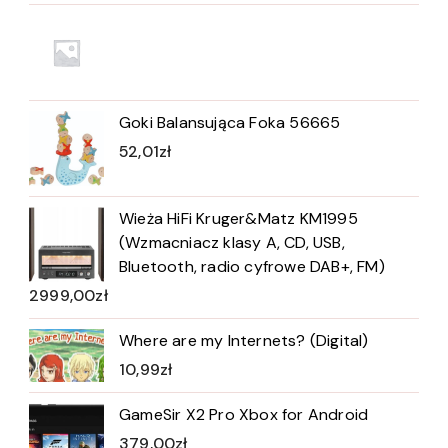
Goki Balansująca Foka 56665
52,01
zł
Wieża HiFi Kruger&Matz KM1995
(Wzmacniacz klasy A, CD, USB,
Bluetooth, radio cyfrowe DAB+, FM)
2999,00
zł
Where are my Internets? (Digital)
10,99
zł
GameSir X2 Pro Xbox for Android
379,00
zł