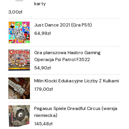
karty
3,00
zł
Just Dance 2021 (Gra PS5)
64,99
zł
Gra planszowa Hasbro Gaming
Operacja Psi Patrol F3522
54,90
zł
Milin Klocki Edukacyjne Liczby Z Kulkami
179,00
zł
Pegasus Spiele Dreadful Circus (wersja
niemiecka)
145,48
zł