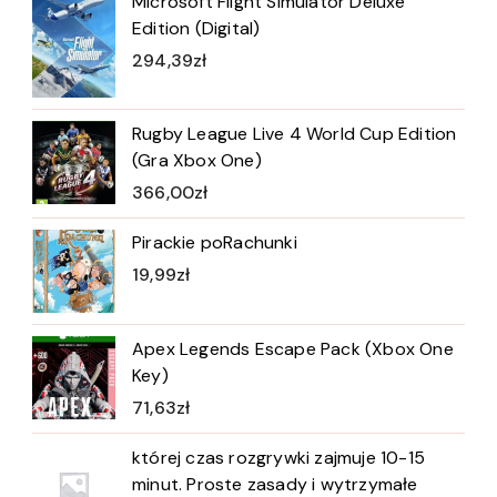
Microsoft Flight Simulator Deluxe
Edition (Digital)
294,39
zł
Rugby League Live 4 World Cup Edition
(Gra Xbox One)
366,00
zł
Pirackie poRachunki
19,99
zł
Apex Legends Escape Pack (Xbox One
Key)
71,63
zł
której czas rozgrywki zajmuje 10-15
minut. Proste zasady i wytrzymałe