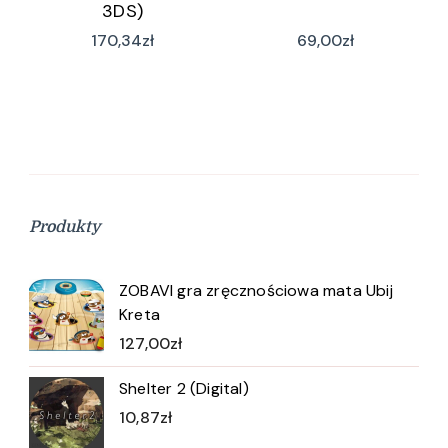
3DS)
170,34
zł
69,00
zł
Produkty
ZOBAVI gra zręcznościowa mata Ubij
Kreta
127,00
zł
Shelter 2 (Digital)
10,87
zł