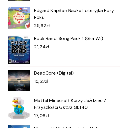
Edgard Kapitan Nauka Loteryjka Pory
Roku
25,92
zł
Rock Band :Song Pack 1 (Gra Wii)
21,24
zł
DeadCore (Digital)
15,53
zł
Mattel Minecraft Kurzy Jeździec Z
Przyszłości Gkt32 Gkt40
17,08
zł