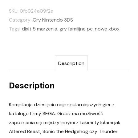
SKU:
0fb924a09f2e
Category:
Gry Nintendo 3DS
Tags:
dixit 5 marzenia
,
gry familijne pc
,
nowe xbox
Description
Description
Kompilacja dziesięciu najpopularniejszych gier z
katalogu firmy SEGA. Gracz ma możliwość
zapoznania się między innymi z takimi tytułami jak
Altered Beast, Sonic the Hedgehog czy Thunder