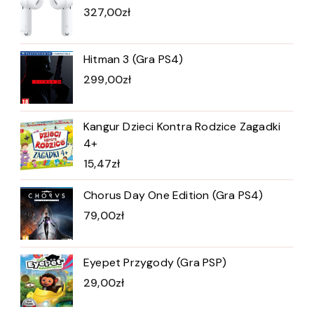
327,00
zł
Hitman 3 (Gra PS4)
299,00
zł
Kangur Dzieci Kontra Rodzice Zagadki
4+
15,47
zł
Chorus Day One Edition (Gra PS4)
79,00
zł
Eyepet Przygody (Gra PSP)
29,00
zł