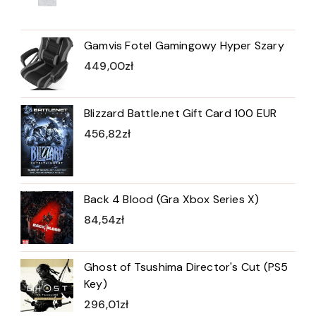
Gamvis Fotel Gamingowy Hyper Szary
449,00
zł
Blizzard Battle.net Gift Card 100 EUR
456,82
zł
Back 4 Blood (Gra Xbox Series X)
84,54
zł
Ghost of Tsushima Director's Cut (PS5
Key)
296,01
zł