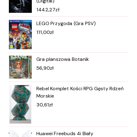
(Digital)
1442,27
zł
LEGO Przygoda (Gra PSV)
111,00
zł
Gra planszowa Botanik
56,90
zł
Rebel Komplet Kości RPG Gęsty Rdzeń
Morskie
30,61
zł
Huawei Freebuds 4i Biały