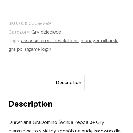
SKU:
63f2356ae2e9
Category:
Gry dziecięce
Tags:
assassin creed revelations
,
manager piłkarski
gra pc
,
sfgame login
Description
Description
Drewniana GraDomino Świnka Peppa 3+ Gry
planszowe to świetny sposób na nudę zarówno dla