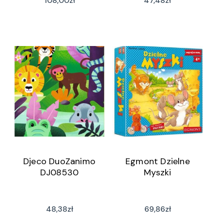
108,00
zł
47,48
zł
Djeco DuoZanimo
Egmont Dzielne
DJ08530
Myszki
48,38
zł
69,86
zł