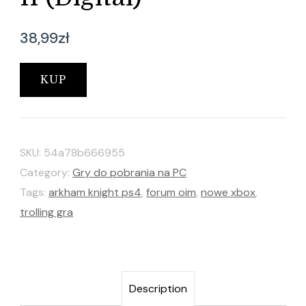
38,99
zł
KUP
SKU:
54a78b666955
Category:
Gry do pobrania na PC
Tags:
arkham knight ps4
,
forum oim
,
nowe xbox
,
trolling gra
Description