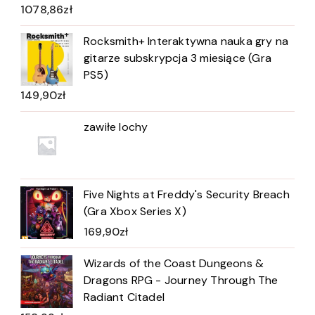
1078,86
zł
Rocksmith+ Interaktywna nauka gry na
gitarze subskrypcja 3 miesiące (Gra
PS5)
149,90
zł
zawiłe lochy
Five Nights at Freddy's Security Breach
(Gra Xbox Series X)
169,90
zł
Wizards of the Coast Dungeons &
Dragons RPG - Journey Through The
Radiant Citadel