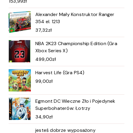
153,99
zł
Alexander Mały Konstruktor Ranger
354 el. 1213
37,32
zł
NBA 2K23 Championship Edition (Gra
Xbox Series X)
499,00
zł
Harvest Life (Gra PS4)
99,00
zł
Egmont DC Wieczne Zło i Pojedynek
Superbohaterów: Łotrzy
34,90
zł
jesteś dobrze wyposażony