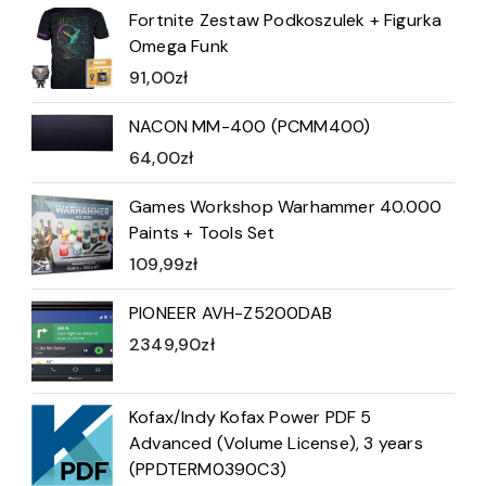
Fortnite Zestaw Podkoszulek + Figurka
Omega Funk
91,00
zł
NACON MM-400 (PCMM400)
64,00
zł
Games Workshop Warhammer 40.000
Paints + Tools Set
109,99
zł
PIONEER AVH-Z5200DAB
2349,90
zł
Kofax/Indy Kofax Power PDF 5
Advanced (Volume License), 3 years
(PPDTERM0390C3)