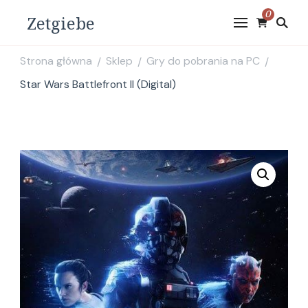
0
Zetgiebe
Strona główna
Sklep
Gry do pobrania na PC
/
/
/
Star Wars Battlefront II (Digital)