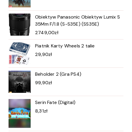
Obiektyw Panasonic Obiektyw Lumix S
35Mm F/1.8 (S-S35E) (SS35E)
2749,00
zł
Piatnik Karty Wheels 2 talie
29,90
zł
Beholder 2 (Gra PS4)
99,90
zł
Serin Fate (Digital)
8,31
zł