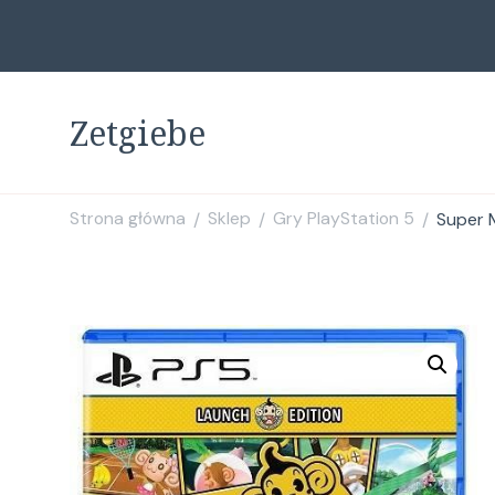
Zetgiebe
Strona główna
Sklep
Gry PlayStation 5
Super 
/
/
/