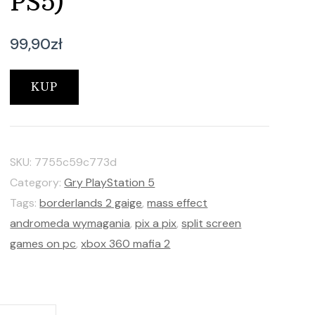
PS5)
99,90
zł
KUP
SKU:
7755c59c773d
Category:
Gry PlayStation 5
Tags:
borderlands 2 gaige
,
mass effect
andromeda wymagania
,
pix a pix
,
split screen
games on pc
,
xbox 360 mafia 2