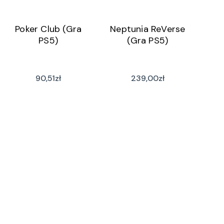
Poker Club (Gra
Neptunia ReVerse
PS5)
(Gra PS5)
90,51
zł
239,00
zł