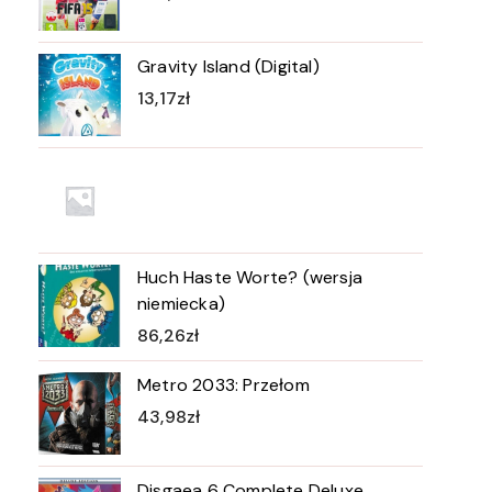
Gravity Island (Digital)
13,17
zł
Huch Haste Worte? (wersja
niemiecka)
86,26
zł
Metro 2033: Przełom
43,98
zł
Disgaea 6 Complete Deluxe