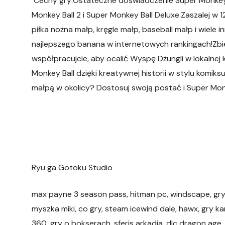
Cechy gry:Ostateczne doświadczenie Super Monkey 
Monkey Ball 2 i Super Monkey Ball Deluxe.Zaszalej w 1
piłka nożna małp, kręgle małp, baseball małp i wiel
najlepszego banana w internetowych rankingach!Zbier
współpracujcie, aby ocalić Wyspę Dżungli w lokalnej 
Monkey Ball dzięki kreatywnej historii w stylu komik
małpą w okolicy? Dostosuj swoją postać i Super Mon
Ryu ga Gotoku Studio
max payne 3 season pass, hitman pc, windscape, gr
myszka miki, co gry, steam icewind dale, hawx, gry ka
360, gry o bokserach, sferis arkadia, dlc dragon age