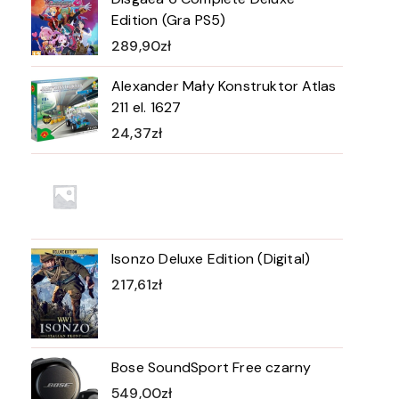
Edition (Gra PS5)
289,90
zł
Alexander Mały Konstruktor Atlas
211 el. 1627
24,37
zł
Isonzo Deluxe Edition (Digital)
217,61
zł
Bose SoundSport Free czarny
549,00
zł