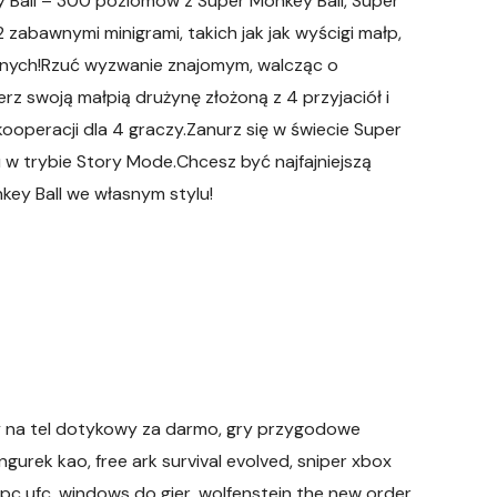
Ball – 300 poziomów z Super Monkey Ball, Super
2 zabawnymi minigrami, takich jak jak wyścigi małp,
e innych!Rzuć wyzwanie znajomym, walcząc o
z swoją małpią drużynę złożoną z 4 przyjaciół i
kooperacji dla 4 graczy.Zanurz się w świecie Super
su w trybie Story Mode.Chcesz być najfajniejszą
key Ball we własnym stylu!
y na tel dotykowy za darmo, gry przygodowe
ngurek kao, free ark survival evolved, sniper xbox
, pc ufc, windows do gier, wolfenstein the new order