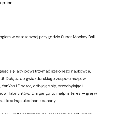
ription
gangiem w ostatecznej przygodzie Super Monkey Ball
cigając się, aby powstrzymać szalonego naukowca,
d! Dołącz do gwiazdorskiego zespołu małp, w
anYan i Doctor, odbijając się, przechylając i
w i labiryntów. Dla gangu to małpi interes — graj w
ona i kradnąc ukochane banany!