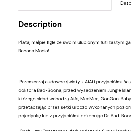
Desc
Description
Płataj małpie figle ze swoim ulubionym futrzastym 
Banana Mania!
Przemierzaj cudowne światy z AiAi i przyjaciółmi, ś
doktora Bad-Boona, przed wysadzeniem Jungle Islan
którego skład wchodzą AiAi, MeeMee, GonGon, Baby, Y
przetaczając przez setki uroczo wykonanych poziomó
pojedynkę lub z przyjaciółmi, pokonując Dr. Bad-Bo