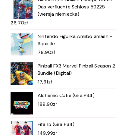
Das verfluchte Schloss 59225
(wersja niemiecka)
26,70
zł
Nintendo Figurka Amiibo Smash -
Squirtle
78,90
zł
Pinball FX3 Marvel Pinball Season 2
Bundle (Digital)
17,31
zł
Alchemic Cutie (Gra PS4)
189,90
zł
Fifa 15 (Gra PS4)
149,99
zł