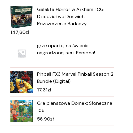
Galakta Horror w Arkham LCG
Dziedzictwo Dunwich
Rozszerzenie Badaczy
147,60
zł
grze opartej na świecie
nagradzanej serii Persona!
Pinball FX3 Marvel Pinball Season 2
Bundle (Digital)
17,31
zł
Gra planszowa Domek: Słoneczna
156
56,90
zł