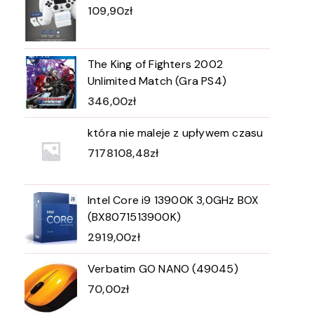
109,90
zł
The King of Fighters 2002
Unlimited Match (Gra PS4)
346,00
zł
która nie maleje z upływem czasu
7178108,48
zł
Intel Core i9 13900K 3,0GHz BOX
(BX8071513900K)
2919,00
zł
Verbatim GO NANO (49045)
70,00
zł