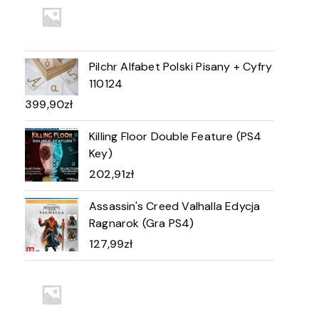
Pilchr Alfabet Polski Pisany + Cyfry
110124
399,90
zł
Killing Floor Double Feature (PS4
Key)
202,91
zł
Assassin's Creed Valhalla Edycja
Ragnarok (Gra PS4)
127,99
zł