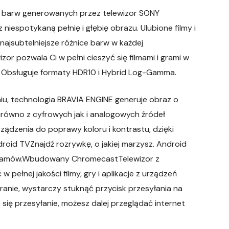
ta barw generowanych przez telewizor SONY
 niespotykaną pełnię i głębię obrazu. Ulubione filmy i
najsubtelniejsze różnice barw w każdej
r pozwala Ci w pełni cieszyć się filmami i grami w
 Obsługuje formaty HDR10 i Hybrid Log-Gamma.
, technologia BRAVIA ENGINE generuje obraz o
zarówno z cyfrowych jak i analogowych źródeł
ządzenia do poprawy koloru i kontrastu, dzięki
droid TVZnajdź rozrywkę, o jakiej marzysz. Android
rogramów.Wbudowany ChromecastTelewizor z
pełnej jakości filmy, gry i aplikacje z urządzeń
ranie, wystarczy stuknąć przycisk przesyłania na
się przesyłanie, możesz dalej przeglądać internet