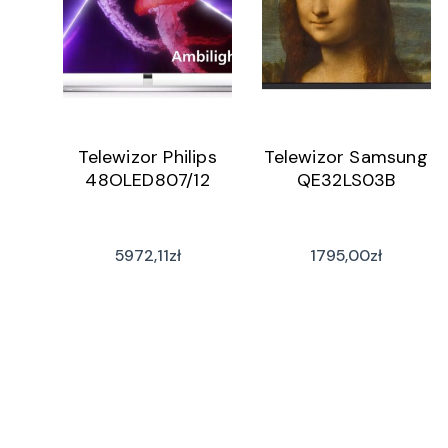
Telewizor Philips
Telewizor Samsung
48OLED807/12
QE32LS03B
5972,11
zł
1795,00
zł