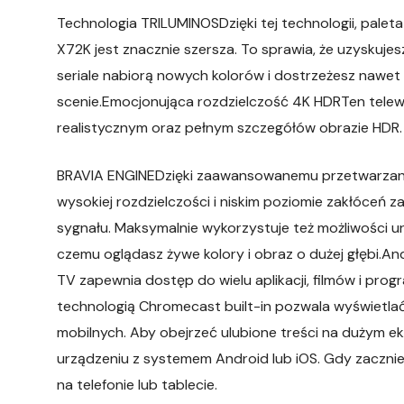
Technologia TRILUMINOSDzięki tej technologii, pale
X72K jest znacznie szersza. To sprawia, że uzyskujesz
seriale nabiorą nowych kolorów i dostrzeżesz nawet 
scenie.Emocjonująca rozdzielczość 4K HDRTen telewizo
realistycznym oraz pełnym szczegółów obrazie HDR.
BRAVIA ENGINEDzięki zaawansowanemu przetwarzaniu
wysokiej rozdzielczości i niskim poziomie zakłóceń 
sygnału. Maksymalnie wykorzystuje też możliwości ur
czemu oglądasz żywe kolory i obraz o dużej głębi.An
TV zapewnia dostęp do wielu aplikacji, filmów i p
technologią Chromecast built-in pozwala wyświetlać w 
mobilnych. Aby obejrzeć ulubione treści na dużym ek
urządzeniu z systemem Android lub iOS. Gdy zacznie 
na telefonie lub tablecie.