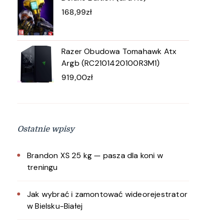
168,99
zł
Razer Obudowa Tomahawk Atx
Argb (RC2101420100R3M1)
919,00
zł
Ostatnie wpisy
Brandon XS 25 kg — pasza dla koni w
treningu
Jak wybrać i zamontować wideorejestrator
w Bielsku-Białej