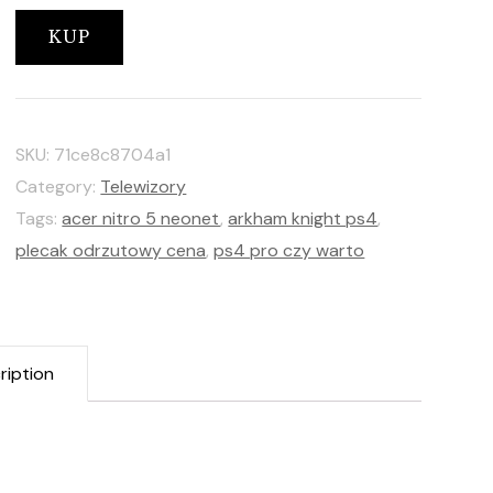
KUP
SKU:
71ce8c8704a1
Category:
Telewizory
Tags:
acer nitro 5 neonet
,
arkham knight ps4
,
plecak odrzutowy cena
,
ps4 pro czy warto
ription