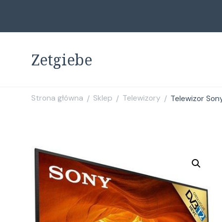
Zetgiebe
Strona główna
Sklep
Telewizory
Telewizor So
/
/
/