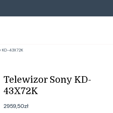
ny KD-43X72K
Telewizor Sony KD-
43X72K
2959,50
zł