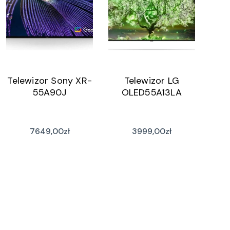
Telewizor Sony XR-
Telewizor LG
55A90J
OLED55A13LA
7649,00
zł
3999,00
zł