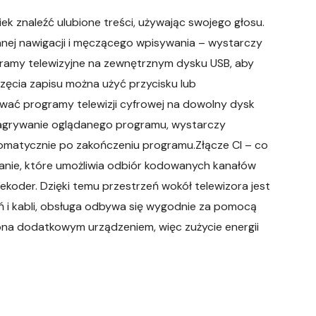
k znaleźć ulubione treści, używając swojego głosu.
nej nawigacji i męczącego wpisywania – wystarczy
ramy telewizyjne na zewnętrznym dysku USB, aby
częcia zapisu można użyć przycisku lub
ać programy telewizji cyfrowej na dowolny dysk
agrywanie oglądanego programu, wystarczy
tomatycznie po zakończeniu programu.Złącze CI – co
zanie, które umożliwia odbiór kodowanych kanałów
koder. Dzięki temu przestrzeń wokół telewizora jest
 i kabli, obsługa odbywa się wygodnie za pomocą
ążona dodatkowym urządzeniem, więc zużycie energii