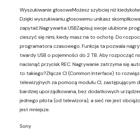
Wyszukiwanie głosoweMożesz szybciej niż kiedykolwie
Dzięki wyszukiwaniu głosowemu unikasz skomplikowa
zapytać.Nagrywarka USBZapisuj swoje ulubione prog
cieszyć się nimi, kiedy masz na to ochotę. Do rozpo
programatora czasowego. Funkcja ta pozwala nagryw
twardy USB o pojemności do 2 TB. Aby rozpocząć n
nacisnąć przycisk REC. Nagrywanie zatrzyma się au
to takiego?Złącze CI (Common Interface) to rozwią
telewizyjnych za pomocą modułu CI, zastępującym de
bardziej uporządkowana, bez dodatkowych urządzeń
jednego pilota (od telewizora), a sieć nie jest obci
jest mniejsze.
Sony