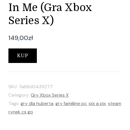
In Me (Gra Xbox
Series X)
149,00
zł
KUP
SKU:
7a66d0439277
Category:
Gry Xbox Series X
Tags:
gry dla huberta
,
gry familijne pc
,
pix a pix
,
steam
rynek cs go