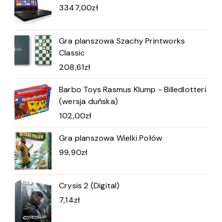
3347,00
zł
Gra planszowa Szachy Printworks
Classic
208,61
zł
Barbo Toys Rasmus Klump - Billedlotteri
(wersja duńska)
102,00
zł
Gra planszowa Wielki Połów
99,90
zł
Crysis 2 (Digital)
7,14
zł