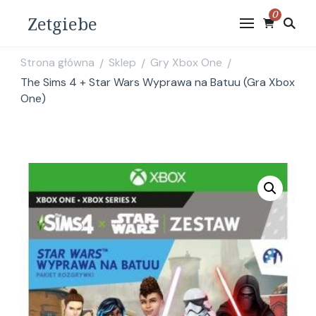
0
Zetgiebe
Strona główna
Sklep
Gry Xbox One
/
/
/
The Sims 4 + Star Wars Wyprawa na Batuu (Gra Xbox
One)