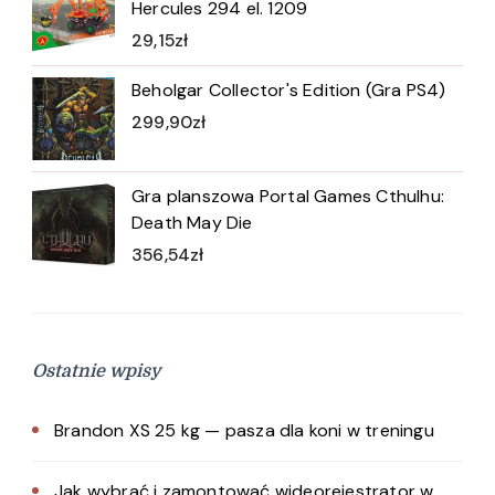
Hercules 294 el. 1209
29,15
zł
Beholgar Collector's Edition (Gra PS4)
299,90
zł
Gra planszowa Portal Games Cthulhu:
Death May Die
356,54
zł
Ostatnie wpisy
Brandon XS 25 kg — pasza dla koni w treningu
Jak wybrać i zamontować wideorejestrator w