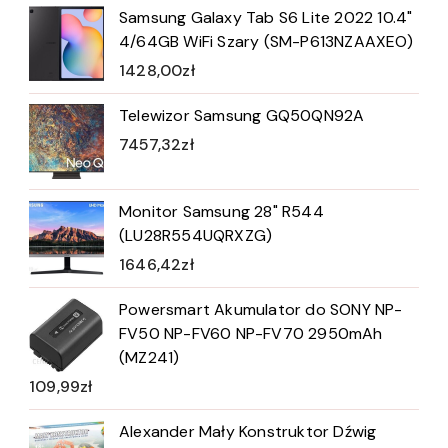
Samsung Galaxy Tab S6 Lite 2022 10.4"
4/64GB WiFi Szary (SM-P613NZAAXEO)
1428,00
zł
Telewizor Samsung GQ50QN92A
7457,32
zł
Monitor Samsung 28" R544
(LU28R554UQRXZG)
1646,42
zł
Powersmart Akumulator do SONY NP-
FV50 NP-FV60 NP-FV70 2950mAh
(MZ241)
109,99
zł
Alexander Mały Konstruktor Dźwig