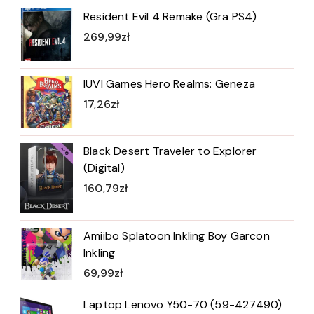
Resident Evil 4 Remake (Gra PS4)
269,99
zł
IUVI Games Hero Realms: Geneza
17,26
zł
Black Desert Traveler to Explorer
(Digital)
160,79
zł
Amiibo Splatoon Inkling Boy Garcon
Inkling
69,99
zł
Laptop Lenovo Y50-70 (59-427490)