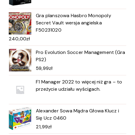
Gra planszowa Hasbro Monopoly
Secret Vault wersja angielska
F50231020
240,00
zł
Pro Evolution Soccer Management (Gra
PS2)
59,99
zł
F1 Manager 2022 to więcej niż gra – to
przeżycie udziału wyścigach.
Alexander Sowa Mądra Głowa Klucz i
Się Ucz 0460
21,99
zł