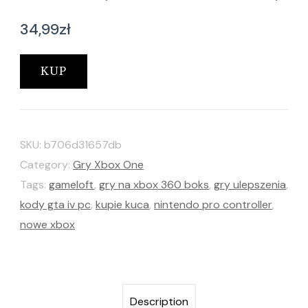
34,99
zł
KUP
SKU:
b706d31657db
Category:
Gry Xbox One
Tags:
gameloft
,
gry na xbox 360 boks
,
gry ulepszenia
,
kody gta iv pc
,
kupie kuca
,
nintendo pro controller
,
nowe xbox
Description