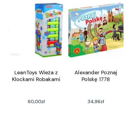
LeanToys Wieża z
Alexander Poznaj
Klockami Robakami
Polskę 1778
60,00
zł
34,96
zł