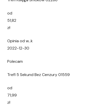
od
51,82
zł
Opinia od w…k
2022-12-30
Polecam
Trefl 5 Sekund Bez Cenzury 01559
od
71,99
zł