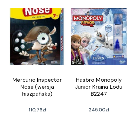
Mercurio Inspector
Hasbro Monopoly
Nose (wersja
Junior Kraina Lodu
hiszpańska)
B2247
110,76
zł
245,00
zł