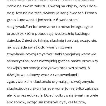
danie na swoim talerzu. Uważaj na chipsy, lody i hot-
dogi. Kto na nie trafi, wykonuje serię ćwiczeń. Prosta
gra o kupowaniu i jedzeniu z 6 wariantami
rozgrywek.Fun for everyone to nowe integracyjne
produkty, które pobudzają wyobraźnię każdego
dziecka. Dzieci dotykają, słuchają i patrzą, ucząc się,
jak wygląda świat odkrywany różnymi
zmysłami.Rozwój zmysłówDzięki specjalnej warstwie
sensorycznej oraz niezwykłej grafice nasze produkty
rozwijają percepcję dotykową oraz wzrokową. A
dźwiękowe zabawy wraz z rymowankami i
zgadywankami doskonale stymulują rozwój zmysłu
słuchu.EdukacjaFun for everyone to nie tylko zabawa,
ale również edukacja. Dzieci odkrywają świat na wiele
sposobów, ucząc się kolorów, cyfr, kształtów,