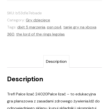
SKU:
b53d1e7ebade
Category:
Gry dziecięce
Tags:
dixit 5 marzenia
,
psn ps4
,
tanie gry na xboxa
360
,
the lord of the rings legolas
Description
Description
Trefl Palce lizać 24020Palce lizać – to edukacyjna
gra planszowa z zasadami zdrowego żywienia.Idź do
odpowiedniego sklepu, kupuj składniki i skompletuj