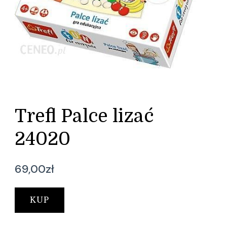
Trefl Palce lizać
24020
69,00
zł
KUP