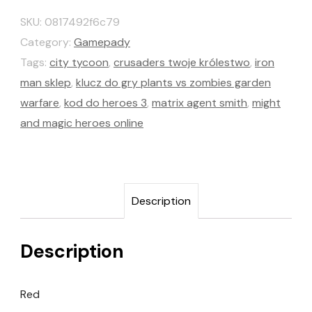
SKU:
0817492f6c79
Category:
Gamepady
Tags:
city tycoon
,
crusaders twoje królestwo
,
iron
man sklep
,
klucz do gry plants vs zombies garden
warfare
,
kod do heroes 3
,
matrix agent smith
,
might
and magic heroes online
Description
Description
Red