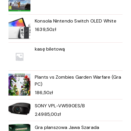
Konsola Nintendo Switch OLED White
1639,50
zł
kasę biletową
Plants vs Zombies Garden Warfare (Gra
PC)
186,50
zł
SONY VPL-VW590ES/B
24985,00
zł
Gra planszowa Jawa Szarada