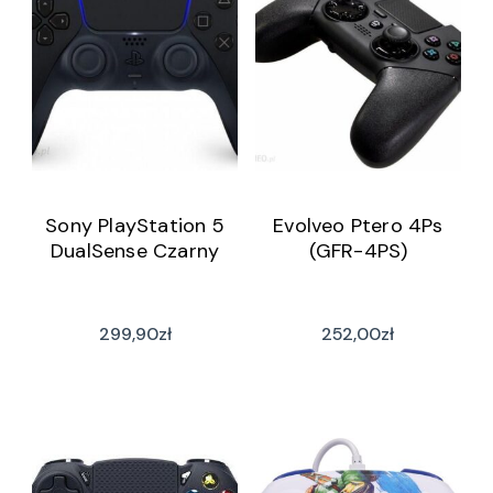
Sony PlayStation 5
Evolveo Ptero 4Ps
DualSense Czarny
(GFR-4PS)
299,90
zł
252,00
zł