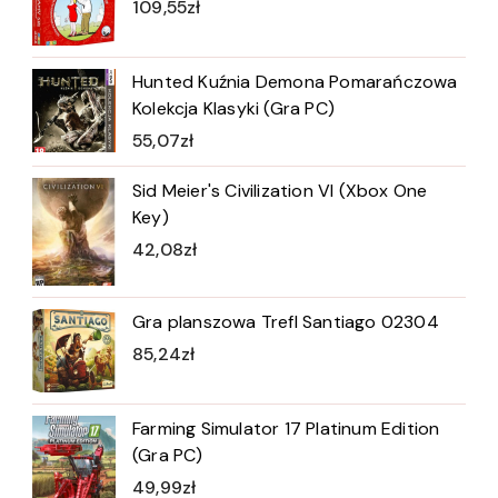
109,55
zł
Hunted Kuźnia Demona Pomarańczowa
Kolekcja Klasyki (Gra PC)
55,07
zł
Sid Meier's Civilization VI (Xbox One
Key)
42,08
zł
Gra planszowa Trefl Santiago 02304
85,24
zł
Farming Simulator 17 Platinum Edition
(Gra PC)
49,99
zł