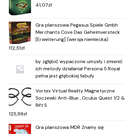
41,07
zł
Gra planszowa Pegasus Spiele Gmbh
Merchants Cove Das Geheimversteck
[Erweiterung] (wersja niemiecka)
112,51
zł
by zgłębić wypaczone umysły i zmienić
ich metody działania! Persona 5 Royal
pełna jest głębokiej fabuły
Vortex Virtual Reality Magnetyczne
Soczewki Anti-Blue , Oculus Quest 1/2 &
Rift S
125,99
zł
Gra planszowa MDR Znamy się