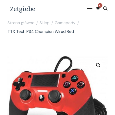
0
Zetgiebe
Strona główna
Sklep
Gamepady
/
/
/
TTX Tech PS4 Champion Wired Red