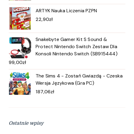
ARTYK Nauka Liczenia PZPN
22,90
zł
Snakebyte Gamer Kit S Sound &
Protect Nintendo Switch Zestaw Dla
Konsoli Nintendo Switch (SB915444)
99,00
zł
The Sims 4 - Zostań Gwiazdą - Czeska
Wersja Językowa (Gra PC)
187,06
zł
Ostatnie wpisy