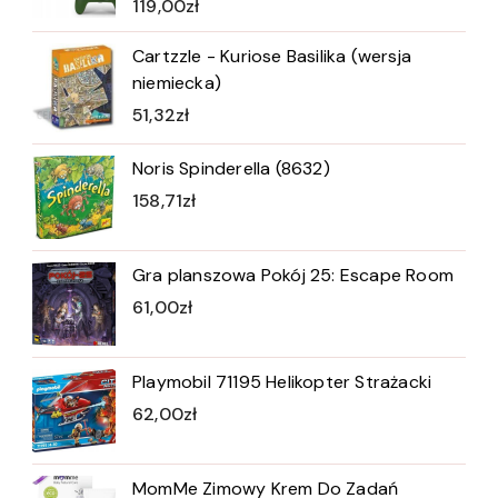
119,00
zł
Cartzzle - Kuriose Basilika (wersja
niemiecka)
51,32
zł
Noris Spinderella (8632)
158,71
zł
Gra planszowa Pokój 25: Escape Room
61,00
zł
Playmobil 71195 Helikopter Strażacki
62,00
zł
MomMe Zimowy Krem Do Zadań