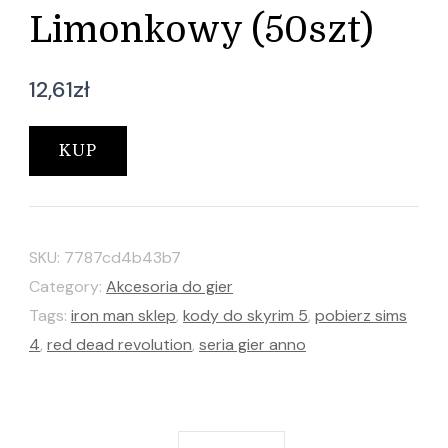
Limonkowy (50szt)
12,61
zł
KUP
SKU:
7787cd4b43b7
Category:
Akcesoria do gier
Tags:
iron man sklep
,
kody do skyrim 5
,
pobierz sims
4
,
red dead revolution
,
seria gier anno