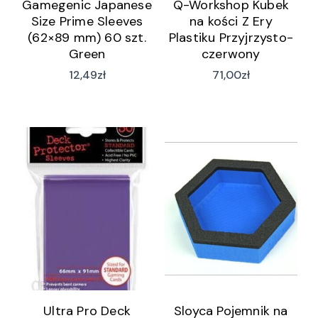
Gamegenic Japanese
Q-Workshop Kubek
Size Prime Sleeves
na kości Z Ery
(62×89 mm) 60 szt.
Plastiku Przyjrzysto-
Green
czerwony
12,49
zł
71,00
zł
Ultra Pro Deck
Sloyca Pojemnik na