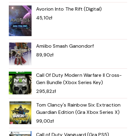
Avorion Into The Rift (Digital)
45,10
zł
Amiibo Smash Ganondorf
89,90
zł
Call Of Duty Modern Warfare II Cross-
Gen Bundle (Xbox Series Key)
295,82
zł
Tom Clancy's Rainbow Six: Extraction
Guardian Edition (Gra Xbox Series X)
99,00
zł
Call of Duty Vanguard (Gra PS5)