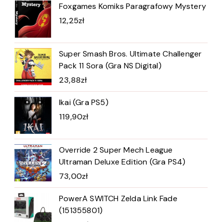
Foxgames Komiks Paragrafowy Mystery
12,25
zł
Super Smash Bros. Ultimate Challenger
Pack 11 Sora (Gra NS Digital)
23,88
zł
Ikai (Gra PS5)
119,90
zł
Override 2 Super Mech League
Ultraman Deluxe Edition (Gra PS4)
73,00
zł
PowerA SWITCH Zelda Link Fade
(151355801)