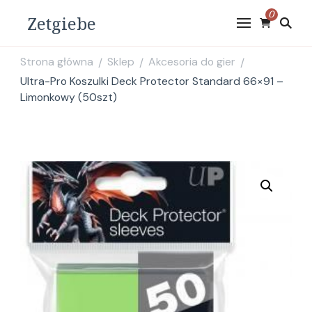
0
Zetgiebe
Strona główna
Sklep
Akcesoria do gier
/
/
/
Ultra-Pro Koszulki Deck Protector Standard 66×91 –
Limonkowy (50szt)