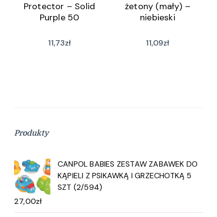
Protector – Solid
żetony (mały) –
Purple 50
niebieski
11,73
zł
11,09
zł
Produkty
CANPOL BABIES ZESTAW ZABAWEK DO
KĄPIELI Z PSIKAWKĄ I GRZECHOTKĄ 5
SZT (2/594)
27,00
zł