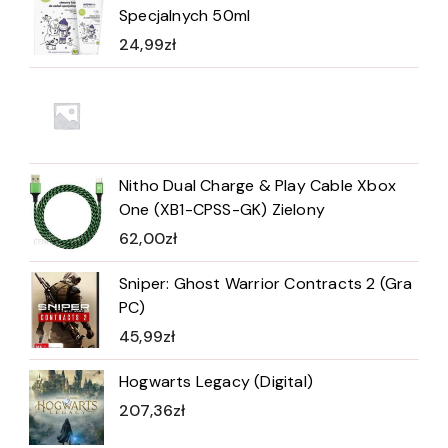
Specjalnych 50ml
24,99
zł
Nitho Dual Charge & Play Cable Xbox
One (XB1-CPSS-GK) Zielony
62,00
zł
Sniper: Ghost Warrior Contracts 2 (Gra
PC)
45,99
zł
Hogwarts Legacy (Digital)
207,36
zł