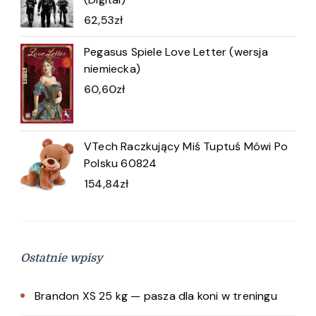
62,53
zł
Pegasus Spiele Love Letter (wersja
niemiecka)
60,60
zł
VTech Raczkujący Miś Tuptuś Mówi Po
Polsku 60824
154,84
zł
Ostatnie wpisy
Brandon XS 25 kg — pasza dla koni w treningu