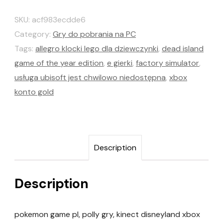
SKU:
acf983ecdde6
Category:
Gry do pobrania na PC
Tags:
allegro klocki lego dla dziewczynki
,
dead island
game of the year edition
,
e gierki
,
factory simulator
,
usługa ubisoft jest chwilowo niedostępna
,
xbox
konto gold
Description
Description
pokemon game pl, polly gry, kinect disneyland xbox