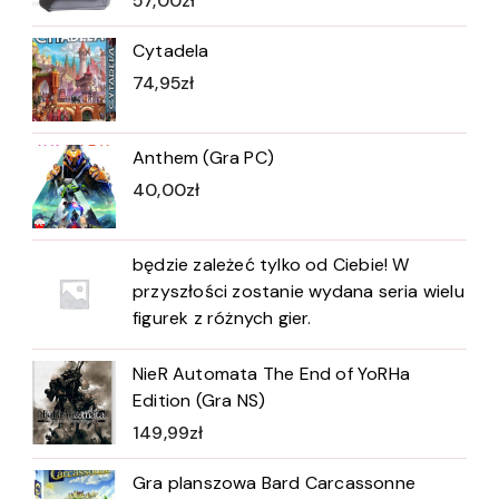
57,00
zł
Cytadela
74,95
zł
Anthem (Gra PC)
40,00
zł
będzie zależeć tylko od Ciebie! W
przyszłości zostanie wydana seria wielu
figurek z różnych gier.
NieR Automata The End of YoRHa
Edition (Gra NS)
149,99
zł
Gra planszowa Bard Carcassonne