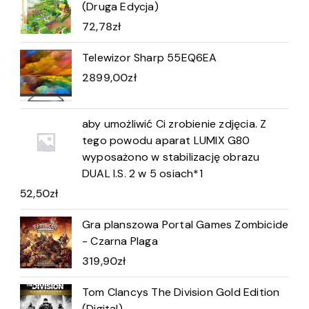
(Druga Edycja)
72,78
zł
Telewizor Sharp 55EQ6EA
2899,00
zł
aby umożliwić Ci zrobienie zdjęcia. Z
tego powodu aparat LUMIX G80
wyposażono w stabilizację obrazu
DUAL I.S. 2 w 5 osiach*1
52,50
zł
Gra planszowa Portal Games Zombicide
- Czarna Plaga
319,90
zł
Tom Clancys The Division Gold Edition
(Digital)