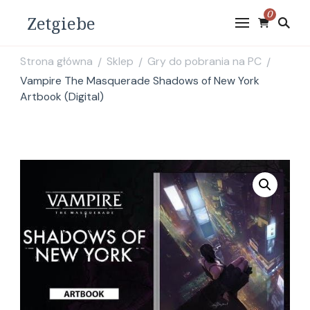
0
Zetgiebe
Strona główna
Sklep
Gry do pobrania na PC
/
/
/
Vampire The Masquerade Shadows of New York
Artbook (Digital)