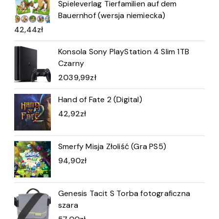
Spieleverlag Tierfamilien auf dem
Bauernhof (wersja niemiecka)
42,44
zł
Konsola Sony PlayStation 4 Slim 1TB
Czarny
2039,99
zł
Hand of Fate 2 (Digital)
42,92
zł
Smerfy Misja Złoliść (Gra PS5)
94,90
zł
Genesis Tacit S Torba fotograficzna
szara