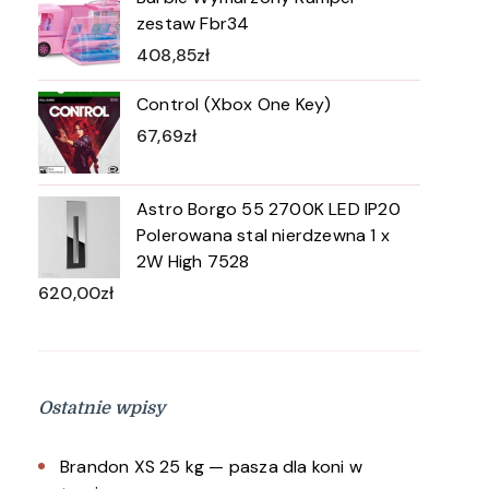
zestaw Fbr34
408,85
zł
Control (Xbox One Key)
67,69
zł
Astro Borgo 55 2700K LED IP20
Polerowana stal nierdzewna 1 x
2W High 7528
620,00
zł
Ostatnie wpisy
Brandon XS 25 kg — pasza dla koni w