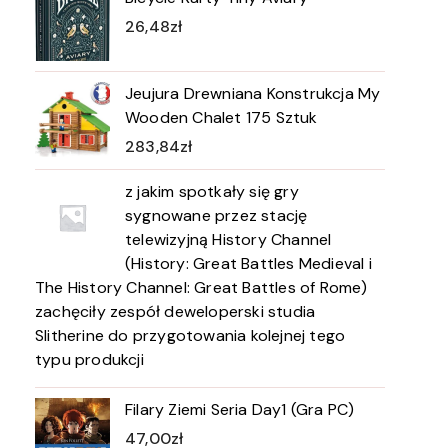
26,48
zł
Jeujura Drewniana Konstrukcja My
Wooden Chalet 175 Sztuk
283,84
zł
z jakim spotkały się gry
sygnowane przez stację
telewizyjną History Channel
(History: Great Battles Medieval i
The History Channel: Great Battles of Rome)
zachęciły zespół deweloperski studia
Slitherine do przygotowania kolejnej tego
typu produkcji
Filary Ziemi Seria Day1 (Gra PC)
47,00
zł