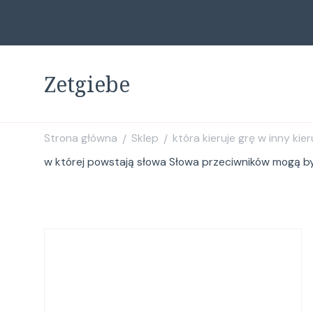
Zetgiebe
Strona główna
Sklep
która kieruje grę w inny ki
/
/
w której powstają słowa Słowa przeciwników mogą b