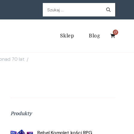
Szukaj:
0
Sklep
Blog
ponad 70 lat
/
Produkty
Rebel Komplet kości RPG