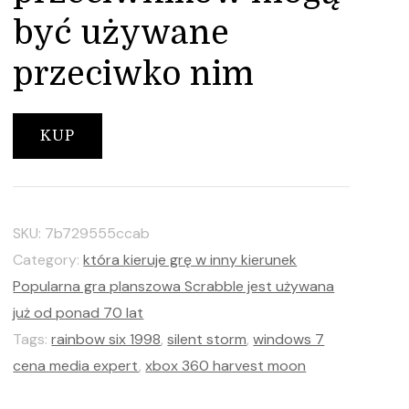
być używane
przeciwko nim
KUP
SKU:
7b729555ccab
Category:
która kieruje grę w inny kierunek
Popularna gra planszowa Scrabble jest używana
już od ponad 70 lat
Tags:
rainbow six 1998
,
silent storm
,
windows 7
cena media expert
,
xbox 360 harvest moon