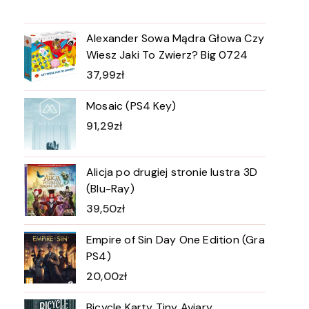
Alexander Sowa Mądra Głowa Czy
Wiesz Jaki To Zwierz? Big 0724
37,99
zł
Mosaic (PS4 Key)
91,29
zł
Alicja po drugiej stronie lustra 3D
(Blu-Ray)
39,50
zł
Empire of Sin Day One Edition (Gra
PS4)
20,00
zł
Bicycle Karty Tiny Aviary