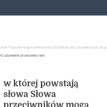
erunek Popularna gra planszowa Scrabble jest używana już od 
yć używane przeciwko nim
w której powstają
słowa Słowa
przeciwników mogą