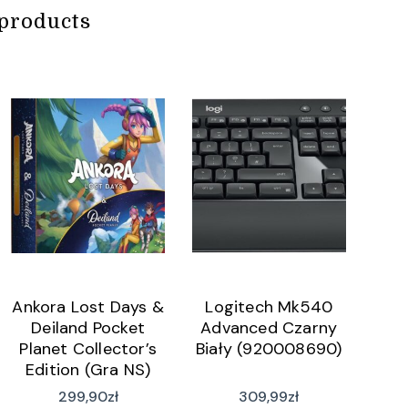
products
Ankora Lost Days &
Logitech Mk540
Deiland Pocket
Advanced Czarny
Planet Collector’s
Biały (920008690)
Edition (Gra NS)
299,90
zł
309,99
zł