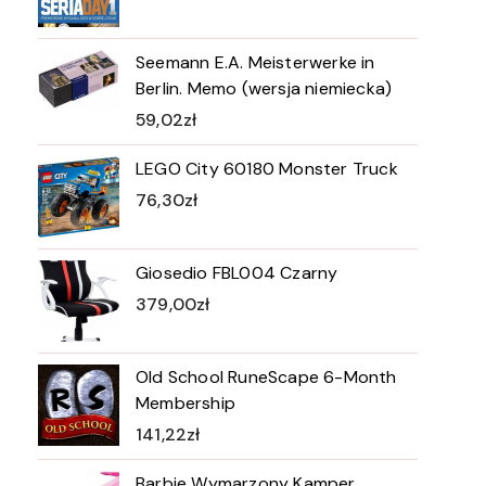
Seemann E.A. Meisterwerke in
Berlin. Memo (wersja niemiecka)
59,02
zł
LEGO City 60180 Monster Truck
76,30
zł
Giosedio FBL004 Czarny
379,00
zł
Old School RuneScape 6-Month
Membership
141,22
zł
Barbie Wymarzony Kamper