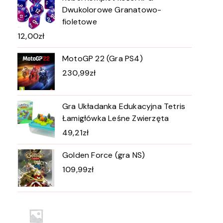
Dwukolorowe Granatowo-
fioletowe
12,00
zł
MotoGP 22 (Gra PS4)
230,99
zł
Gra Układanka Edukacyjna Tetris
Łamigłówka Leśne Zwierzęta
49,21
zł
Golden Force (gra NS)
109,99
zł