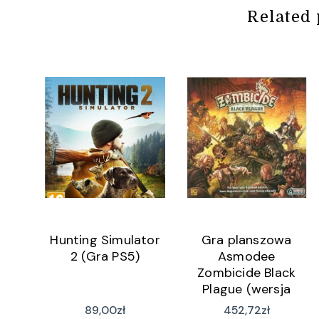
Related 
Hunting Simulator
Gra planszowa
2 (Gra PS5)
Asmodee
Zombicide Black
Plague (wersja
niemiecka)
89,00
zł
452,72
zł