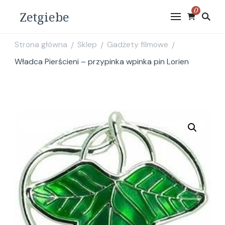
0
Zetgiebe
Strona główna
Sklep
Gadżety filmowe
/
/
/
Władca Pierścieni – przypinka wpinka pin Lorien