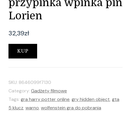
przypinka wpinka pin
Lorien
32,39
zł
KUP
SKU:
8646099f7130
Category:
Gadżety filmowe
Tags:
gra harry potter online
,
gry hidden object
,
gta
5 klucz
,
warno
,
wolfenstein gra do pobrania