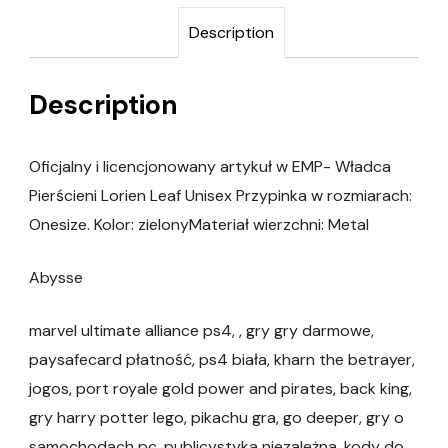
Description
Description
Oficjalny i licencjonowany artykuł w EMP- Władca
Pierścieni Lorien Leaf Unisex Przypinka w rozmiarach:
Onesize. Kolor: zielonyMateriał wierzchni: Metal
Abysse
marvel ultimate alliance ps4, , gry gry darmowe,
paysafecard płatność, ps4 biała, kharn the betrayer,
jogos, port royale gold power and pirates, back king,
gry harry potter lego, pikachu gra, go deeper, gry o
samochodach pc, publicystyka niezależna, kody do