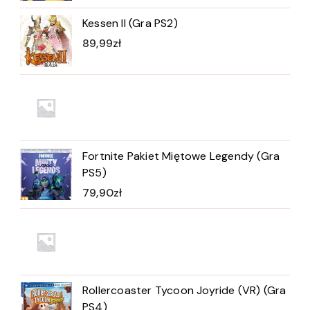
Kessen II (Gra PS2)
89,99
zł
Fortnite Pakiet Miętowe Legendy (Gra
PS5)
79,90
zł
Rollercoaster Tycoon Joyride (VR) (Gra
PS4)