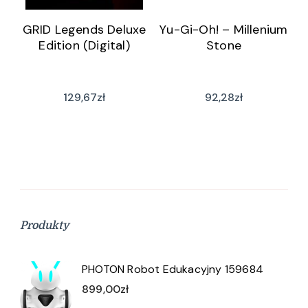
GRID Legends Deluxe
Yu-Gi-Oh! – Millenium
Edition (Digital)
Stone
129,67
zł
92,28
zł
Produkty
PHOTON Robot Edukacyjny 159684
899,00
zł