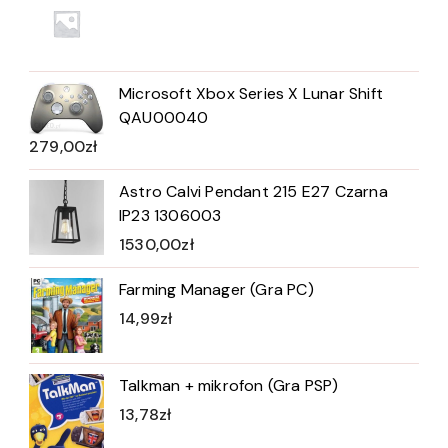
Microsoft Xbox Series X Lunar Shift
QAU00040
279,00
zł
Astro Calvi Pendant 215 E27 Czarna
IP23 1306003
1530,00
zł
Farming Manager (Gra PC)
14,99
zł
Talkman + mikrofon (Gra PSP)
13,78
zł