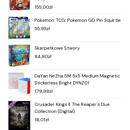
155,00
zł
Pokemon TCG: Pokemon GO Pin Squirtle
55,95
zł
Skarpetkowe Stwory
84,80
zł
DaYan NeZha 5M 5x5 Medium Magnetic
Stickerless Bright DYNZ01
179,99
zł
Crusader Kings II The Reaper's Due
Collection (Digital)
18,01
zł