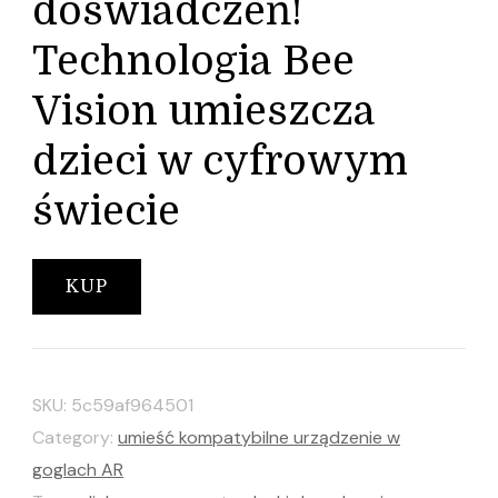
doświadczeń!
Technologia Bee
Vision umieszcza
dzieci w cyfrowym
świecie
KUP
SKU:
5c59af964501
Category:
umieść kompatybilne urządzenie w
goglach AR