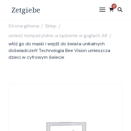
0
Zetgiebe
Strona główna
Sklep
/
/
umieść kompatybilne urządzenie w goglach AR
/
włóż go do maski i wejdź do świata unikalnych
doświadczeń! Technologia Bee Vision umieszcza
dzieci w cyfrowym świecie