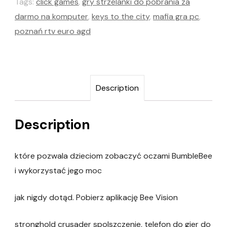
Tags:
click games
,
gry strzelanki do pobrania za
darmo na komputer
,
keys to the city
,
mafia gra pc
,
poznań rtv euro agd
Description
Description
które pozwala dzieciom zobaczyć oczami BumbleBee
i wykorzystać jego moc
jak nigdy dotąd. Pobierz aplikację Bee Vision
stronghold crusader spolszczenie, telefon do gier do