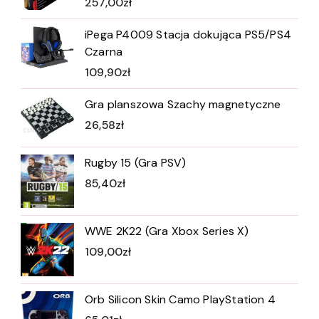
257,00
zł
iPega P4009 Stacja dokująca PS5/PS4
Czarna
109,90
zł
Gra planszowa Szachy magnetyczne
26,58
zł
Rugby 15 (Gra PSV)
85,40
zł
WWE 2K22 (Gra Xbox Series X)
109,00
zł
Orb Silicon Skin Camo PlayStation 4