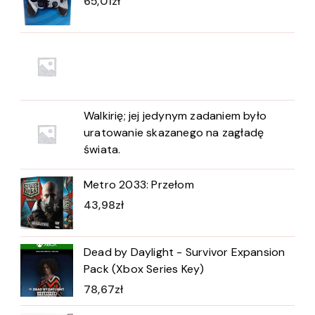
65,01
zł
Walkirię; jej jedynym zadaniem było
uratowanie skazanego na zagładę
świata.
Metro 2033: Przełom
43,98
zł
Dead by Daylight - Survivor Expansion
Pack (Xbox Series Key)
78,67
zł