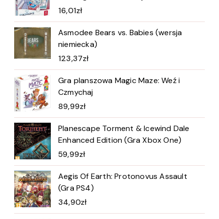
16,01
zł
Asmodee Bears vs. Babies (wersja
niemiecka)
123,37
zł
Gra planszowa Magic Maze: Weź i
Czmychaj
89,99
zł
Planescape Torment & Icewind Dale
Enhanced Edition (Gra Xbox One)
59,99
zł
Aegis Of Earth: Protonovus Assault
(Gra PS4)
34,90
zł