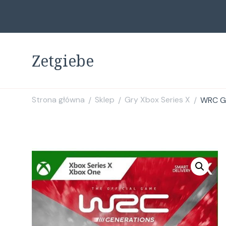
Zetgiebe
Strona główna
Sklep
Gry Xbox Series X
WRC Ge
/
/
/