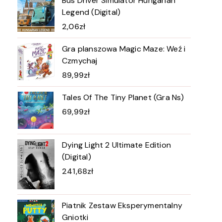
Bus Driver Simulator Hungarian
Legend (Digital)
2,06
zł
Gra planszowa Magic Maze: Weź i
Czmychaj
89,99
zł
Tales Of The Tiny Planet (Gra Ns)
69,99
zł
Dying Light 2 Ultimate Edition
(Digital)
241,68
zł
Piatnik Zestaw Eksperymentalny
Gniotki