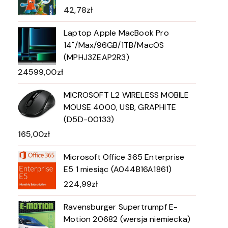
42,78
zł
Laptop Apple MacBook Pro
14"/Max/96GB/1TB/MacOS
(MPHJ3ZEAP2R3)
24599,00
zł
MICROSOFT L2 WIRELESS MOBILE
MOUSE 4000, USB, GRAPHITE
(D5D-00133)
165,00
zł
Microsoft Office 365 Enterprise
E5 1 miesiąc (A044B16A1861)
224,99
zł
Ravensburger Supertrumpf E-
Motion 20682 (wersja niemiecka)