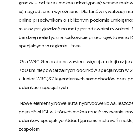
graczy – od teraz można udostępniać własne malowan
są nagradzane i wyróżniane. Dla fanów rywalizacji 
online przeciwnikom o zbliżonym poziomie umiejętno
musisz przyjeżdżać na metę przed swoimi rywalami. 
bardziej realistyczna, całkowicie przeprojektowano 
specjalnych w regionie Umea.
Gra WRC Generations zawiera więcej atrakcji niż jaka
750 km niepowtarzalnych odcinków specjalnych w 22 
/ Junior WRC)37 legendarnych samochodów oraz p
odcinkach specjalnych
Nowe elementy:Nowe auta hybrydoweNowa, jeszcze b
pojazdówLIGI, w których można rzucić wyzwanie inn
odcinków specjalnychUdostępnianie malowań i nakle
zespołem