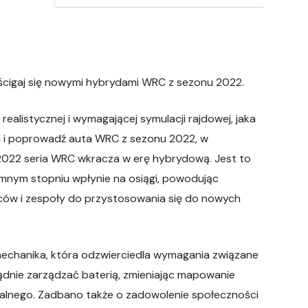
 ścigaj się nowymi hybrydami WRC z sezonu 2022.
alistycznej i wymagającej symulacji rajdowej, jaka
ń i poprowadź auta WRC z sezonu 2022, w
022 seria WRC wkracza w erę hybrydową. Jest to
omnym stopniu wpłynie na osiągi, powodując
wców i zespoły do przystosowania się do nowych
chanika, która odzwierciedla wymagania związane
sądnie zarządzać baterią, zmieniając mapowanie
jalnego. Zadbano także o zadowolenie społeczności