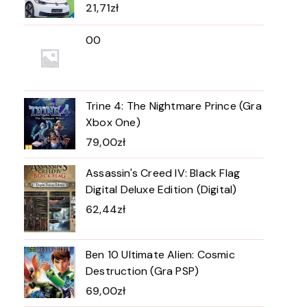
21,71
zł
00
Trine 4: The Nightmare Prince (Gra
Xbox One)
79,00
zł
Assassin's Creed IV: Black Flag
Digital Deluxe Edition (Digital)
62,44
zł
Ben 10 Ultimate Alien: Cosmic
Destruction (Gra PSP)
69,00
zł