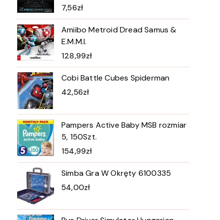
7,56
zł
Amiibo Metroid Dread Samus &
E.M.M.I.
128,99
zł
Cobi Battle Cubes Spiderman
42,56
zł
Pampers Active Baby MSB rozmiar
5, 150Szt.
154,99
zł
Simba Gra W Okręty 6100335
54,00
zł