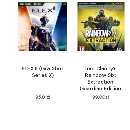
ELEX II (Gra Xbox
Tom Clancy’s
Series X)
Rainbow Six:
Extraction
Guardian Edition
(Gra Xbox Series X)
95,01
zł
99,00
zł