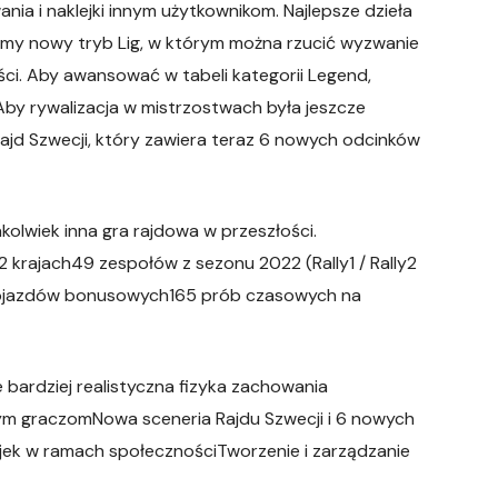
ia i naklejki innym użytkownikom. Najlepsze dzieła
mamy nowy tryb Lig, w którym można rzucić wyzwanie
ści. Aby awansować w tabeli kategorii Legend,
Aby rywalizacja w mistrzostwach była jeszcze
Rajd Szwecji, który zawiera teraz 6 nowych odcinków
kolwiek inna gra rajdowa w przeszłości.
krajach49 zespołów z sezonu 2022 (Rally1 / Rally2
ojazdów bonusowych165 prób czasowych na
ardziej realistyczna fizyka zachowania
ym graczomNowa sceneria Rajdu Szwecji i 6 nowych
jek w ramach społecznościTworzenie i zarządzanie