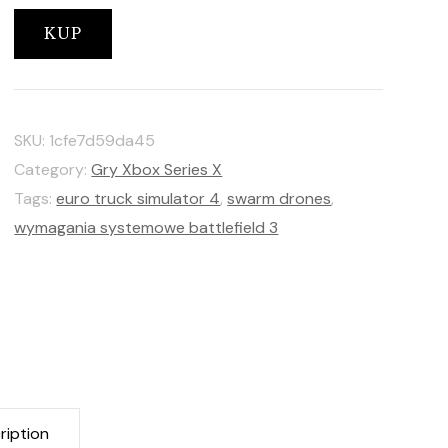
KUP
SKU:
1cfe7d59da45
Category:
Gry Xbox Series X
Tags:
euro truck simulator 4
,
swarm drones
,
wymagania systemowe battlefield 3
ription