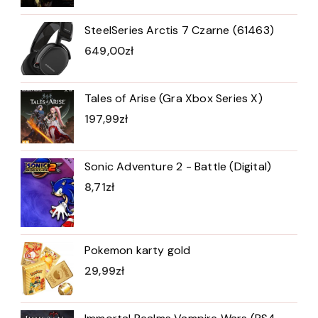
SteelSeries Arctis 7 Czarne (61463)
649,00
zł
Tales of Arise (Gra Xbox Series X)
197,99
zł
Sonic Adventure 2 - Battle (Digital)
8,71
zł
Pokemon karty gold
29,99
zł