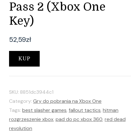
Pass 2 (Xbox One
Key)
52,59
zł
KUP
SKU:
8851dc3944c1
Category:
Gry do pobrania na Xbox One
Tags:
best slasher games
,
fallout tactics
,
hitman
rozgrzeszenie xbox
,
pad do pc xbox 360
,
red dead
revolution