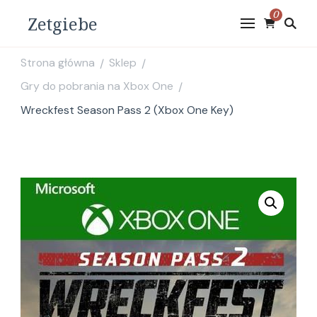
0
Zetgiebe
Strona główna
Sklep
/
/
Gry do pobrania na Xbox One
/
Wreckfest Season Pass 2 (Xbox One Key)