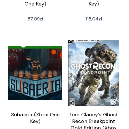
One Key)
Key)
57,09
zł
115,04
zł
Subaeria (Xbox One
Tom Clancy’s Ghost
Key)
Recon Breakpoint
Gold Edition (Xbox