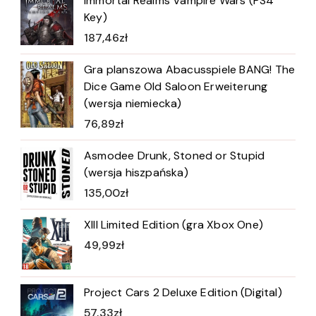
Immortal Realms Vampire Wars (PS4
Key)
187,46
zł
Gra planszowa Abacusspiele BANG! The
Dice Game Old Saloon Erweiterung
(wersja niemiecka)
76,89
zł
Asmodee Drunk, Stoned or Stupid
(wersja hiszpańska)
135,00
zł
XIII Limited Edition (gra Xbox One)
49,99
zł
Project Cars 2 Deluxe Edition (Digital)
57,33
zł