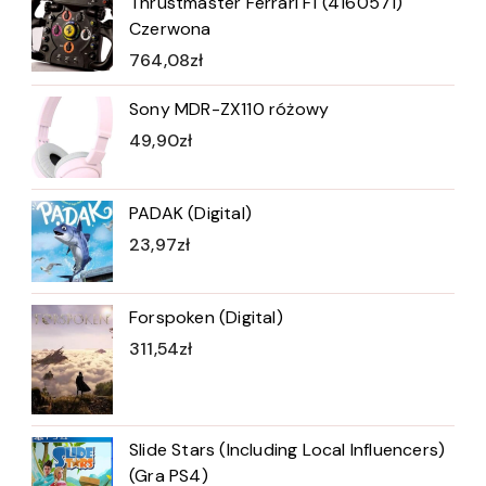
Thrustmaster Ferrari F1 (4160571)
Czerwona
764,08
zł
Sony MDR-ZX110 różowy
49,90
zł
PADAK (Digital)
23,97
zł
Forspoken (Digital)
311,54
zł
Slide Stars (Including Local Influencers)
(Gra PS4)