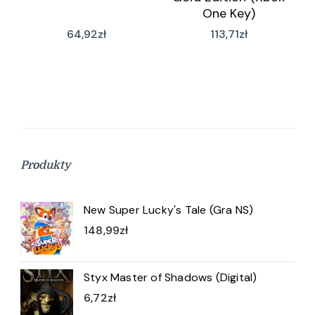
One Key)
64,92
zł
113,71
zł
Produkty
New Super Lucky's Tale (Gra NS)
148,99
zł
Styx Master of Shadows (Digital)
6,72
zł