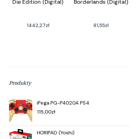
Die Edition (Digital)
Borderlands (Digital)
1442,27
zł
81,55
zł
Produkty
iPega PG-P4020A PS4
115,00
zł
HORIPAD (Yoshi)