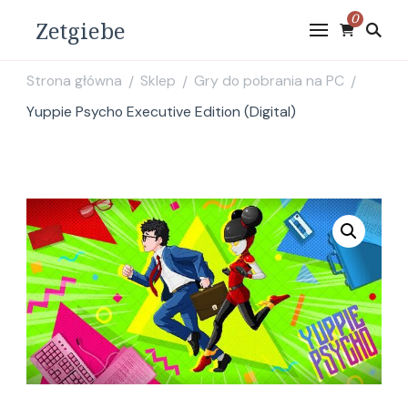
0
Zetgiebe
Strona główna
Sklep
Gry do pobrania na PC
/
/
/
Yuppie Psycho Executive Edition (Digital)