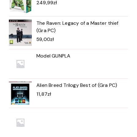
249,99
zł
The Raven: Legacy of a Master thief
(Gra PC)
59,00
zł
Model GUNPLA
Alien Breed Trilogy Best of (Gra PC)
11,87
zł