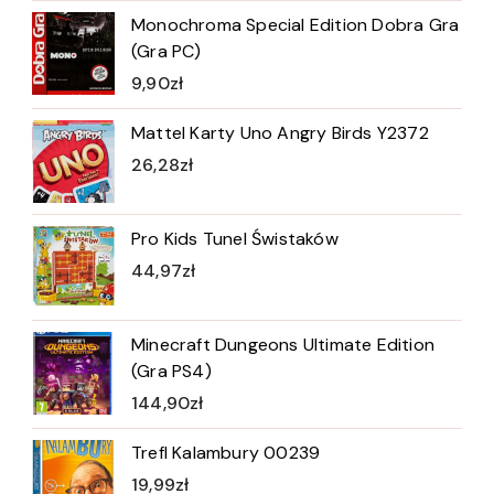
Monochroma Special Edition Dobra Gra
(Gra PC)
9,90
zł
Mattel Karty Uno Angry Birds Y2372
26,28
zł
Pro Kids Tunel Świstaków
44,97
zł
Minecraft Dungeons Ultimate Edition
(Gra PS4)
144,90
zł
Trefl Kalambury 00239
19,99
zł