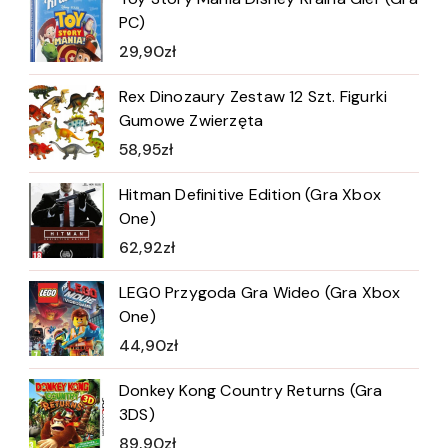
PC)
29,90
zł
Rex Dinozaury Zestaw 12 Szt. Figurki
Gumowe Zwierzęta
58,95
zł
Hitman Definitive Edition (Gra Xbox
One)
62,92
zł
LEGO Przygoda Gra Wideo (Gra Xbox
One)
44,90
zł
Donkey Kong Country Returns (Gra
3DS)
89,90
zł