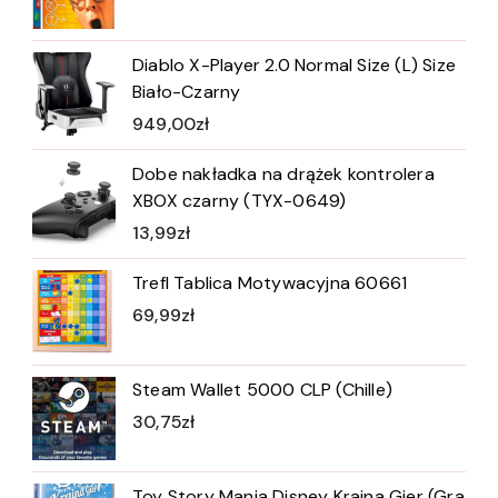
Diablo X-Player 2.0 Normal Size (L) Size
Biało-Czarny
949,00
zł
Dobe nakładka na drążek kontrolera
XBOX czarny (TYX-0649)
13,99
zł
Trefl Tablica Motywacyjna 60661
69,99
zł
Steam Wallet 5000 CLP (Chille)
30,75
zł
Toy Story Mania Disney Kraina Gier (Gra