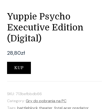
Yuppie Psycho
Executive Edition
(Digital)
28,80
zł
KUP
SKU:
713befbbdb66
Category:
Gry do pobrania na PC
Tags:
battleblock theater
,
fotel acer predator