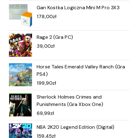
Gan Kostka Logiczna Mini M Pro 3X3
178,00
zł
Rage 2 (Gra PC)
39,00
zł
Horse Tales Emerald Valley Ranch (Gra
PS4)
199,90
zł
Sherlock Holmes Crimes and
Punishments (Gra Xbox One)
69,99
zł
NBA 2K20 Legend Edition (Digital)
159,45
zł