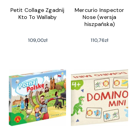
Petit Collage Zgadnij
Mercurio Inspector
Kto To Wallaby
Nose (wersja
hiszpańska)
109,00
zł
110,76
zł