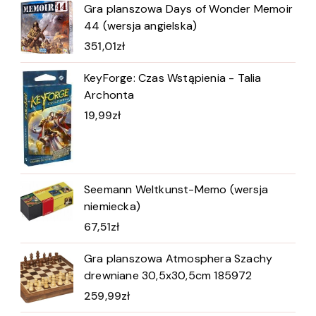
Gra planszowa Days of Wonder Memoir
44 (wersja angielska)
351,01
zł
KeyForge: Czas Wstąpienia - Talia
Archonta
19,99
zł
Seemann Weltkunst-Memo (wersja
niemiecka)
67,51
zł
Gra planszowa Atmosphera Szachy
drewniane 30,5x30,5cm 185972
259,99
zł