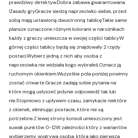
prawdziwy detektyw.Dobra zabawa gwarantowana
!Zasady gryGracze siedzą naprzeciwko siebie, przed
sobą mają ustawioną dwustronną tablicęTakie same
plansze oznaczone różnymi kolorami w narożnikach
każdy z graczy umieszcza w swojej części tablicyW
górnej części tablicy będą się znajdowały 2 rzędy
postaci.Wybierz jedną z nich aby osoba z
naprzeciwka nie widziała kogo wybrałeś.Oznacz ją
ruchomym okienkiem.Wszystkie pola poniżej powinny
zostać otwarte.Gracze zadają sobie pytania na
które mogą usłyszeć jedynie odpowiedź tak lub
nie.Stopniowo z upływem czasu, zamykacie niektóre
z okienek, eliminując postacie, które nie są
potrzebne.Z lewej strony konsoli umieszczony jest
suwak punktów 0-12W zależności który z wariantów
wybierzemy, wygrywa osoba, która jako pierwsza