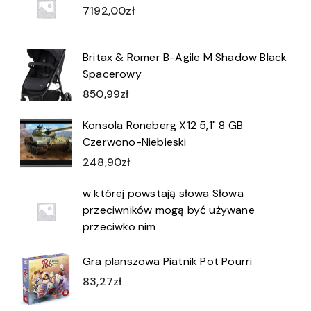
7192,00
zł
Britax & Romer B-Agile M Shadow Black
Spacerowy
850,99
zł
Konsola Roneberg X12 5,1" 8 GB
Czerwono-Niebieski
248,90
zł
w której powstają słowa Słowa
przeciwników mogą być używane
przeciwko nim
Gra planszowa Piatnik Pot Pourri
83,27
zł