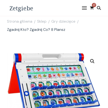
0
Zetgiebe
Strona główna
Sklep
Gry dziecięce
/
/
/
Zgadnij Kto? Zgadnij Co? 8 Plansz