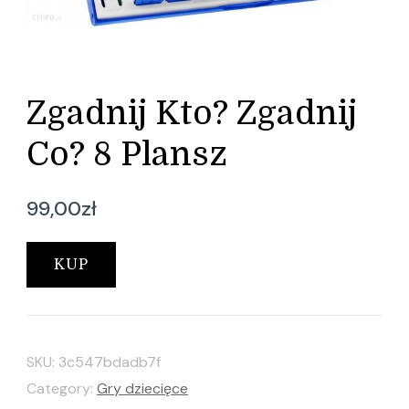
Zgadnij Kto? Zgadnij
Co? 8 Plansz
99,00
zł
KUP
SKU:
3c547bdadb7f
Category:
Gry dziecięce