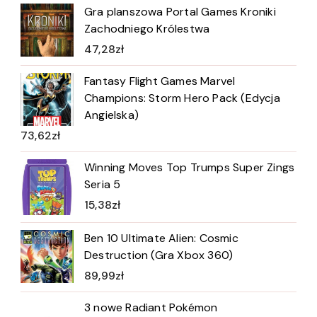
Gra planszowa Portal Games Kroniki
Zachodniego Królestwa
47,28
zł
Fantasy Flight Games Marvel
Champions: Storm Hero Pack (Edycja
Angielska)
73,62
zł
Winning Moves Top Trumps Super Zings
Seria 5
15,38
zł
Ben 10 Ultimate Alien: Cosmic
Destruction (Gra Xbox 360)
89,99
zł
3 nowe Radiant Pokémon