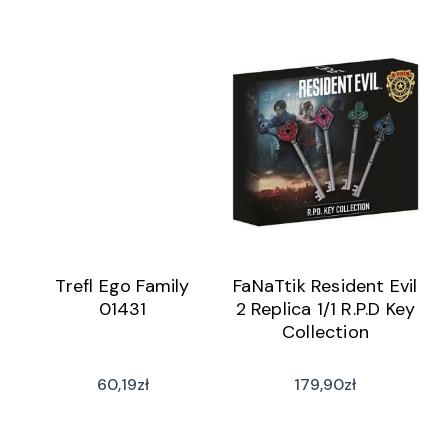
Trefl Ego Family
FaNaTtik Resident Evil
01431
2 Replica 1/1 R.P.D Key
Collection
60,19
zł
179,90
zł