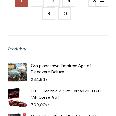
→
1
2
3
4
…
8
9
10
Produkty
Gra planszowa Empires: Age of
Discovery Deluxe
284,84
zł
LEGO Technic 42125 Ferrari 488 GTE
“AF Corse #51”
709,00
zł