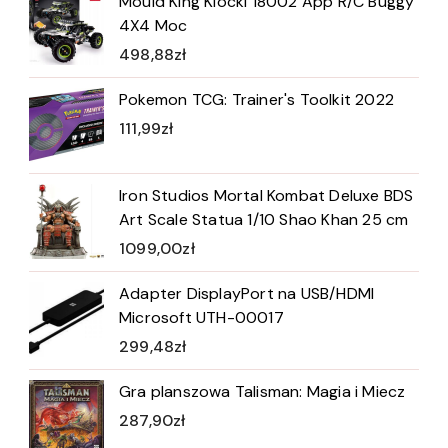
Mould King Klocki 18002 App R/C Buggy
4X4 Moc
498,88
zł
Pokemon TCG: Trainer's Toolkit 2022
111,99
zł
Iron Studios Mortal Kombat Deluxe BDS
Art Scale Statua 1/10 Shao Khan 25 cm
1099,00
zł
Adapter DisplayPort na USB/HDMI
Microsoft UTH-00017
299,48
zł
Gra planszowa Talisman: Magia i Miecz
287,90
zł