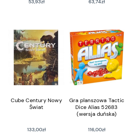
53,93
zł
63,74
zł
Cube Century Nowy
Gra planszowa Tactic
Świat
Dice Alias 52683
(wersja duńska)
133,00
zł
116,00
zł