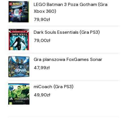
LEGO Batman 3 Poza Gotham (Gra
Xbox 360)
79,90
zł
Dark Souls Essentials (Gra PS3)
79,00
zł
Gra planszowa FoxGames Sonar
47,99
zł
miCoach (Gra PS3)
49,90
zł