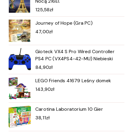
Nocą 216El.
125,58
zł
Journey of Hope (Gra PC)
47,00
zł
Gioteck VX4 S Pro Wired Controller
PS4 PC (VX4PS4-42-MU) Niebieski
84,90
zł
LEGO Friends 41679 Leśny domek
143,90
zł
Carotina Laboratorium 10 Gier
38,11
zł