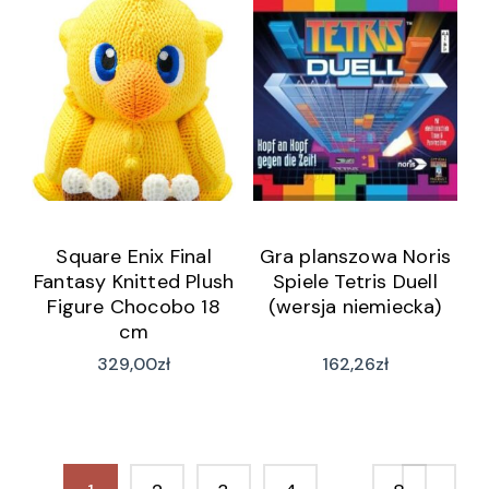
Square Enix Final
Gra planszowa Noris
Fantasy Knitted Plush
Spiele Tetris Duell
Figure Chocobo 18
(wersja niemiecka)
cm
329,00
zł
162,26
zł