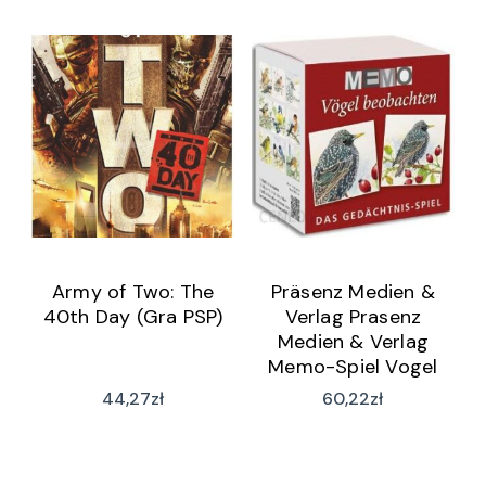
Army of Two: The
Präsenz Medien &
40th Day (Gra PSP)
Verlag Prasenz
Medien & Verlag
Memo-Spiel Vogel
beobachten (wersja
44,27
zł
60,22
zł
niemiecka)