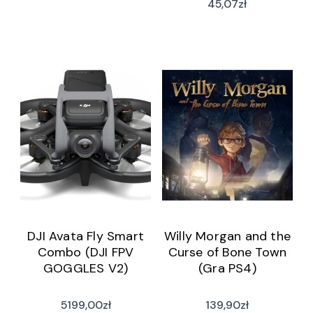
45,07
zł
DJI Avata Fly Smart
Willy Morgan and the
Combo (DJI FPV
Curse of Bone Town
GOGGLES V2)
(Gra PS4)
5199,00
zł
139,90
zł