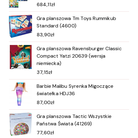
684,11
zł
Gra planszowa Tm Toys Rummikub
Standard (4600)
83,90
zł
Gra planszowa Ravensburger Classic
Compact Yatzi 20639 (wersja
niemiecka)
37,15
zł
Barbie Malibu Syrenka Migoczące
światełka HDJ36
87,00
zł
Gra planszowa Tactic Wszystkie
Państwa Świata (41269)
77,60
zł