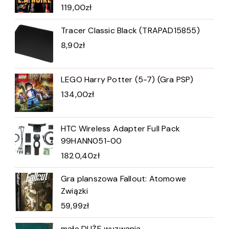
119,00
zł
Tracer Classic Black (TRAPAD15855)
8,90
zł
LEGO Harry Potter (5-7) (Gra PSP)
134,00
zł
HTC Wireless Adapter Full Pack
99HANN051-00
1820,40
zł
Gra planszowa Fallout: Atomowe
Związki
59,99
zł
małe DUŻE wyzwania