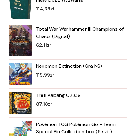
114,38
zł
Total War Warhammer III Champions of
Chaos (Digital)
62,11
zł
Nexomon Extinction (Gra NS)
119,99
zł
Trefl Vabang 02339
87,18
zł
Pokémon TCG Pokémon Go - Team
Special Pin Collection box (6 szt.)