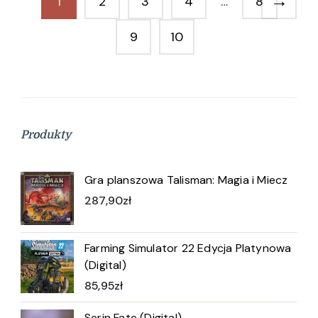
→
1
2
3
4
…
8
9
10
Produkty
Gra planszowa Talisman: Magia i Miecz
287,90
zł
Farming Simulator 22 Edycja Platynowa
(Digital)
85,95
zł
Serin Fate (Digital)