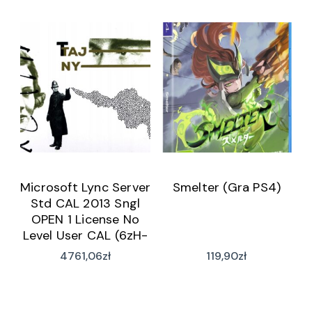
Microsoft Lync Server
Smelter (Gra PS4)
Std CAL 2013 Sngl
OPEN 1 License No
Level User CAL (6zH-
00496)
4761,06
zł
119,90
zł