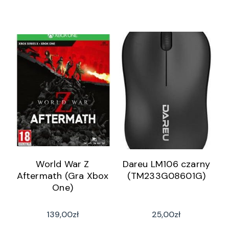
World War Z
Dareu LM106 czarny
Aftermath (Gra Xbox
(TM233G08601G)
One)
139,00
zł
25,00
zł