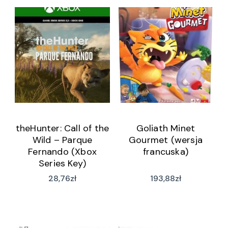
theHunter: Call of the
Goliath Minet
Wild – Parque
Gourmet (wersja
Fernando (Xbox
francuska)
Series Key)
28,76
zł
193,88
zł