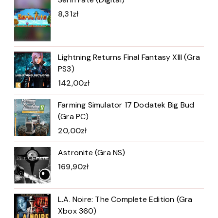
8,31
zł
Lightning Returns Final Fantasy XIII (Gra
PS3)
142,00
zł
Farming Simulator 17 Dodatek Big Bud
(Gra PC)
20,00
zł
Astronite (Gra NS)
169,90
zł
L.A. Noire: The Complete Edition (Gra
Xbox 360)