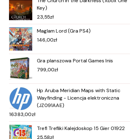
The Church in the Darkness (Xbox One
Key)
23,55
zł
Maglam Lord (Gra PS4)
146,00
zł
Gra planszowa Portal Games Inis
799,00
zł
Hp Aruba Meridian Maps with Static
Wayfinding - Licencja elektroniczna
(JZ091AAE)
16383,00
zł
Trefl Trefliki Kalejdoskop 15 Gier 01922
25,58
zł