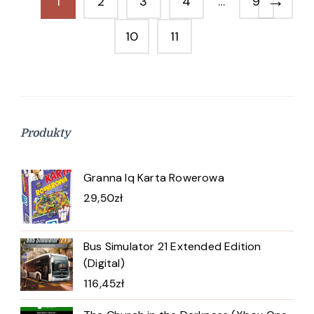
→
1
2
3
4
…
9
10
11
Produkty
Granna Iq Karta Rowerowa
29,50
zł
Bus Simulator 21 Extended Edition
(Digital)
116,45
zł