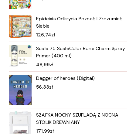
Epideixis Odkrycia Poznać I Zrozumieć
Siebie
126,74
zł
Scale 75 ScaleColor Bone Charm Spray
Primer (400 ml)
48,99
zł
Dagger of heroes (Digital)
56,33
zł
SZAFKA NOCNY SZUFLADĄ Z NOCNA
STOLIK DREWNIANY
171,99
zł