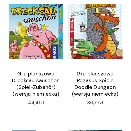
Gra planszowa
Gra planszowa
Drecksau sauschön
Pegasus Spiele
(Spiel-Zubehör)
Doodle Dungeon
(wersja niemiecka)
(wersja niemiecka)
44,41
zł
86,77
zł