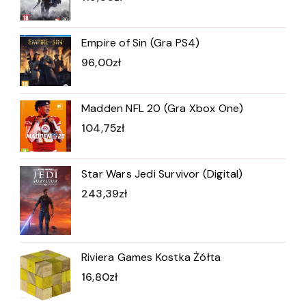
Empire of Sin (Gra PS4)
96,00
zł
Madden NFL 20 (Gra Xbox One)
104,75
zł
Star Wars Jedi Survivor (Digital)
243,39
zł
Riviera Games Kostka Żółta
16,80
zł