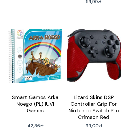
59,99
zł
Smart Games Arka
Lizard Skins DSP
Noego (PL) IUVI
Controller Grip For
Games
Nintendo Switch Pro
Crimson Red
42,86
zł
99,00
zł