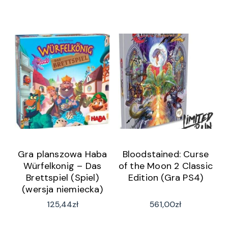
Gra planszowa Haba
Bloodstained: Curse
Würfelkonig – Das
of the Moon 2 Classic
Brettspiel (Spiel)
Edition (Gra PS4)
(wersja niemiecka)
125,44
zł
561,00
zł