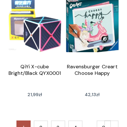
QiYi X-cube
Ravensburger Creart
Bright/Black QYX0001
Choose Happy
21,99
zł
42,13
zł