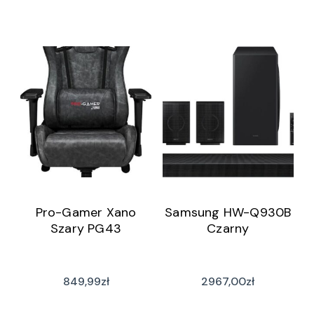
Pro-Gamer Xano
Samsung HW-Q930B
Szary PG43
Czarny
849,99
zł
2967,00
zł