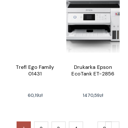
Trefl Ego Family
Drukarka Epson
01431
EcoTank ET-2856
60,19
zł
1470,59
zł