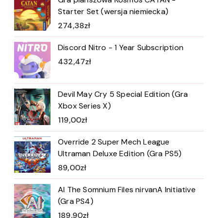
Starter Set (wersja niemiecka)
274,38
zł
Discord Nitro - 1 Year Subscription
432,47
zł
Devil May Cry 5 Special Edition (Gra
Xbox Series X)
119,00
zł
Override 2 Super Mech League
Ultraman Deluxe Edition (Gra PS5)
89,00
zł
AI The Somnium Files nirvanA Initiative
(Gra PS4)
189,90
zł