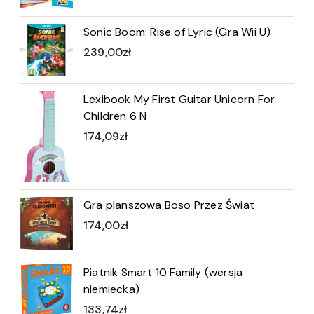
Sonic Boom: Rise of Lyric (Gra Wii U)
239,00
zł
Lexibook My First Guitar Unicorn For
Children 6 N
174,09
zł
Gra planszowa Boso Przez Świat
174,00
zł
Piatnik Smart 10 Family (wersja
niemiecka)
133,74
zł