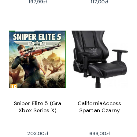
197,99
zł
117,00
zł
Sniper Elite 5 (Gra
CaliforniaAccess
Xbox Series X)
Spartan Czarny
203,00
zł
699,00
zł