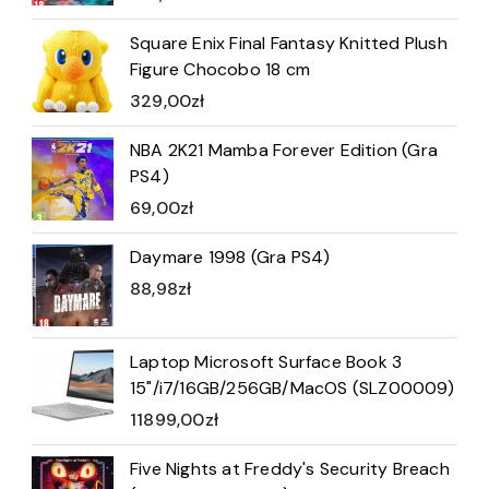
Square Enix Final Fantasy Knitted Plush
Figure Chocobo 18 cm
329,00
zł
NBA 2K21 Mamba Forever Edition (Gra
PS4)
69,00
zł
Daymare 1998 (Gra PS4)
88,98
zł
Laptop Microsoft Surface Book 3
15"/i7/16GB/256GB/MacOS (SLZ00009)
11899,00
zł
Five Nights at Freddy's Security Breach