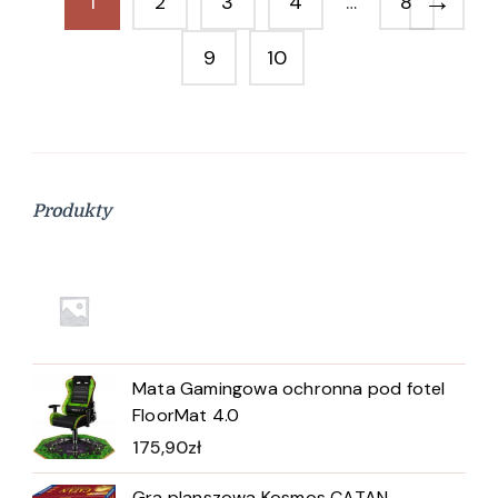
→
1
2
3
4
…
8
9
10
Produkty
Mata Gamingowa ochronna pod fotel
FloorMat 4.0
175,90
zł
Gra planszowa Kosmos CATAN -