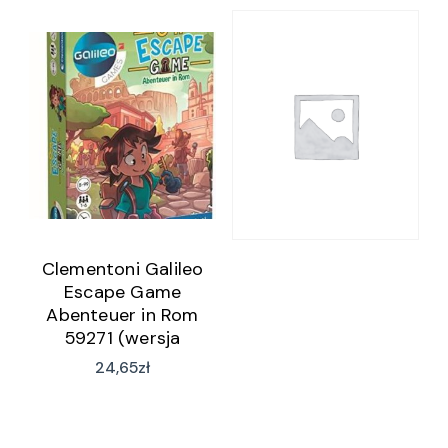
Clementoni Galileo
Escape Game
Abenteuer in Rom
59271 (wersja
niemiecka)
24,65
zł