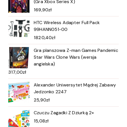
(Gra Xbox Series X)
169,90
zł
HTC Wireless Adapter Full Pack
99HANN051-00
1820,40
zł
Gra planszowa Z-man Games Pandemic
Star Wars Clone Wars (wersja
angielska)
317,00
zł
Alexander Uniwersytet Mądrej Zabawy
Jedzonko 2247
25,90
zł
Czuczu Zagadki Z Dziurką 2+
15,08
zł