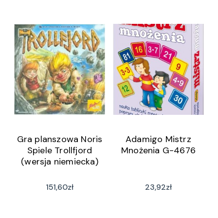
Gra planszowa Noris
Adamigo Mistrz
Spiele Trollfjord
Mnożenia G-4676
(wersja niemiecka)
151,60
zł
23,92
zł