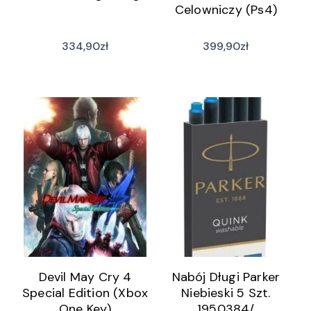
Celowniczy (Ps4)
334,90
zł
399,90
zł
Devil May Cry 4
Nabój Długi Parker
Special Edition (Xbox
Niebieski 5 Szt.
One Key)
1950384/