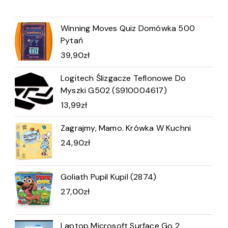
Winning Moves Quiz Domówka 500
Pytań
39,90
zł
Logitech Ślizgacze Teflonowe Do
Myszki G502 (S910004617)
13,99
zł
Zagrajmy, Mamo. Krówka W Kuchni
24,90
zł
Goliath Pupil Kupil (2874)
27,00
zł
Laptop Microsoft Surface Go 2