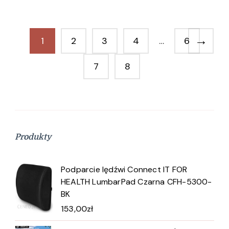
→
1
2
3
4
…
6
7
8
Produkty
Podparcie lędźwi Connect IT FOR
HEALTH LumbarPad Czarna CFH-5300-
BK
153,00
zł