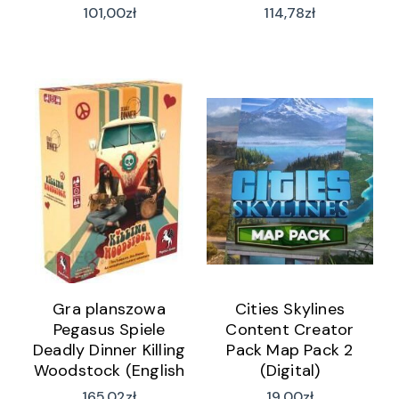
101,00
zł
114,78
zł
Gra planszowa
Cities Skylines
Pegasus Spiele
Content Creator
Deadly Dinner Killing
Pack Map Pack 2
Woodstock (English
(Digital)
Edition)
165,02
zł
19,00
zł