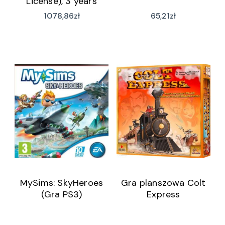
License), 3 years
(PPDTERM0390C3)
1078,86
zł
65,21
zł
MySims: SkyHeroes
Gra planszowa Colt
(Gra PS3)
Express