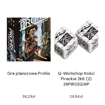
Gra planszowa Prohis
Q-Workshop Kości
Pirackie 2k6 (2)
26PIR02QWP
38,29
zł
29,94
zł