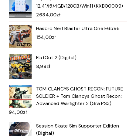
12,4"/i5/4GB/128GB/Win11 (KXB00009)
2634,00
zł
Hasbro Nerf Blaster Ultra One E6596
154,00
zł
FlatOut 2 (Digital)
8,99
zł
TOM CLANCYS GHOST RECON: FUTURE
SOLDIER + Tom Clancys Ghost Recon:
Advanced Warfighter 2 (Gra PS3)
94,00
zł
Session Skate Sim Supporter Edition
(Digital)