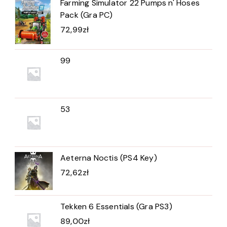
Farming Simulator 22 Pumps n' Hoses
Pack (Gra PC)
72,99
zł
99
53
Aeterna Noctis (PS4 Key)
72,62
zł
Tekken 6 Essentials (Gra PS3)
89,00
zł